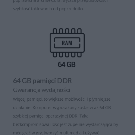
poprawiona architektura, wyższa przepustowość i
Idealna dla projektantów, twórców, analityków
szybkość taktowania od poprzednika.
finansowych oraz użytkowników profesjonalnych.
Smukła, lekka konstrukcja i wysoka wydajność sprawiają,
że jest doskonałym wyborem do codziennej pracy. To
doskonały wybór także do projektowania, tworzenia
treści, analizy finansowej czy dla zaawansowanych
użytkowników Microsoft.
Dell Pro Max Plus – większa moc i mobilność dla
64 GB pamięci DDR
kreatywnych
Gwarancja wydajności
Stylowe, lekkie, a jednocześnie wydajne. Zachwycają
Więcej pamięci, to większe możliwości i płynniejsze
zarówno designem, jak i możliwościami. Zaprojektowane
działanie. Komputer wyposażony został w aż 64 GB
dla grafików, projektantów i specjalistów korzystających
szybkiej pamięci operacyjnej DDR. Taka
z wymagających aplikacji kreatywnych. Laptopy te
bezkompromisowa ilość jest zupełnie wystarczająca by
powstały z myślą o mobilnych profesjonalistach, łączą
móc grać w gry, tworzyć multimedia i używać