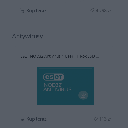
ł
Kup teraz
4 798 zł
Antywirusy
ESET NOD32 Antivirus 1 User - 1 Rok ESD ...
ł
Kup teraz
113 zł