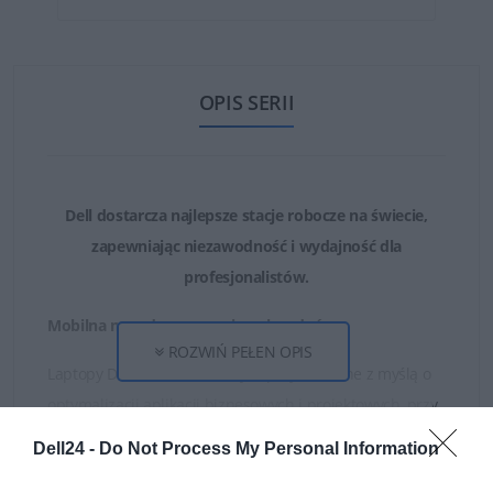
OPIS SERII
Dell dostarcza najlepsze stacje robocze na świecie,
zapewniając niezawodność i wydajność dla
profesjonalistów.
Mobilna moc do wymagających zadań
ROZWIŃ PEŁEN OPIS
Laptopy Dell Pro Max zostały zaprojektowane z myślą o
optymalizacji aplikacji biznesowych i projektowych, przy
jednoczesnym zachowaniu maksymalnej mobilności.
Dell24 -
Do Not Process My Personal Information
PRO MAX TANIEJ
Wyposażone w procesory Intel Core Ultra z