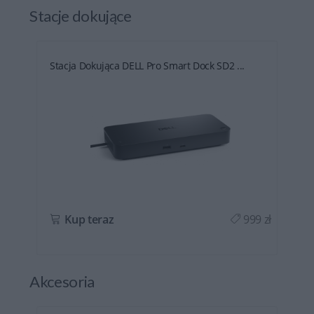
Stacje dokujące
Stacja Dokująca DELL Pro Smart Dock SD2 ...
ł
Kup teraz
999 zł
Akcesoria