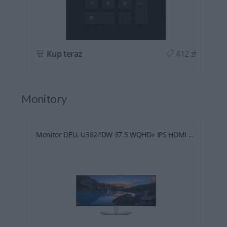
ł
Kup teraz
412 zł
Monitory
Monitor DELL U3824DW 37.5 WQHD+ IPS HDMI ...