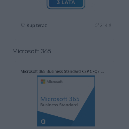
ł
Kup teraz
214 zł
Microsoft 365
Microsoft 365 Business Standard CSP CFQ7 ...