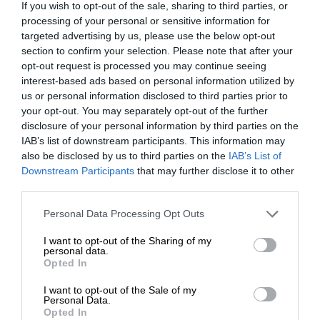
wbudowanym NPU i GPU, oferują ekrany do 4K i
If you wish to opt-out of the sale, sharing to third parties, or
processing of your personal or sensitive information for
zapewniają długą żywotność baterii.
targeted advertising by us, please use the below opt-out
section to confirm your selection. Please note that after your
Kup
stację roboczą DELL Pro Max
taniej o
150 PLN
. W
opt-out request is processed you may continue seeing
koszyku podaj kupon
PROMAX150
. Promocja tylko do 30
interest-based ads based on personal information utilized by
us or personal information disclosed to third parties prior to
września!
your opt-out. You may separately opt-out of the further
disclosure of your personal information by third parties on the
IAB’s list of downstream participants. This information may
also be disclosed by us to third parties on the
IAB’s List of
OPIS PRODUKTU
Downstream Participants
that may further disclose it to other
Uwolnij swój potencjał
third parties.
Od ponad 25 lat stacje robocze Dell zapewniają
Personal Data Processing Opt Outs
wyjątkową wydajność i niezawodność, która pozwala na
I want to opt-out of the Sharing of my
personal data.
obsługę najbardziej wymagających aplikacji. Niezależnie
Opted In
od tego, czy jesteś grafikiem, architektem, inżynierem,
I want to opt-out of the Sale of my
czy naukowcem znajdziesz w szerokiej gamie stacji
Personal Data.
Opted In
roboczych Dell Pro Max rozwiązania dostosowane do