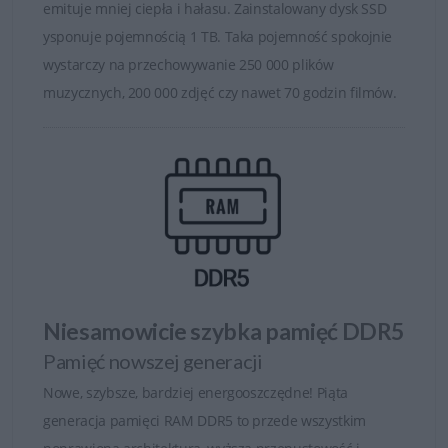
emituje mniej ciepła i hałasu. Zainstalowany dysk SSD
dla najbardziej wymagających profesjonalnych aplikacji.
ysponuje pojemnością 1 TB. Taka pojemność spokojnie
Certfikat ISV umożliwia sprawną i komfortową pracę z
wystarczy na przechowywanie 250 000 plików
wymagającymi profesjonalnymi programami, takimi jak
muzycznych, 200 000 zdjęć czy nawet 70 godzin filmów.
aplikacje do projektowania wspomaganego
komputerowo (CAD) 2D/3D, tworzenia treści cyfrowych
(DCC), edycji grafiki i dźwięku lub materiałów do druku
bądź projektowania stron WWW.
Niesamowicie szybka pamięć DDR5
Podział serii Dell Pro Max
Pamięć nowszej generacji
Nowe, szybsze, bardziej energooszczędne! Piąta
Dell Pro Max – moc i niezawodność w przystępnej
generacja pamięci RAM DDR5 to przede wszystkim
cenie