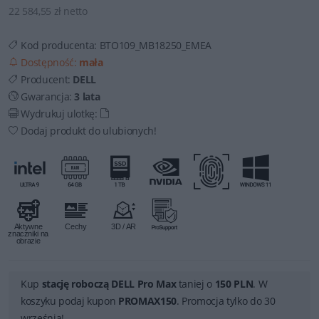
22 584,55 zł netto
Kod producenta:
BTO109_MB18250_EMEA
Dostępność:
mała
Producent:
DELL
Gwarancja:
3 lata
Wydrukuj ulotkę:
Dodaj produkt do ulubionych!
Kup
stację roboczą DELL Pro Max
taniej o
150 PLN
. W
koszyku podaj kupon
PROMAX150
. Promocja tylko do 30
września!