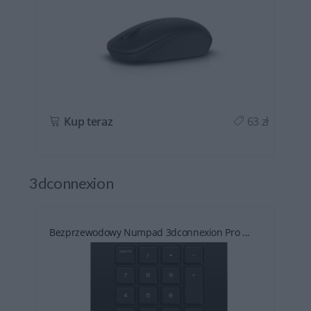
ł
Kup teraz
63 zł
3dconnexion
Bezprzewodowy Numpad 3dconnexion Pro ...