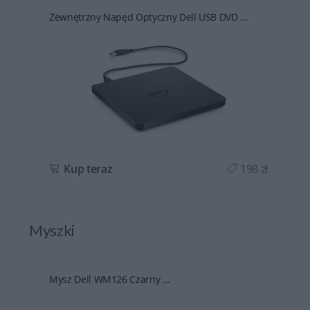
Zewnętrzny Napęd Optyczny Dell USB DVD ...
ł
Kup teraz
198 zł
Myszki
Mysz Dell WM126 Czarny ...