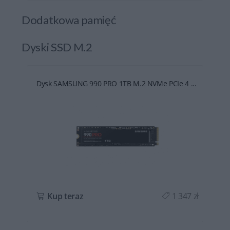
Dodatkowa pamięć
Dyski SSD M.2
Dysk SAMSUNG 990 PRO 1TB M.2 NVMe PCIe 4 ...
ł
Kup teraz
1 347 zł