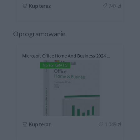
ł
Kup teraz
747 zł
Oprogramowanie
Microsoft Office Home And Business 2024 ...
Norton GRATIS
ł
Kup teraz
1 049 zł