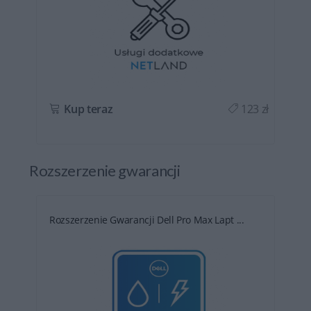
ł
Kup teraz
123 zł
Rozszerzenie gwarancji
Rozszerzenie Gwarancji Dell Pro Max Lapt ...