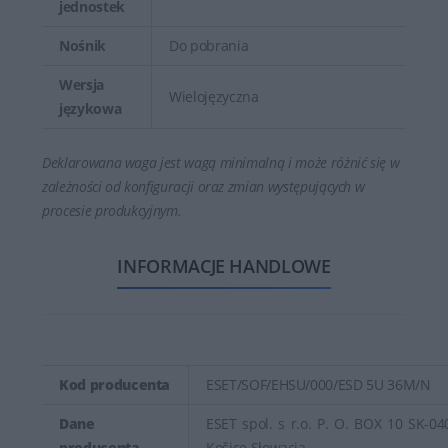
jednostek
Nośnik
Do pobrania
Wersja
Wielojęzyczna
językowa
Deklarowana waga jest wagą minimalną i może różnić się w
zależności od konfiguracji oraz zmian występujących w
procesie produkcyjnym.
INFORMACJE HANDLOWE
Kod producenta
ESET/SOF/EHSU/000/ESD 5U 36M/N
Dane
ESET spol. s r.o. P. O. BOX 10 SK-04
producenta
Košice Słowacja