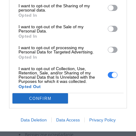
CYBERBEZPIECZEŃSTWO I OCHRONA URZĄDZEŃ
I want to opt-out of the Sharing of my
personal data.
Antywirus
Opted In
Ochrona przed złośliwym oprogramowaniem
I want to opt-out of the Sale of my
Ransomware Shield
Personal Data.
ESET Folder Guard
Opted In
Antyspam
I want to opt-out of processing my
ESET LiveGuard
Personal Data for Targeted Advertising.
Opted In
Ochrona oparta na chmurze
Kontrola rodzicielska
I want to opt-out of Collection, Use,
Anti-Theft
Retention, Sale, and/or Sharing of my
Personal Data that Is Unrelated with the
Blokada aplikacji
Purposes for which it was collected.
Opted Out
Filtr połączeń
CONFIRM
OCHRONA PRYWATNOŚCI
VPN
Menedżer haseł
Data Deletion
Data Access
Privacy Policy
Bezpieczna bankowość
Bezpieczne przeglądanie