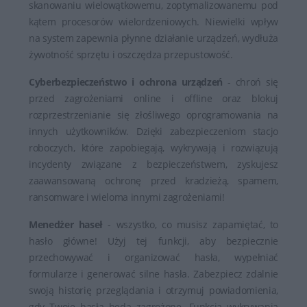
skanowaniu wielowątkowemu, zoptymalizowanemu pod
kątem procesorów wielordzeniowych. Niewielki wpływ
na system zapewnia płynne działanie urządzeń, wydłuża
żywotność sprzętu i oszczędza przepustowość.
Cyberbezpieczeństwo i ochrona urządzeń
- chroń się
przed zagrożeniami online i offline oraz blokuj
rozprzestrzenianie się złośliwego oprogramowania na
innych użytkowników. Dzięki zabezpieczeniom stacjo
roboczych, które zapobiegają, wykrywają i rozwiązują
incydenty związane z bezpieczeństwem, zyskujesz
zaawansowaną ochronę przed kradzieżą, spamem,
ransomware i wieloma innymi zagrożeniami!
Menedżer haseł
- wszystko, co musisz zapamiętać, to
hasło główne! Użyj tej funkcji, aby bezpiecznie
przechowywać i organizować hasła, wypełniać
formularze i generować silne hasła. Zabezpiecz zdalnie
swoją historię przeglądania i otrzymuj powiadomienia,
gdy Twoje hasła będą zagrożone. Funkcja wykrywania