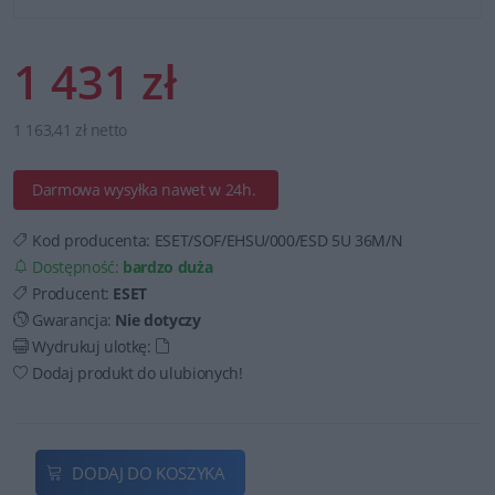
1 431 zł
1 163,41 zł netto
Darmowa wysyłka nawet w 24h.
Kod producenta:
ESET/SOF/EHSU/000/ESD 5U 36M/N
Dostępność:
bardzo duża
Producent:
ESET
Gwarancja:
Nie dotyczy
Wydrukuj ulotkę:
Dodaj produkt do ulubionych!
DODAJ DO KOSZYKA