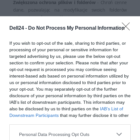
Zwiększona ochrona plików i folderów
- Chroń cenne
dane, pozwalając na modyfikacje swoich folderów
wyłącznie zaufanym aplikacjom.
Dell24 -
Do Not Process My Personal Information
Wzmocniona ochrona przeglądarki i prywatności
-
Łatwo zarządzaj powiadomieniami i uprawnieniami
If you wish to opt-out of the sale, sharing to third parties, or
witryny oraz usuwanie metadanych z obrazów
processing of your personal or sensitive information for
przesłanych do przeglądarki - szczegóły, takie jak czas
targeted advertising by us, please use the below opt-out
wykonania i lokalizacja.
section to confirm your selection. Please note that after your
opt-out request is processed you may continue seeing
VPN bez ograniczeń
- Chroń swoje połączenie i
interest-based ads based on personal information utilized by
zapobiegaj niechcianemu śledzeniu - zawsze i wszędzie.
us or personal information disclosed to third parties prior to
Ciesz się nieograniczoną przepustowością i
your opt-out. You may separately opt-out of the further
nieograniczonym dostępem do ulubionych treści online.
disclosure of your personal information by third parties on the
IAB’s list of downstream participants. This information may
Proaktywna ochrona tożsamości
- Chroń swoją cyfrową
also be disclosed by us to third parties on the
IAB’s List of
tożsamość i zapobiegaj jej kradzieży. Korzystaj z
Downstream Participants
that may further disclose it to other
third parties.
monitorowania stron dark web, pod kątem naruszeń
danych i wycieków danych osobowych.
Personal Data Processing Opt Outs