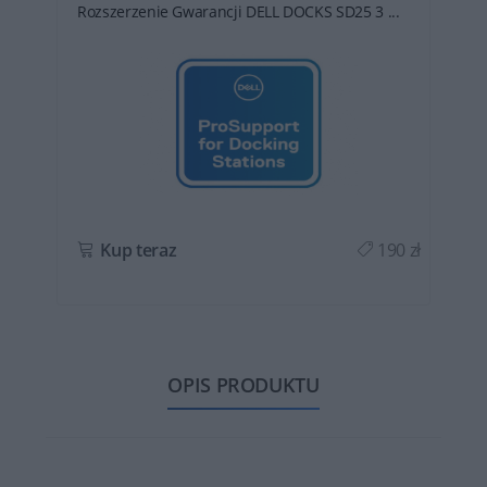
Rozszerzenie Gwarancji DELL DOCKS SD25 3 ...
ł
Kup teraz
190 zł
OPIS PRODUKTU