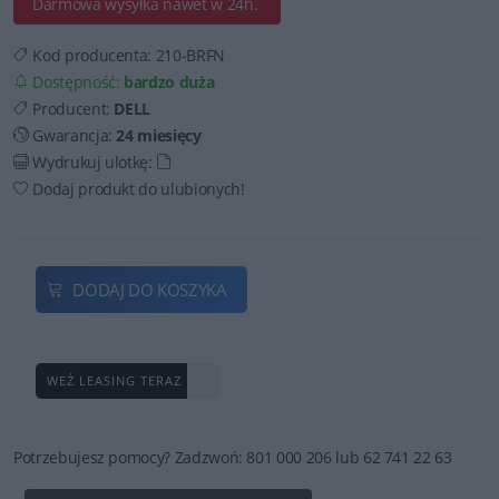
Darmowa wysyłka nawet w 24h.
Kod producenta:
210-BRFN
Dostępność:
bardzo duża
Producent:
DELL
Gwarancja:
24 miesięcy
Wydrukuj ulotkę:
Dodaj produkt do ulubionych!
DODAJ DO KOSZYKA
WEŹ LEASING TERAZ
Potrzebujesz pomocy? Zadzwoń: 801 000 206 lub 62 741 22 63