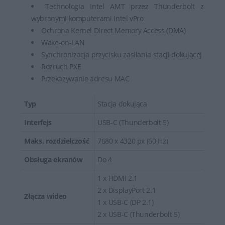
Technologia Intel AMT przez Thunderbolt z
wybranymi komputerami Intel vPro
Ochrona Kernel Direct Memory Access (DMA)
Wake-on-LAN
Synchronizacja przycisku zasilania stacji dokującej
Rozruch PXE
Przekazywanie adresu MAC
Typ
Stacja dokująca
Interfejs
USB-C (Thunderbolt 5)
Maks. rozdzielczość
7680 x 4320 px (60 Hz)
Obsługa ekranów
Do 4
1 x HDMI 2.1
2 x DisplayPort 2.1
Złącza wideo
1 x USB-C (DP 2.1)
2 x USB-C (Thunderbolt 5)