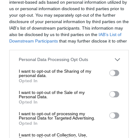
Waga
632 g
interest-based ads based on personal information utilized by
us or personal information disclosed to third parties prior to
Gniazdo blokady Kensington
your opt-out. You may separately opt-out of the further
Bezpieczeństwo
Gniazdo blokady klinowej
disclosure of your personal information by third parties on the
IAB’s list of downstream participants. This information may
Akcesoria w
also be disclosed by us to third parties on the
IAB’s List of
Zasilacz sieciowy
zestawie
Downstream Participants
that may further disclose it to other
third parties.
Gwarancja
3 lata gwarancji producenta
Personal Data Processing Opt Outs
Okres gwarancji
3 lata
I want to opt-out of the Sharing of my
personal data.
Deklarowana waga jest wagą minimalną i może różnić się w
Opted In
zależności od konfiguracji oraz zmian występujących w
I want to opt-out of the Sale of my
procesie produkcyjnym.
Personal Data.
Opted In
INFORMACJE HANDLOWE
I want to opt-out of processing my
Personal Data for Targeted Advertising.
Opted In
I want to opt-out of Collection, Use,