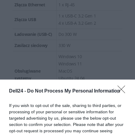
Złącza Ethernet
1 x RJ-45
1 x USB-C 3.2 Gen 1
Złącza USB
4 x USB-A 3.2 Gen 2
Ładowanie (USB-C)
Do 300 W
Zasilacz sieciowy
330 W
Windows 10
Windows 11
Obsługiwane
MacOS
systemy
Ubuntu 24.04
Red Hat Enterprise Linux 9.7+
Dell24 -
Do Not Process My Personal Information
Chrome OS 141
Szerokość
9 cm
If you wish to opt-out of the sale, sharing to third parties, or
processing of your personal or sensitive information for
Wysokość
20.5 cm
targeted advertising by us, please use the below opt-out
section to confirm your selection. Please note that after your
Głębokość
3.53 cm
opt-out request is processed you may continue seeing