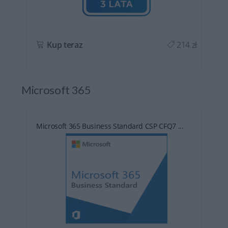
ł
Kup teraz
214 zł
Microsoft 365
Microsoft 365 Business Standard CSP CFQ7 ...