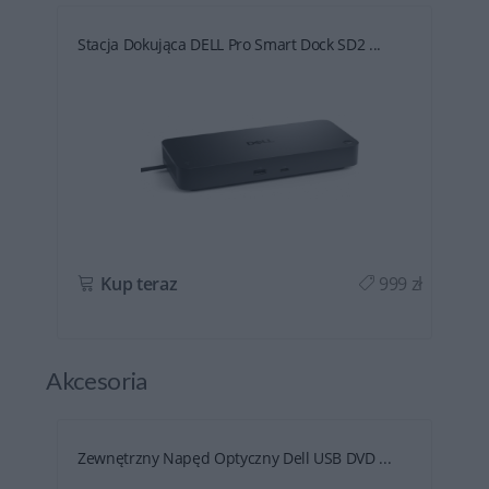
Stacja Dokująca DELL Pro Smart Dock SD2 ...
ł
Kup teraz
999 zł
Akcesoria
Zewnętrzny Napęd Optyczny Dell USB DVD ...