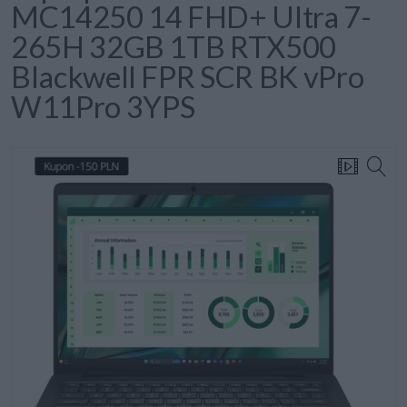
MC14250 14 FHD+ Ultra 7-
265H 32GB 1TB RTX500
Blackwell FPR SCR BK vPro
W11Pro 3YPS
Kupon -150 PLN