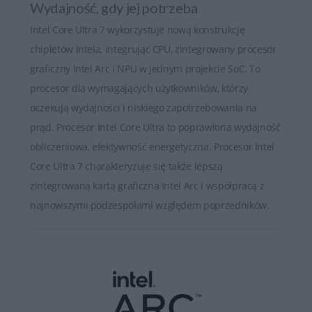
Wydajność, gdy jej potrzeba
zapewniają najwyższą wydajność w kompaktowej
formie. Opcjonalne ekrany InfinityEdge, UHD+, HDR,
Intel Core Ultra 7 wykorzystuje nową konstrukcję
OLED z dotykiem i obsługą rysika oraz zaawansowane
chipletów Intela, integrując CPU, zintegrowany procesor
technologie termiczne pozwalają na dłuższą i bardziej
graficzny Intel Arc i NPU w jednym projekcie SoC. To
efektywną pracę.
procesor dla wymagających użytkowników, którzy
oczekują wydajności i niskiego zapotrzebowania na
prąd. Procesor Intel Core Ultra to poprawiona wydajność
obliczeniowa, efektywność energetyczna. Procesor Intel
Core Ultra 7 charakteryzuje się także lepszą
zintegrowaną kartą graficzna Intel Arc i współpracą z
najnowszymi podzespołami względem poprzedników.
Inteligentna wydajność
Topowe konfiguracje stacji roboczych Dell Pro Max