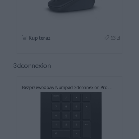
ł
Kup teraz
63 zł
3dconnexion
Bezprzewodowy Numpad 3dconnexion Pro ...