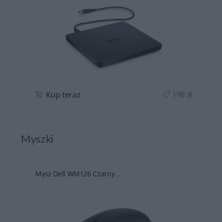
ł
Kup teraz
198 zł
Myszki
Mysz Dell WM126 Czarny ...