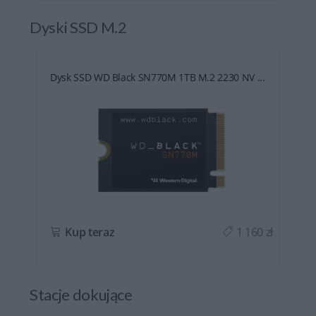
Dyski SSD M.2
Dysk SSD WD Black SN770M 1TB M.2 2230 NV ...
ł
Kup teraz
1 160 zł
Stacje dokujące