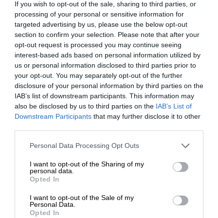
If you wish to opt-out of the sale, sharing to third parties, or
processing of your personal or sensitive information for
targeted advertising by us, please use the below opt-out
section to confirm your selection. Please note that after your
Dell dostarcza najlepsze stacje robocze na świecie,
opt-out request is processed you may continue seeing
zapewniając niezawodność i wydajność dla
interest-based ads based on personal information utilized by
profesjonalistów.
us or personal information disclosed to third parties prior to
your opt-out. You may separately opt-out of the further
Mobilna moc do wymagających zadań
disclosure of your personal information by third parties on the
ROZWIŃ PEŁEN OPIS
IAB’s list of downstream participants. This information may
Laptopy Dell Pro Max zostały zaprojektowane z myślą o
also be disclosed by us to third parties on the
IAB’s List of
Downstream Participants
that may further disclose it to other
optymalizacji aplikacji biznesowych i projektowych, przy
third parties.
jednoczesnym zachowaniu maksymalnej mobilności.
PRO MAX TANIEJ
Personal Data Processing Opt Outs
Wyposażone w procesory Intel Core Ultra z
wbudowanym NPU i GPU, oferują ekrany do 4K i
I want to opt-out of the Sharing of my
personal data.
zapewniają długą żywotność baterii.
Opted In
Kup
stację roboczą DELL Pro Max
taniej o
150 PLN
. W
I want to opt-out of the Sale of my
Personal Data.
koszyku podaj kupon
PROMAX150
. Promocja tylko do 30
Opted In