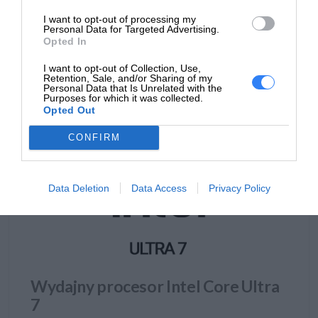
września!
I want to opt-out of processing my
Personal Data for Targeted Advertising.
Opted In
I want to opt-out of Collection, Use,
OPIS PRODUKTU
Retention, Sale, and/or Sharing of my
Personal Data that Is Unrelated with the
Uwolnij swój potencjał
Purposes for which it was collected.
Opted Out
Od ponad 25 lat stacje robocze Dell zapewniają
CONFIRM
wyjątkową wydajność i niezawodność, która pozwala na
obsługę najbardziej wymagających aplikacji. Niezależnie
od tego, czy jesteś grafikiem, architektem, inżynierem,
Data Deletion
Data Access
Privacy Policy
czy naukowcem znajdziesz w szerokiej gamie stacji
roboczych Dell Pro Max rozwiązania dostosowane do
swoich potrzeb.
Innowacyjna konstrukcja
Wydajny procesor Intel Core Ultra
7
Nowe, smukłe i lekkie mobilne stacje robocze Pro Max