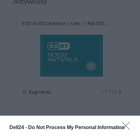
Antywirusy
ESET NOD32 Antivirus 1 User - 1 Rok ESD ...
ł
Kup teraz
113 zł
Dell24 -
Do Not Process My Personal Information
OPIS SERII