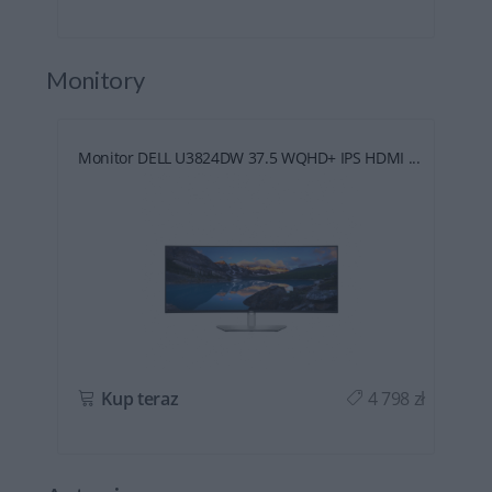
Monitory
Monitor DELL U3824DW 37.5 WQHD+ IPS HDMI ...
ł
Kup teraz
4 798 zł