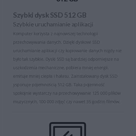
Obsługa najnowszych standardów Thunderbolt
Pamięć DDR5
Szybki dysk SSD 512 GB
Bezpieczeństwo na najwyższym poziomie
Szybkie uruchamianie aplikacji
Zamykana obudowa i czujniki naruszenia
Komputer korzysta z najnowszej technologii
Osłony prywatności na kamerach
Rozpoznawanie twarzy i czytniki linii papilarnych
przechowywania danych. Dzięki dyskowi SSD
Zaawansowane pakiety oprogramowania
uruchamianie aplikacji czy kopiowanie danych nigdy nie
zabezpieczającego
było tak szybkie. Dyski SSD są bardziej odporniejsze na
Certyfikacja ISV
uszkodzenia mechaniczne, pobiera mniej energii,
emituje mniej ciepła i hałasu. Zainstalowany dysk SSD
Laptopy Dell Pro Max są testowane i certyfikowane przez
ysponuje pojemnością 512 GB. Taka pojemność
niezależnych dostawców oprogramowania (ISV),
spokojnie wystarczy na przechowywanie 125 000 plików
zapewniając niezawodną, zoptymalizowaną wydajność
muzycznych, 100 000 zdjęć czy nawet 35 godzin filmów.
dla najbardziej wymagających profesjonalnych aplikacji.
Certfikat ISV umożliwia sprawną i komfortową pracę z
wymagającymi profesjonalnymi programami, takimi jak
aplikacje do projektowania wspomaganego