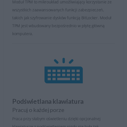
Moduł TPM to mikroukład umożliwiający korzystanie ze
wszystkich zaawansowanych funkcji zabezpieczeń,
takich jak szyfrowanie dysków funkcją BitLocker. Moduł
TPM jest wbudowany bezpośrednio w płytę główną
komputera.
Podświetlana klawiatura
Pracuj o każdej porze
Praca przy słabym oświetleniu dzięki opcjonalnej
klawiaturze z podświetleniem nigdy nie była tak