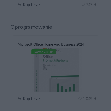
ł
Kup teraz
747 zł
Oprogramowanie
Microsoft Office Home And Business 2024 ...
Norton GRATIS
ł
Kup teraz
1 049 zł