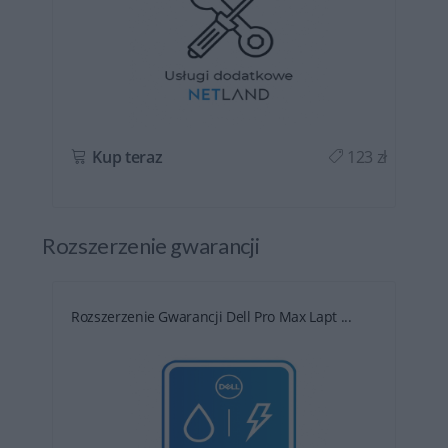
ł
Kup teraz
123 zł
Rozszerzenie gwarancji
Rozszerzenie Gwarancji Dell Pro Max Lapt ...