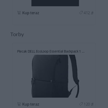
ł
Kup teraz
412 zł
Torby
Plecak DELL EcoLoop Essential Backpack 1 ...
ł
Kup teraz
120 zł