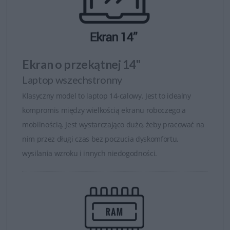
komputerowo (CAD) 2D/3D, tworzenia treści cyfrowych
(DCC), edycji grafiki i dźwięku lub materiałów do druku
bądź projektowania stron WWW.
Ekran o przekątnej 14"
Laptop wszechstronny
Klasyczny model to laptop 14-calowy. Jest to idealny
kompromis między wielkością ekranu roboczego a
Podział serii Dell Pro Max
mobilnością. Jest wystarczająco dużo, żeby pracować na
nim przez długi czas bez poczucia dyskomfortu,
Dell Pro Max – moc i niezawodność w przystępnej
wysilania wzroku i innych niedogodności.
cenie
Idealna dla projektantów, twórców, analityków
finansowych oraz użytkowników profesjonalnych.
Smukła, lekka konstrukcja i wysoka wydajność sprawiają,
że jest doskonałym wyborem do codziennej pracy. To