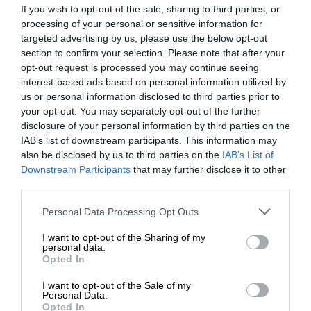
If you wish to opt-out of the sale, sharing to third parties, or
pracy zespołowej dzięki możliwości pracy wielu osób w
processing of your personal or sensitive information for
czasie rzeczywistym na tym samym dokumencie.
targeted advertising by us, please use the below opt-out
• Skype dla Firm - Skype można zainstalować offline, ale
section to confirm your selection. Please note that after your
jest też dostępny online. Pozwala na połączenia video
opt-out request is processed you may continue seeing
oraz głosowe z innymi osobami, przesyłanie wiadomości
interest-based ads based on personal information utilized by
na czacie i konferencje.
us or personal information disclosed to third parties prior to
• SharePoint - to witryna intranetowa dla działów,
your opt-out. You may separately opt-out of the further
disclosure of your personal information by third parties on the
zespołów, projektów. SharePoint jest rozbudowanym, ale
IAB’s list of downstream participants. This information may
prostym w obsłudze narzędziem. Pozwala zarządzać
also be disclosed by us to third parties on the
IAB’s List of
wieloma zasobami firmy z jednego miejsca.
Downstream Participants
that may further disclose it to other
• Yammer - komunikator służący jednocześnie do
third parties.
gromadzenia zasobów przypisanych do danego projektu.
Pozwala tworzenie grup projektowych, działowych czy
Personal Data Processing Opt Outs
ogólnych.
I want to opt-out of the Sharing of my
• Aplikacje Office w wersji online - Word, Excel,
personal data.
Opted In
PowerPoint, OneNote, Publisher w wersji online
dostępnej przez internet. Dostępność 24/7, zarówno na
I want to opt-out of the Sale of my
urządzeniach stacjonarnych, jak i mobilnych.
Personal Data.
Opted In