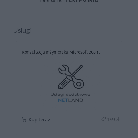
DODATKI I AKCESORIA
Uslugi
Konsultacja Inżynierska Microsoft 365 ( ...
ł
Kup teraz
199 zł