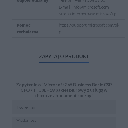
odpowiedzialny
Telefon: +48 71 358 58 00
E-mail: info@microsoft.com
Strona internetowa: microsoft.pl
Pomoc
https://support.microsoft.com/pl-
techniczna
pl
ZAPYTAJ O PRODUKT
Zapytanie o "Microsoft 365 Business Basic CSP
CFQ7TTC0LH18 pakiet biurowy z usługą w
chmurze abonament roczny"