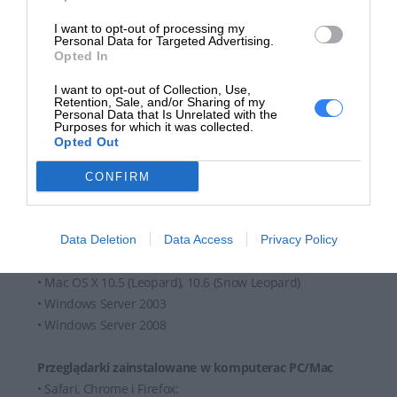
Ponadto Office 365 Business Essentials zawiera
I want to opt-out of processing my
narzędzia do spersonalizowanego wyszukiwania i
Personal Data for Targeted Advertising.
Opted In
odnajdowania. Ich zaawansowane funkcje pozwalają
szybko odnaleźć potrzebne pliki.
I want to opt-out of Collection, Use,
Retention, Sale, and/or Sharing of my
Personal Data that Is Unrelated with the
Wymagania systemowe
Purposes for which it was collected.
Opted Out
Komputery PC/Mac - zainstalowany system operacyjny
• Windows XP z dodatkiem SP3
CONFIRM
• Windows Vista z dodatkiem SP2
• Windows 7
• Windows 10
Data Deletion
Data Access
Privacy Policy
• Windows 11
• Mac OS X 10.5 (Leopard), 10.6 (Snow Leopard)
• Windows Server 2003
• Windows Server 2008
Przeglądarki zainstalowane w komputerac PC/Mac
• Safari, Chrome i Firefox: