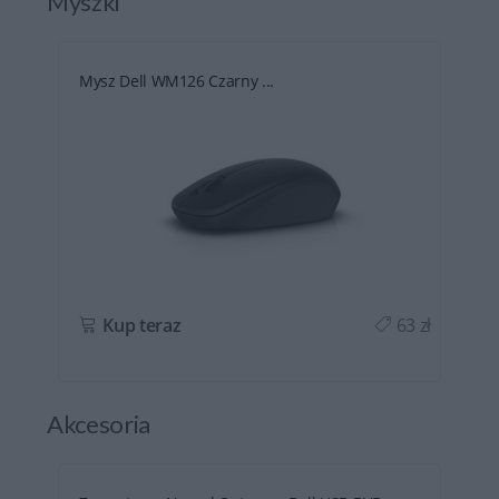
Myszki
Mysz Dell WM126 Czarny ...
ł
Kup teraz
63 zł
Akcesoria