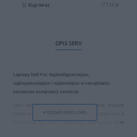
ł
Kup teraz
113 zł
OPIS SERII
Laptopy Dell Pro: Najinteligentniejsze,
najbezpieczniejsze i najłatwiejsze w zarządzaniu
biznesowe komputery osobiscie.
Seria Dell Pro zastąpiła jedne z najbardziej znanych
ROZWIŃ PEŁEN OPIS
rodzin notebooków Dell - serię Latitude. Czerpie ona z
dziedzictwa tej serii i kontynuuje rozwiązania, które
doceniają użytkownicy tych laptopów.