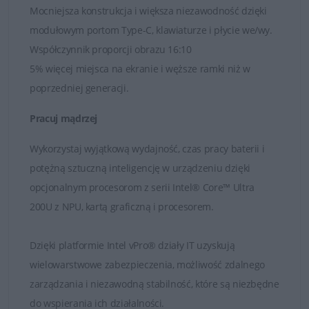
Dell Pro Premium:
Wydajne i atrakcyjnie
Mocniejsza konstrukcja i większa niezawodność dzięki
wyglądające laptopy są idealne dla kierowników,
modułowym portom Type-C, klawiaturze i płycie we/wy.
dyrektorów i menedżerów projektów lub
Współczynnik proporcji obrazu 16:10
produktów, którzy chcą poprawić współpracę w
5% więcej miejsca na ekranie i węższe ramki niż w
swoich zespołach. Szeroki zakres dostępnych
funkcji zapewnia płynną współpracę i łączność
poprzedniej generacji.
podczas pracy zarówno przy biurku, jak i w
Pracuj mądrzej
podróży.
Dell Pro Plus:
Najmniejsze na świecie laptopy
Wykorzystaj wyjątkową wydajność, czas pracy baterii i
klasy mainstream dla firm oferują wystarczającą
potężną sztuczną inteligencję w urządzeniu dzięki
wydajność oraz szeroki zakres funkcjonalności. Są
to urządzenia idealne dla specjalistów z trudnych
opcjonalnym procesorom z serii Intel® Core™ Ultra
dziedzin, którzy na pierwszym miejscu stawiają
200U z NPU, kartą graficzną i procesorem.
wydajność i wyniki.
Dell Pro:
to podstawowe laptopy, które cechują się
Dzięki platformie Intel vPro® działy IT uzyskują
bardzo dobrą relacją cena do możliwości.
wielowarstwowe zabezpieczenia, możliwość zdalnego
Posiadają szereg niezbędnych funkcji, które
zarządzania i niezawodną stabilność, które są niezbędne
zostały zaprojektowane z myślą o każdej firmie i
każdym budżecie. Są to urządzenia idealne dla
do wspierania ich działalności.