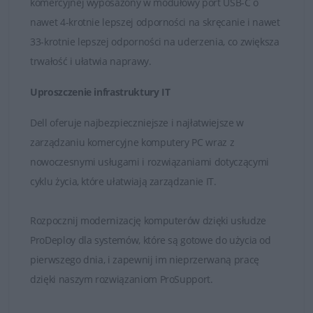
komercyjnej wyposażony w modułowy port USB-C o
zakresie wytrzymałości i niezawodności.
nawet 4-krotnie lepszej odporności na skręcanie i nawet
Możliwość podłączenia stacji dokującej oraz
33-krotnie lepszej odporności na uderzenia, co zwiększa
innych urządzeń peryferyjnych zwiększających
wygodę i komfort pracy.
trwałość i ułatwia naprawy.
Uproszczenie infrastruktury IT
Powyższy opis dotyczy serii Dell Pro. Szczegółowa
specyfikacja znajduje się w tabeli poniżej.
Dell oferuje najbezpieczniejsze i najłatwiejsze w
zarządzaniu komercyjne komputery PC wraz z
nowoczesnymi usługami i rozwiązaniami dotyczącymi
cyklu życia, które ułatwiają zarządzanie IT.
Rozpocznij modernizację komputerów dzięki usłudze
ProDeploy dla systemów, które są gotowe do użycia od
pierwszego dnia, i zapewnij im nieprzerwaną pracę
dzięki naszym rozwiązaniom ProSupport.