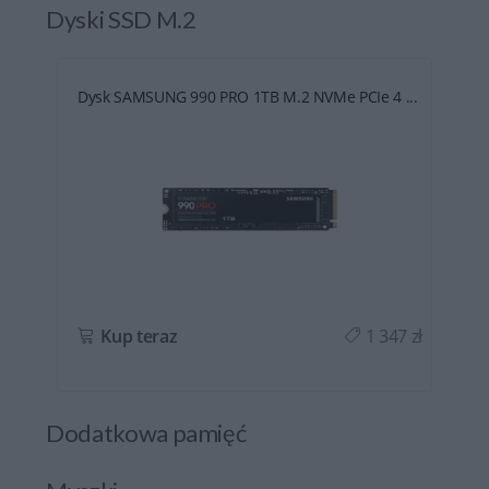
Dyski SSD M.2
Dysk SAMSUNG 990 PRO 1TB M.2 NVMe PCIe 4 ...
ł
Kup teraz
1 347 zł
Dodatkowa pamięć