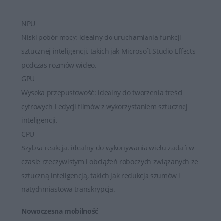
specjalistów zorientowanych na realizację zadań i
osiąganie wyników.
NPU
Dell Pro Essential
stworzone z myślą o małym
Niski pobór mocy: idealny do uruchamiania funkcji
biznesie. Nowa seria łączy wydajność klasy
sztucznej inteligencji, takich jak Microsoft Studio Effects
biznesowej, bezpieczeństwo i łatwość zarządzania
podczas rozmów wideo.
w jednym rozwiązaniu (następca popularnej serii
Vostro). To sprzęt zaprojektowany, aby sprostać
GPU
codziennym wyzwaniom firm, które potrzebują
Wysoka przepustowość: idealny do tworzenia treści
technologii, na której można polegać.
cyfrowych i edycji filmów z wykorzystaniem sztucznej
inteligencji.
Notebooki Dell Pro oferują zarówno styl, jak i dużą
CPU
mobilność w każdych warunkach
Szybka reakcja: idealny do wykonywania wielu zadań w
Nowa, szeroka oferta notebooków obejmuje wiele funkcji
czasie rzeczywistym i obciążeń roboczych związanych ze
ułatwiających zarządzanie i podniesienie wydajności. W
sztuczną inteligencją, takich jak redukcja szumów i
zależności od konfiguracji sprzętowej oferuje:
natychmiastowa transkrypcja.
Nowoczesna mobilność