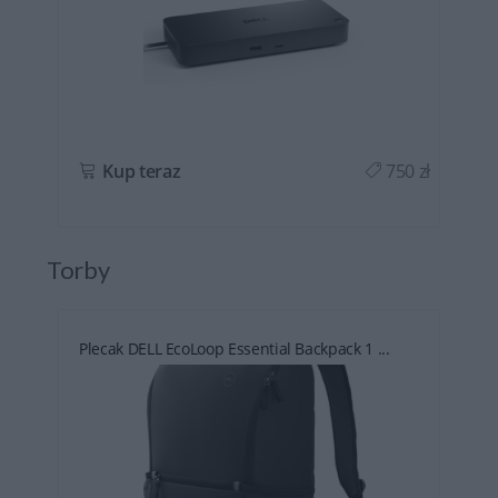
ł
Kup teraz
750 zł
Torby
Plecak DELL EcoLoop Essential Backpack 1 ...