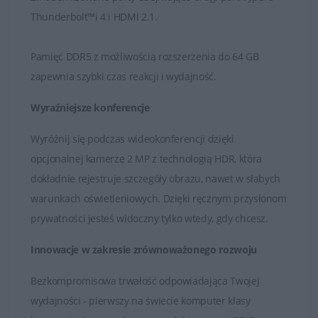
akcesoriami.
Thunderbolt™i 4 i HDMI 2.1.
Poza dodatkowymi usługami można
zmaksymalizować wydajność notebooków Pro w
Pamięć DDR5 z możliwością rozszerzenia do 64 GB
całym cyklu eksploatacji dzięki opcjom usług i
zapewnia szybki czas reakcji i wydajność.
pomocy technicznej, takim jak oferta Dell
ProSupport i usługi konfiguracyjne firmy Dell.
Wyraźniejsze konferencje
Zalety noteboooków Dell Pro:
Wyróżnij się podczas wideokonferencji dzięki
Solidne zawiasy i zapadki o zwiększonej trwałości.
opcjonalnej kamerze 2 MP z technologią HDR, która
Cieńka konstrukcja w celu zapewnienia
dokładnie rejestruje szczegóły obrazu, nawet w słabych
maksymalnej mobilności.
warunkach oświetleniowych. Dzięki ręcznym przysłonom
Długi czas pracy na baterii.
prywatności jesteś widoczny tylko wtedy, gdy chcesz.
Wiele opcji połączeń oraz mobilne łącza
szerokopasmowe
Innowacje w zakresie zrównoważonego rozwoju
Precyzyjna klawiatura z możliwością
podświetlenia.
Bezkompromisowa trwałość odpowiadająca Twojej
Elegancki design i najlepsze wykończenie.
wydajności - pierwszy na świecie komputer klasy
Zgodność z rygorystycznymi normami MIL-STD w