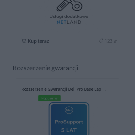
ł
Kup teraz
123 zł
Rozszerzenie gwarancji
Rozszerzenie Gwarancji Dell Pro Base Lap ...
Popularne