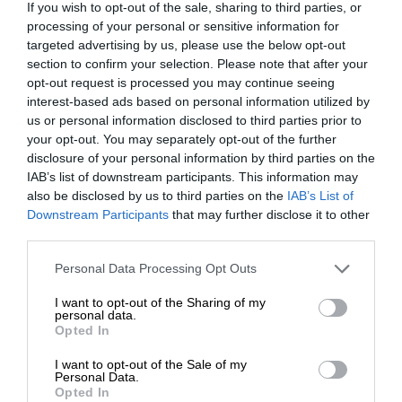
Notebook Dell Pro 14 jest dostępny w dwóch wariantach:
If you wish to opt-out of the sale, sharing to third parties, or
biznesowe. Topowe modele notebooków serii Pro
processing of your personal or sensitive information for
eleganckim, metalicznym wykończeniu w kolorze
wyposażone są w modemy do łączności LTE i 5G ze
targeted advertising by us, please use the below opt-out
Platinum Silver oraz teksturowanym wykończeniu w
wsparciem eSIM. Wiele modeli notebooków Dell serii Pro
section to confirm your selection. Please note that after your
kolorze Magnetite.
opt-out request is processed you may continue seeing
ze względu na bezawaryjność i wyjątkową trwałość
interest-based ads based on personal information utilized by
konstrukcji uważa się za liderów w swojej klasie.
us or personal information disclosed to third parties prior to
Poddano go rygorystycznym testom wytrzymałości i
your opt-out. You may separately opt-out of the further
niezawodności MIL-STD, dzięki czemu możesz
disclosure of your personal information by third parties on the
IAB’s list of downstream participants. This information may
bezpiecznie pracować na nim również w podróży.
also be disclosed by us to third parties on the
IAB’s List of
Downstream Participants
that may further disclose it to other
Wyposażony w klawisz Windows Copilot umożliwia
third parties.
natychmiastowy dostęp do własnego osobistego
Personal Data Processing Opt Outs
asystenta AI. Dzięki opcjom szybkiej łączności aż do Wi-Fi
I want to opt-out of the Sharing of my
7 zapewnia produktywność w każdym miejscu.
personal data.
Opted In
Dzięki rozległemu wyświetlaczowi z aspektem 16:10,
I want to opt-out of the Sale of my
Personal Data.
węższymi ramkami i powierzchnią ekranu większą o 5%
Opted In