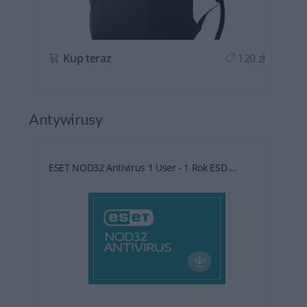
ł
Kup teraz
120 zł
Antywirusy
ESET NOD32 Antivirus 1 User - 1 Rok ESD ...