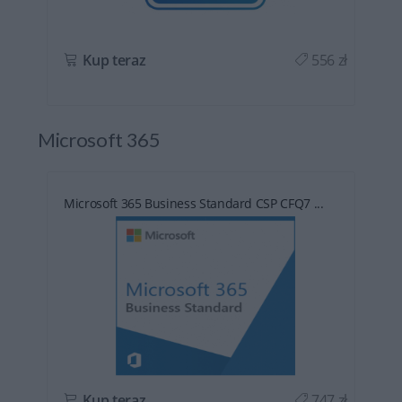
ł
Kup teraz
556 zł
Microsoft 365
Microsoft 365 Business Standard CSP CFQ7 ...
ł
Kup teraz
747 zł