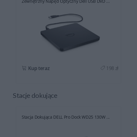
Zewnętrzny Napęd Optyczny Dell USB DVD ...
ł
Kup teraz
198 zł
Stacje dokujące
Stacja Dokująca DELL Pro Dock WD25 130W ...