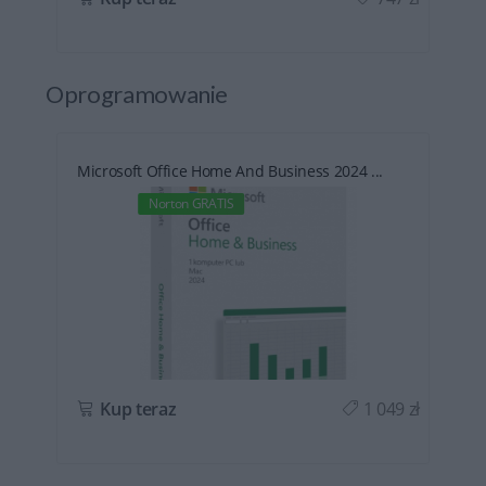
Oprogramowanie
Microsoft Office Home And Business 2024 ...
Norton GRATIS
ł
Kup teraz
1 049 zł