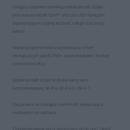
Osiągnij niepowstrzymaną produktywność dzięki
procesorom Intel® Core™ Ultra (do U7) i funkcjom
zapewniającym szybką łączność i długi czas pracy
baterii.
Wybieraj spośród wielu wyświetlaczy, w tym
obsługujących jakość FHD+, opcje dotykowe i funkcję
ComfortView Plus.
Klienci mogą łatwiej zarządzać dużymi flotami
notebooków Latitude za pomocą najnowszego
rozwiązania Intel vPro, które pozwala uprościć
Szybki kontakt dzięki obsłudze karty sieci
administrowanie systemami Out-of-Band i zdalną
bezprzewodowej Wi-Fi 6, Wi-Fi 6 E i Wi-Fi 7.
obsługę ustawień oprogramowania
wewnętrznego za pomocą funkcji zarządzania
Opcjonalna technologia Intel vPro® zwiększająca
systemem BIOS firmy Dell.
możliwości zarządzania.
Możliwość wygodnego dokowania i zgodność z
innymi notebookami z serii zapewniają łatwą
integrację z urządzeniami peryferyjnymi i
Zmodernizowane porty obejmujące drugi port Type-C