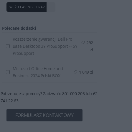
WEŹ LEASING TERAZ
Polecane dodatki
Rozszerzenie gwarancji Dell Pro
292
Base Desktops 3Y ProSupport -- 5Y
zł
ProSupport
Microsoft Office Home and
1 049 zł
Business 2024 Polski BOX
Potrzebujesz pomocy? Zadzwoń: 801 000 206 lub 62
741 22 63
FORMULARZ KONTAKTOWY