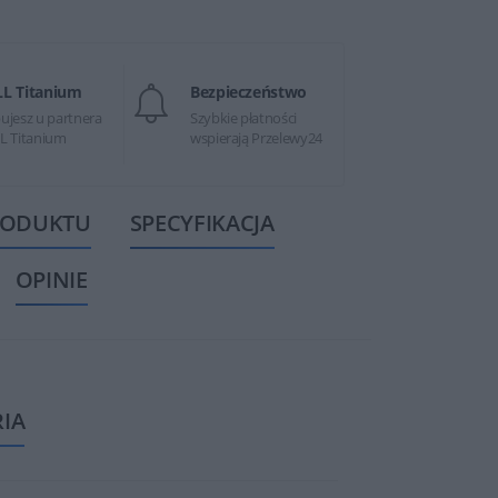
LL Titanium
Bezpieczeństwo
ujesz u partnera
Szybkie płatności
L Titanium
wspierają Przelewy24
RODUKTU
SPECYFIKACJA
OPINIE
RIA