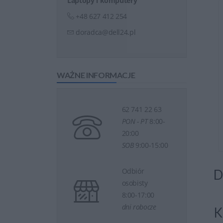
Laptopy i komputery
+48 627 412 254
ung 990 PRO 2TB
Dysk SAMSUNG 990 Pro SSD
x4 NV ...
4TB M.2 2280 PC ...
doradca@dell24.pl
WAŻNE INFORMACJE
62 741 22 63
PON - PT
8:00-
20:00
raz
2 774 zł
Kup teraz
4 233 zł
SOB
9:00-15:00
Odbiór
D
osobisty
8:00-17:00
dni robocze
K