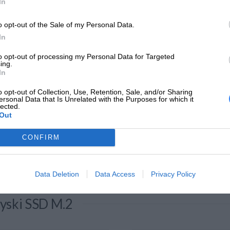
In
o opt-out of the Sale of my Personal Data.
In
Rozszerzenie Gwarancji Dell
Rozszerzenie Gwarancji Del
Pro Base Des ...
Pro Base Des ...
to opt-out of processing my Personal Data for Targeted
ing.
Popularne
In
o opt-out of Collection, Use, Retention, Sale, and/or Sharing
ersonal Data that Is Unrelated with the Purposes for which it
lected.
Out
CONFIRM
Kup teraz
292 zł
Kup teraz
9
Data Deletion
Data Access
Privacy Policy
yski SSD M.2