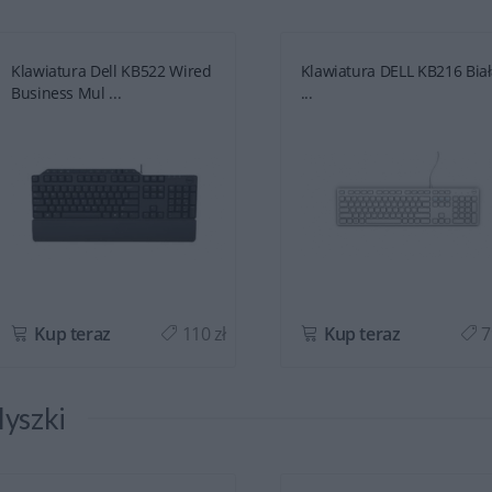
Klawiatura Dell KB522 Wired
Klawiatura DELL KB216 Bia
Business Mul ...
...
Kup teraz
110 zł
Kup teraz
7
yszki