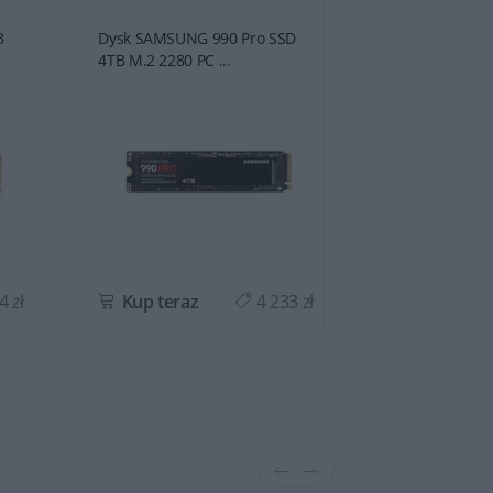
B
Dysk SAMSUNG 990 Pro SSD
Dysk SAMSUNG
4TB M.2 2280 PC ...
M.2 NVMe PCIe 
4 zł
Kup teraz
4 233 zł
Kup teraz