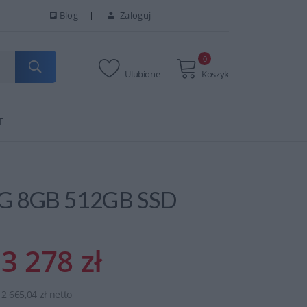
Blog
Zaloguj
0
Ulubione
Koszyk
T
0G 8GB 512GB SSD
3 278 zł
2 665,04 zł netto