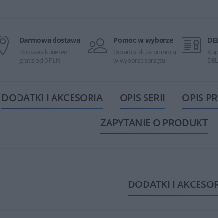
Darmowa dostawa
Pomoc w wyborze
DE
Dostawa kurierem
Doradcy służą pomocą
Kup
gratis od 0 PLN
w wyborze sprzętu
DEL
DODATKI I AKCESORIA
OPIS SERII
OPIS P
ZAPYTANIE O PRODUKT
DODATKI I AKCESO