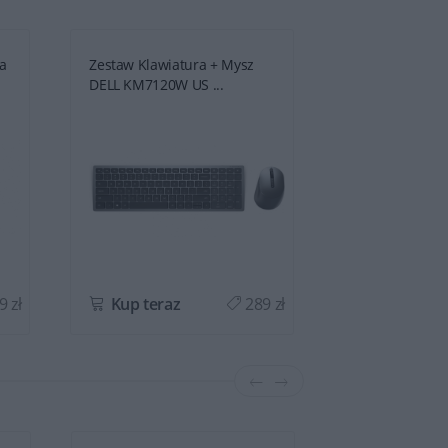
ła
Zestaw Klawiatura + Mysz
Zestaw Klawia
DELL KM7120W US ...
DELL Premier M
9 zł
Kup teraz
289 zł
Kup teraz