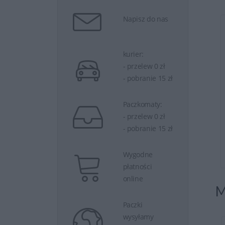
Napisz do nas
wiatura + Mysz
Zestaw Klawiatura + Mysz Dell
 KM5 ...
Pro 7 Slim ...
kurier:
- przelew 0 zł
- pobranie 15 zł
Paczkomaty:
- przelew 0 zł
- pobranie 15 zł
raz
189 zł
Kup teraz
359 zł
Wygodne
płatności
online
M
Paczki
wysyłamy