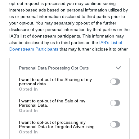
Trwałość i bezpieczeństwo
opt-out request is processed you may continue seeing
Możesz mieć pewność, że ten zestaw z
interest-based ads based on personal information utilized by
us or personal information disclosed to third parties prior to
klawiaturą i myszą zapewnia bezproblemowe
your opt-out. You may separately opt-out of the further
połączenie z Twoim komputerem osobistym.
disclosure of your personal information by third parties on the
IAB’s list of downstream participants. This information may
also be disclosed by us to third parties on the
IAB’s List of
Produkt:
Downstream Participants
that may further disclose it to other
DELL Pro Wireless
third parties.
Keyboard and Mouse
Nazwa:
Personal Data Processing Opt Outs
KM5221W US International
QWERTY White
I want to opt-out of the Sharing of my
personal data.
Opted In
Dell Pro KM5221W - Zestaw
klawiatura i mysz -
I want to opt-out of the Sale of my
Opis:
bezprzewodowa - 2.4 GHz -
Personal Data.
Opted In
QWERTY - Międzynarodowy
USA - biały
I want to opt-out of processing my
Personal Data for Targeted Advertising.
EAN:
Opted In