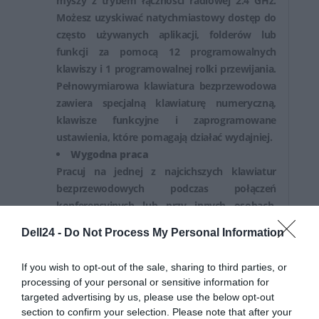
myszy z trybem łączności radiowej 2.4 GHz.
Możesz uzyskiwać natychmiastowy dostęp do
często używanych aplikacji, folderów lub
funkcji za pomocą 12 programowalnych
klawiszy i 1 programowalnej rolki przewijania.
Pełnowymiarowa klawiatura bezprzewodowa
zawiera specjalną klawiaturę numeryczną,
klawisze funkcyjne i zaprogramowane
ustawienia, które pomagają działać wydajniej.
Wygodna praca
Pracuj na jednej z najcichszych klawiatur
bezprzewodowych podczas połączeń
konferencyjnych lub przy innych osobach.
Mysz bezprzewodowa jest symetryczna, więc
Dell24 -
Do Not Process My Personal Information
mogą z niej korzystać zarówno lewo-, jak i
praworęczni. Dzięki odchylanym nóżkom
If you wish to opt-out of the sale, sharing to third parties, or
możesz regulować nachylenie klawiatury pod
processing of your personal or sensitive information for
2 kątami, aby ustawić ją w idealnej pozycji do
targeted advertising by us, please use the below opt-out
wygodnego pisania.
section to confirm your selection. Please note that after your