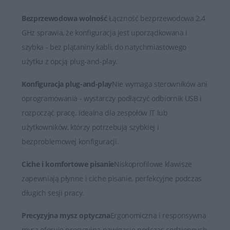
Bezprzewodowa wolność
Łączność bezprzewodowa 2,4
GHz sprawia, że konfiguracja jest uporządkowana i
szybka - bez plątaniny kabli, do natychmiastowego
użytku z opcją plug-and-play.
Konfiguracja plug-and-play
Nie wymaga sterowników ani
oprogramowania - wystarczy podłączyć odbiornik USB i
rozpocząć pracę. Idealna dla zespołów IT lub
użytkowników, którzy potrzebują szybkiej i
bezproblemowej konfiguracji.
Ciche i komfortowe pisanie
Niskoprofilowe klawisze
zapewniają płynne i ciche pisanie, perfekcyjne podczas
długich sesji pracy.
Precyzyjna mysz optyczna
Ergonomiczna i responsywna
mysz oferuje precyzyjną nawigację podczas codziennych