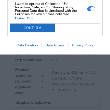
Gwarancja
I want to opt-out of Collection, Use,
12 miesięcy
Retention, Sale, and/or Sharing of my
producenta:
Personal Data that Is Unrelated with the
Purposes for which it was collected.
Opted Out
Ogólne
CONFIRM
Rodzaj
Zestaw klawiatura i mysz
urządzenia:
Interfejs:
2.4 GHz
Data Deletion
Data Access
Privacy Policy
Odbiornik
Odbiornik bezprzewodowy
bezprzewodowy:
USB
Wymiary
Klawiatura: 43.3 cm x 12.3
(szerokość x
cm x 3.4 cm / 400 g
głębokość x
Mysz: 6.196 cm x 11.532 cm
wysokość) /
x 3.88 cm / 65 g
Waga:
Urządzenie wejściowe