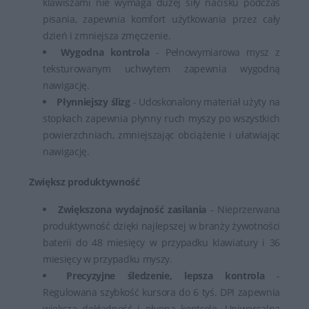
klawiszami nie wymaga dużej siły nacisku podczas
pisania, zapewnia komfort użytkowania przez cały
dzień i zmniejsza zmęczenie.
Wygodna kontrola
- Pełnowymiarowa mysz z
teksturowanym uchwytem zapewnia wygodną
nawigację.
Płynniejszy ślizg
- Udoskonalony materiał użyty na
stopkach zapewnia płynny ruch myszy po wszystkich
powierzchniach, zmniejszając obciążenie i ułatwiając
nawigację.
Zwiększ produktywność
Zwiększona wydajność zasilania
- Nieprzerwana
produktywność dzięki najlepszej w branży żywotności
baterii do 48 miesięcy w przypadku klawiatury i 36
miesięcy w przypadku myszy.
Precyzyjne śledzenie, lepsza kontrola
-
Regulowana szybkość kursora do 6 tyś. DPI zapewnia
większą dokładność i płynną kontrolę. Uniwersalna