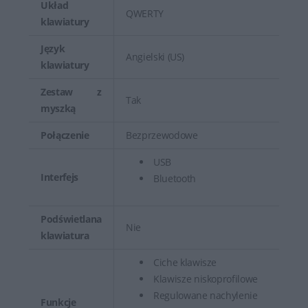
Układ
QWERTY
klawiatury
Język
Angielski (US)
klawiatury
Zestaw z
Tak
myszką
Połączenie
Bezprzewodowe
USB
Interfejs
Bluetooth
Podświetlana
Nie
klawiatura
Ciche klawisze
Klawisze niskoprofilowe
Regulowane nachylenie
Funkcje