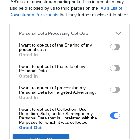
IAB’s list of downstream participants. This information may
Ubuntu
also be disclosed by us to third parties on the
IAB’s List of
Obsługiwane
Mac OS
Downstream Participants
that may further disclose it to other
systemy
Windows 7
third parties.
operacyjne
Windows 8.1
Personal Data Processing Opt Outs
Windows 10
Windows 11
I want to opt-out of the Sharing of my
personal data.
Opted In
Wymiary
429,67 x 117,87 x 20,88 mm
I want to opt-out of the Sale of my
Personal Data.
Waga
574 g
Opted In
Oznaczenia
I want to opt-out of processing my
Personal Data for Targeted Advertising.
1
Opted In
Ilość w
Podana wartość ma charakter
I want to opt-out of Collection, Use,
kartonie
informacyjny i nie stanowi
Retention, Sale, and/or Sharing of my
Personal Data that Is Unrelated with the
zbiorczym
gwarancji wysyłki towaru w
Purposes for which it was collected.
opakowaniu zbiorczym.
Opted Out
Mysz