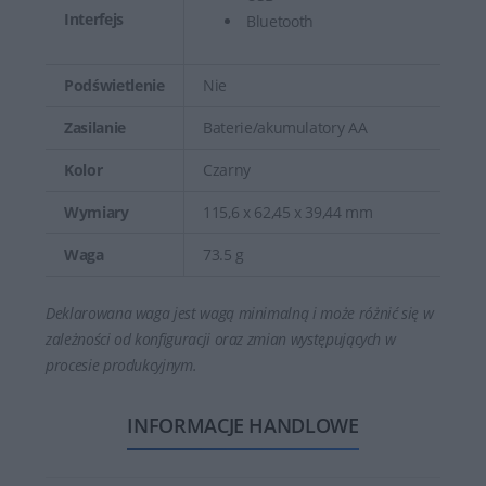
Interfejs
Bluetooth
Podświetlenie
Nie
Zasilanie
Baterie/akumulatory AA
Kolor
Czarny
Wymiary
115,6 x 62,45 x 39,44 mm
Waga
73.5 g
Deklarowana waga jest wagą minimalną i może różnić się w
zależności od konfiguracji oraz zmian występujących w
procesie produkcyjnym.
INFORMACJE HANDLOWE