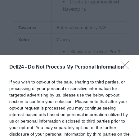
Liczba programowalnych
klawiszy: 16
Zasilanie
Baterie/akumulatory AAA
Kolor
Czarny
Klawiatura i mysz Pro 7
Slim - KM726
2 x Bateria AAA do
Dell24 -
Do Not Process My Personal Information
klawiatury
Akcesoria w
Bateria AA do myszy
If you wish to opt-out of the sale, sharing to third parties, or
zestawie
processing of your personal or sensitive information for
Odbiornik USB Dell
targeted advertising by us, please use the below opt-out
Secure Link
section to confirm your selection. Please note that after your
Dokumentacja
opt-out request is processed you may continue seeing
interest-based ads based on personal information utilized by
us or personal information disclosed to third parties prior to
Android
your opt-out. You may separately opt-out of the further
Chrome OS
disclosure of your personal information by third parties on the
Linux