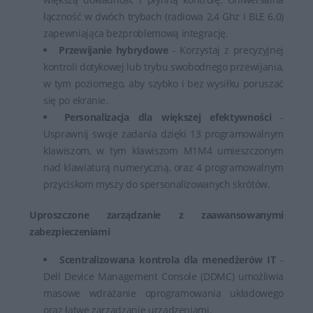
łączność w dwóch trybach (radiowa 2,4 Ghz i BLE 6.0)
zapewniająca bezproblemową integrację.
Przewijanie hybrydowe
- Korzystaj z precyzyjnej
kontroli dotykowej lub trybu swobodnego przewijania,
w tym poziomego, aby szybko i bez wysiłku poruszać
się po ekranie.
Personalizacja dla większej efektywności
-
Usprawnij swoje zadania dzięki 13 programowalnym
klawiszom, w tym klawiszom M1M4 umieszczonym
nad klawiaturą numeryczną, oraz 4 programowalnym
przyciskom myszy do spersonalizowanych skrótów.
Uproszczone zarządzanie z zaawansowanymi
zabezpieczeniami
Scentralizowana kontrola dla menedżerów IT
-
Dell Device Management Console (DDMC) umożliwia
masowe wdrażanie oprogramowania układowego
oraz łatwe zarządzanie urządzeniami.