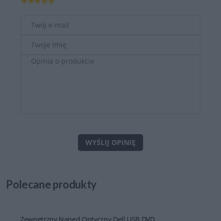
WYŚLIJ OPINIĘ
Polecane
produkty
Zewnętrzny Napęd Optyczny Dell USB DVD...