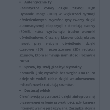
Autentycznie Ty
Realistyczne kolory dzięki funkcji High
Dynamic Range (HDR) w większości sytuacji
oświetleniowych. Wyraźne rysy twarzy dzięki
automatycznej ekspozycji z detekcją twarzy
(FDAE), która wyrównuje trudne warunki
oświetleniowe. Ciesz się klarownością obrazu
nawet przy słabym oświetleniu dzięki
czasowej (3D) i przestrzennej (2D) redukcji
szumów, która eliminuje ziarnistość i rozmycie
ruchu.
Spraw, by Twój głos był słyszalny
Komunikuj się wyraźnie bez względu na to, co
dzieje się wokół ciebie dzięki wbudowanemu
mikrofonowi z redukcją szumów.
Dostosuj widok
Chroń swoją prywatność dzięki zintegrowanej
przesuwanej osłonie prywatności, gdy kamera
internetowa nie jest używana. Zarządzaj ilością