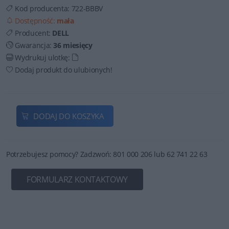
Kod producenta:
722-BBBV
Dostępność:
mała
Producent:
DELL
Gwarancja:
36 miesięcy
Wydrukuj ulotkę:
Dodaj produkt do ulubionych!
DODAJ DO KOSZYKA
Potrzebujesz pomocy? Zadzwoń: 801 000 206 lub 62 741 22 63
FORMULARZ KONTAKTOWY