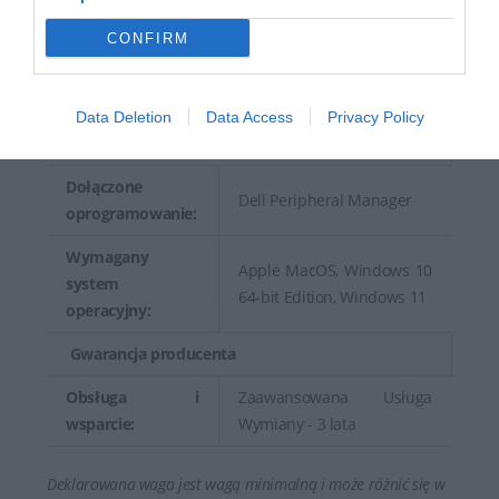
Dołączone
1 x kabel USB - 1.5 m
przewody:
CONFIRM
Certyfikacja
Certyfikat Zoom, Certyfikat
Oprogramowania:
Microsoft Teams
Data Deletion
Data Access
Privacy Policy
Oprogramowanie / Wymagania systemowe
Dołączone
Dell Peripheral Manager
oprogramowanie:
Wymagany
Apple MacOS, Windows 10
system
64-bit Edition, Windows 11
operacyjny:
Gwarancja producenta
Obsługa i
Zaawansowana Usługa
wsparcie:
Wymiany - 3 lata
Deklarowana waga jest wagą minimalną i może różnić się w