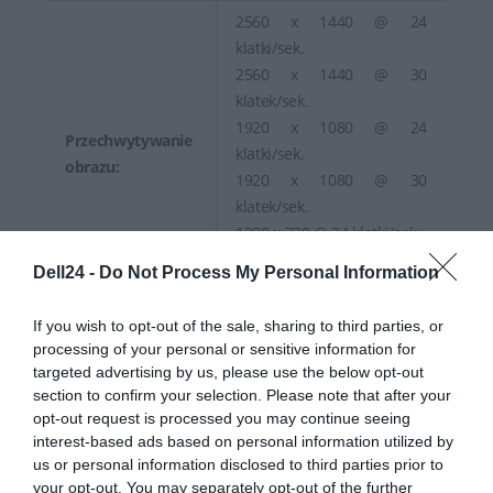
2560 x 1440 @ 24
klatki/sek.
2560 x 1440 @ 30
klatek/sek.
1920 x 1080 @ 24
Przechwytywanie
klatki/sek.
obrazu:
1920 x 1080 @ 30
klatek/sek.
1280 x 720 @ 24 klatki/sek.
1280 x 720 @ 30 klatek/sek.
Dell24 -
Do Not Process My Personal Information
1280 x 720 @ 60 klatek/sek.
If you wish to opt-out of the sale, sharing to third parties, or
2D Noise Reduction
processing of your personal or sensitive information for
Technology, Technologia
targeted advertising by us, please use the below opt-out
Redukcji Szumu 3D,
section to confirm your selection. Please note that after your
wykrywanie twarzy,
opt-out request is processed you may continue seeing
regulacja nachylenia, High
interest-based ads based on personal information utilized by
Dynamic Range (HDR),
us or personal information disclosed to third parties prior to
Cechy:
automatyczny balans bieli,
your opt-out. You may separately opt-out of the further