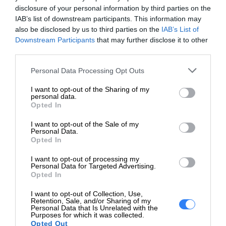
disclosure of your personal information by third parties on the
Auto Focus, pole widzenia
IAB’s list of downstream participants. This information may
78°, pole widzenia 65°,
also be disclosed by us to third parties on the
IAB’s List of
zintegrowana żaluzja
Downstream Participants
that may further disclose it to other
prywatności, obsługa
third parties.
trójnoga, Sony sensor
Personal Data Processing Opt Outs
Konstrukcja obiektywu
I want to opt-out of the Sharing of my
Obiektyw Iris:
F/2,0
personal data.
Opted In
Interfejsy
I want to opt-out of the Sale of my
Personal Data.
Interfejs do
Opted In
USB 2.0
komputera:
I want to opt-out of processing my
Personal Data for Targeted Advertising.
Rozszerzenie / połączenie
Opted In
Porty:
USB 2.0
I want to opt-out of Collection, Use,
Retention, Sale, and/or Sharing of my
Różne
Personal Data that Is Unrelated with the
Purposes for which it was collected.
Opted Out