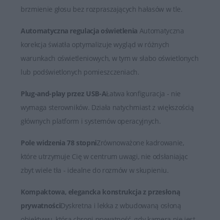
brzmienie głosu bez rozpraszających hałasów w tle.
Automatyczna regulacja oświetlenia
Automatyczna
korekcja światła optymalizuje wygląd w różnych
warunkach oświetleniowych, w tym w słabo oświetlonych
lub podświetlonych pomieszczeniach.
Plug-and-play przez USB-A
Łatwa konfiguracja - nie
wymaga sterowników. Działa natychmiast z większością
głównych platform i systemów operacyjnych.
Pole widzenia 78 stopni
Zrównoważone kadrowanie,
które utrzymuje Cię w centrum uwagi, nie odsłaniając
zbyt wiele tła - idealne do rozmów w skupieniu.
Kompaktowa, elegancka konstrukcja z przesłoną
prywatności
Dyskretna i lekka z wbudowaną osłoną
obiektywu, która chroni prywatność, gdy kamera nie jest