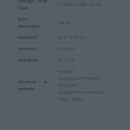
Obsługa Daisy
1 x (1920 x 1080 / 60 Hz)
Chain
Kolor
Czarny
dominujący
Wysokość
36.4 - 49.65 cm
Szerokość
53.86 cm
Głębokość
18.17 cm
Przewód
zasilający<br>Przewód
Akcesoria w
DisplayPort -
zestawie
DisplayPort<br>Przewód
USB-C - USB-C