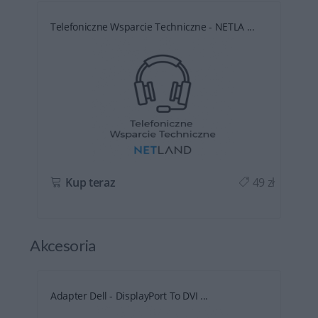
Telefoniczne Wsparcie Techniczne - NETLA ...
ł
Kup teraz
49 zł
Akcesoria
Adapter Dell - DisplayPort To DVI ...