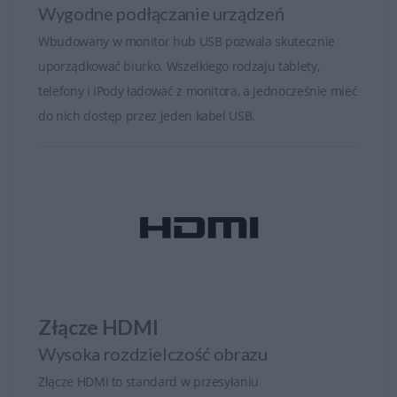
Wygodne podłączanie urządzeń
precyzję.
Wbudowany w monitor hub USB pozwala skutecznie
Szeroki zakres kolorów
uporządkować biurko. Wszelkiego rodzaju tablety,
telefony i iPody ładować z monitora, a jednocześnie mieć
Dzięki zgodności z branżowymi przestrzeniami barw,
do nich dostęp przez jeden kabel USB.
takimi jak AdobeRGB (odwzorowanie na poziomie 96%) i
sRGB (100%), monitory UltraSharp spełniają najwyższe
wymagania użytkowników wykonujących zadania
związane z kolorami, takie jak projektowanie graficzne,
praca z aplikacjami typu CAD/CAM, granie oraz
tworzenie multimediów.
Złącze HDMI
Wysoka rozdzielczość obrazu
Złącze HDMI to standard w przesyłaniu