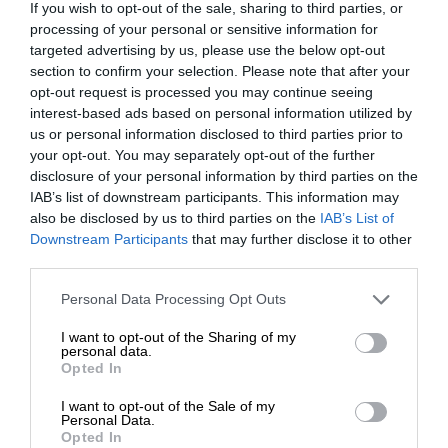
punktów widzenia. Zapewnia szeroki kąt widzenia, który
If you wish to opt-out of the sale, sharing to third parties, or
Firma Dell jako nieliczny producent sprzętu
processing of your personal or sensitive information for
pomaga w pracy grupowej.
komputerowego może pochwalić się certyfikatem EPEAT.
targeted advertising by us, please use the below opt-out
To o jedno z najbardziej prestiżowych wyróżnień w
section to confirm your selection. Please note that after your
Plug and play
opt-out request is processed you may continue seeing
branży technologicznej. Certyfikat EPEAT Gold wskazuje,
interest-based ads based on personal information utilized by
Potrzeba do wyświetlić obraz z innych urządzeń na
ze produkt spełnia najbardziej surowe kryteria dbałości
us or personal information disclosed to third parties prior to
ekranie monitora? Wystarczy podłączyć i pracować. Dell
o środowisko.
your opt-out. You may separately opt-out of the further
UltraSharp wspiera wiele możliwości połączeń.
disclosure of your personal information by third parties on the
IAB’s list of downstream participants. This information may
Koncentrator USB współpracuje z kamerami,
also be disclosed by us to third parties on the
IAB’s List of
Downstream Participants
that may further disclose it to other
palmtopami, odtwarzaczami DVD i nagrywarkami.
third parties.
Jednocześnie HDMI umożliwia podłączenie monitora do
Personal Data Processing Opt Outs
smartfonów i tabletów, aby wyświetlić ich zawartość na
większym ekranie.
I want to opt-out of the Sharing of my
personal data.
Opted In
Interfejs DisplayPort oferuje wysoką wydajność i dobre
TCO
połączenie między monitorem a komputerem,
I want to opt-out of the Sale of my
Energooszczednosc i wysoka ergonomia
Personal Data.
ustanawiając nowy standard w łączności wyświetlacza.
Opted In