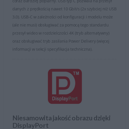
coraz bardziej poplarny. USB typ C pozwala na przesył
danych 12-bitowego przetwarzania wewnętrznego
danych z prędkością nawet 10 Gbit/s (2x szybciej niż USB
ułatwia rozróżnienie bardzo ciemnych obszarów.
3.0). USB-C w zależności od konfiguracji i modelu może
(ale nie musi) obsługiwać za pomocą tego standardu
Wysoka ergonomia pracy
przesył wideo w rozdzielczości 4K (tryb alternatywny)
Do sprawnej pracy potrzebny jest wygodny i wydajny
oraz obsługiwać tryb zasilania Power Delivery (więcej
wyświetlacz. Dzięki monitorm UltraSharp Użytkownicy
informacji w sekcji specyfikacja techniczna).
mogą zobaczyć więcej i wejść na wyższy poziom
profesjonalizmu.
Wśród funkcji zwiększających produktywność, które
oferują innowacyjne monitory firmy Dell jest wysoka
rozdzielczość, lepszy obszar pracy i duża użyteczność.
Monitory Dell UltraSharp pozwalają wyregulować
monitor dla maksymalnej wygody i optymalnej
Niesamowita jakość obrazu dzięki
wydajności. Funkcje takie jak tilt, pivot, swivel dają
DisplayPort