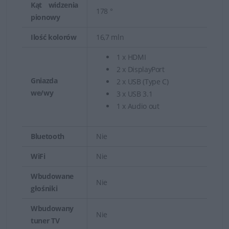
Kąt widzenia
178 °
pionowy
Ilość kolorów
16,7 mln
1 x HDMI
2 x DisplayPort
Gniazda
2 x USB (Type C)
we/wy
3 x USB 3.1
1 x Audio out
Bluetooth
Nie
WiFi
Nie
Wbudowane
Nie
głośniki
Wbudowany
Nie
tuner TV