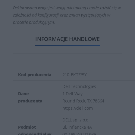
Deklarowana waga jest wagą minimalną i może różnić się w
zależności od konfiguracji oraz zmian występujących w
procesie produkcyjnym.
INFORMACJE HANDLOWE
Kod producenta
210-BKTZ/5Y
Dell Technologies
Dane
1 Dell Way
producenta
Round Rock, TX 78664
https://dell.com
DELL sp. z o.o
Podmiot
ul. Inflancka 4A
odpowiedzialny
00-189 Warszawa