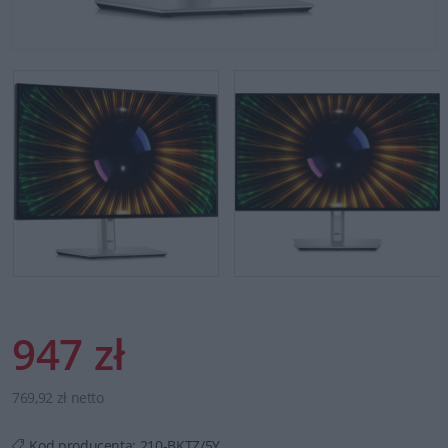
947 zł
769,92 zł netto
Kod producenta:
210-BKTZ/5Y