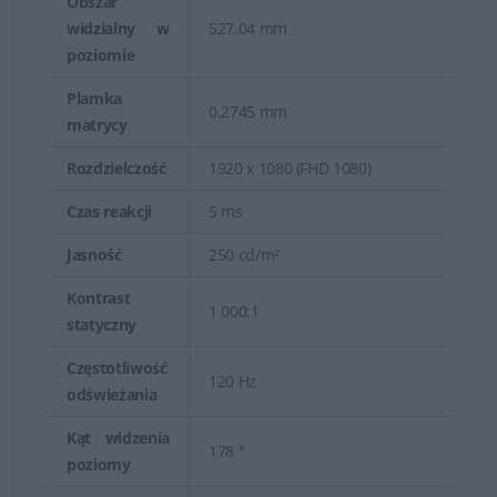
Obszar
widzialny w
527.04 mm
poziomie
Plamka
0.2745 mm
matrycy
Rozdzielczość
1920 x 1080 (FHD 1080)
Czas reakcji
5 ms
Jasność
250 cd/m²
Kontrast
1 000:1
statyczny
Częstotliwość
120 Hz
odświeżania
Kąt widzenia
178 °
poziomy