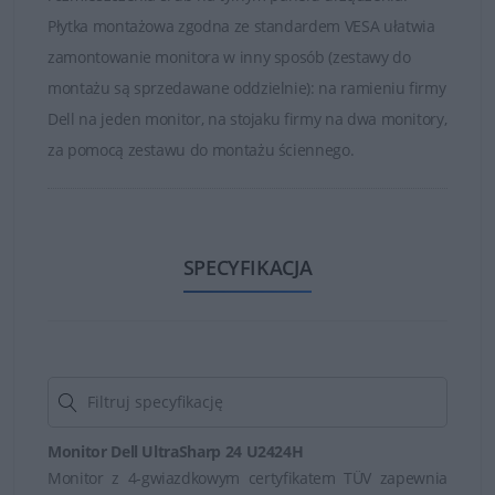
konstrukcja bezpieczna dla środowiska naturalnego.
Płytka montażowa zgodna ze standardem VESA ułatwia
Urządzenie pozbawione jest związków BFR/PVC (z
zamontowanie monitora w inny sposób (zestawy do
wyjątkiem kabli zewnętrznych), panel LED nie zawiera
montażu są sprzedawane oddzielnie): na ramieniu firmy
rtęci a szyba monitora nie zawiera arsenu. Co więcej,
Dell na jeden monitor, na stojaku firmy na dwa monitory,
monitory odznaczają się także stosunkowo niskim
za pomocą zestawu do montażu ściennego.
zużyciem energii.
Niektóre modele wyposażone są w inteligentne
energetycznie innowacyjne funkcje, takie jak PowerNap i
SPECYFIKACJA
dynamiczne ściemnianie.
Ponadto, większość monitorów Dell spełnia normy
certyfikacji w zakresie ochrony środowiska, takich jak
ENERGY STAR®, EPEAT i TCO.
Monitor Dell UltraSharp 24 U2424H
Monitor z 4-gwiazdkowym certyfikatem TÜV zapewnia