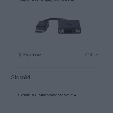
ł
Kup teraz
41 zł
Głośniki
Głośnik DELL Slim Soundbar SB521A ...