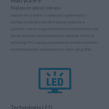
Matryca IPS
Najlepsze jakość obrazu
Matryce IPS to jedne z najlepszych typów matryc -
cechują się bardzo szerokimi kątami widzenia w
poziomie i pionie, mają równomierne podświetlenie oraz
lepszą wierność odwzorowywanych kolorów. Ekrany w
technologii IPS znajdują zastosowanie przede wszystkim
w profesjonalnych zastosowaniach takich jak grafika.
Monitory serii U to flagowy sprzęt maki Dell
przeznaczony dla profesjonalistów. Ofeta monitorów
serii U kierowana jest dla najbardziej wymagających
użytkowników, dla których liczą się przede wszystkim
proporcje matrycy, jak i wysoka jakość odwzorowania
Technologia LED
kolorów.