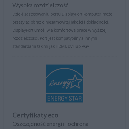
możliwość swobodnej i wszechstronnej regulacji
Wysoka rozdzielczość
położenia ekranu. Umożliwiają ustawienie ekranu do
Dzięki zastosowaniu portu DisplayPort komputer może
poziomu oczu; podnieść i przechylić ekran; lub zmienę
przesyłać obraz o niesamowitej jakości i dokładności.
kąta w celu lepszego przeglądania dokumentów i zdjęć
DisplayPort umożliwia komfortowa prace w wyższej
portretowych. Monitory Dell UltraSharp jednym słowem
rozdzielczości. Port jest kompatybilny z innymi
pozwalają na pełną regulację i dostosowanie.
standardami takimi jak HDMI, DVI lub VGA
Certyfikaty eco
Oszczędność energii i ochrona