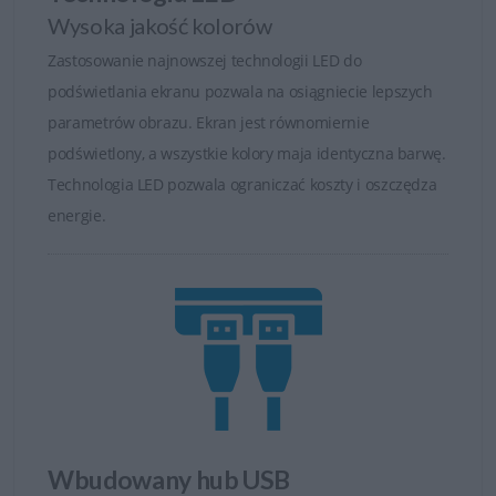
Wysoka jakość kolorów
Technologia zarezerwowana dla najlepszych
Zastosowanie najnowszej technologii LED do
Zaawansowana technologia Dell dostarcza szereg
podświetlania ekranu pozwala na osiągniecie lepszych
rozwiązań, z których mogą korzystać kreatywni
parametrów obrazu. Ekran jest równomiernie
profesjonaliści potrzebujący do wykonywania swoich
podświetlony, a wszystkie kolory maja identyczna barwę.
prac najlepszych monitorów. Z monitorów Dell serii U
Technologia LED pozwala ograniczać koszty i oszczędza
korzystają graficy, architekci, a nawet gracze. Doskonale
energie.
sprawdzają się przy pracy w programach graficznych
lub przy analizie danych.
Realistyczne odwzorowanie kolorów
Technologia PremierColor zastosowana w monitorze Dell
UltraSharp zapewnia żywe, realistyczne kolory. Oznacza
to pełną gotowość do pracy od razu po instalacji. Jest to
pierwszy monitor firmy Dell z fabryczną kalibracją
Wbudowany hub USB
kolorów, która zapewnia dokładność, jednolitość i