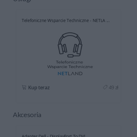
Telefoniczne Wsparcie Techniczne - NETLA ...
ł
Kup teraz
49 zł
Akcesoria
Adapter Dell - DisplayPort To DVI ...