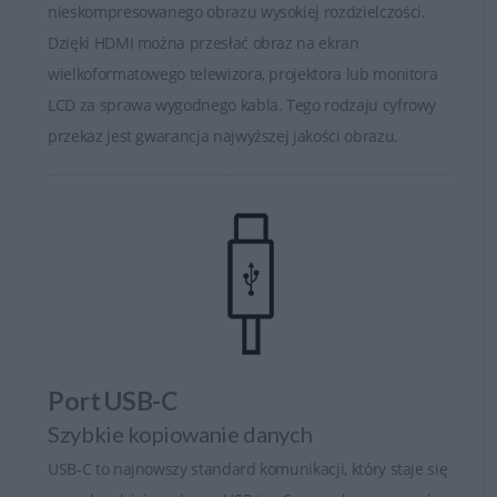
nieskompresowanego obrazu wysokiej rozdzielczości.
Dzięki HDMI można przesłać obraz na ekran
wielkoformatowego telewizora, projektora lub monitora
LCD za sprawa wygodnego kabla. Tego rodzaju cyfrowy
przekaz jest gwarancja najwyższej jakości obrazu.
Zaawansowana regulacja kolorów
Sterowanie kolorem w sześciu płaszczyznach w trybie
niestandardowym jest przeznaczone dla
zaawansowanych użytkowników, którzy doceniają
możliwość dostosowania nasycenia, odcienia
Port USB-C
wzmocnienia i przesunięcia kolorów.
Szybkie kopiowanie danych
Duża przestrzeń kolorów umożliwia wyświetlanie
USB-C to najnowszy standard komunikacji, który staje się
zadziwiającego zakresu barw. Wysoka dokładność