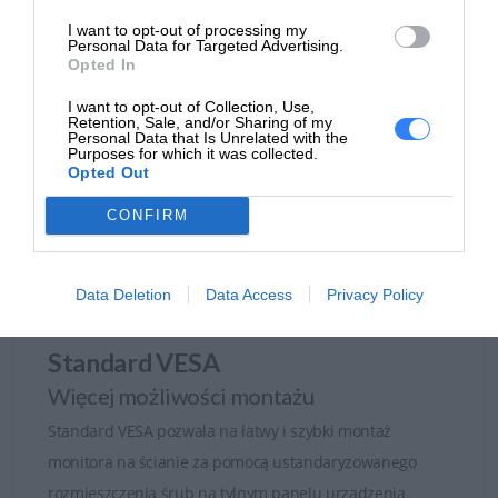
Oferowany monitor jest zgodny z norma TCO, norma
I want to opt-out of processing my
przyznawana dla elektronicznych urządzeń, oceniająca
Personal Data for Targeted Advertising.
Opted In
zgodność produktów pod względem ergonomii,
energooszczędności i ekologii.
I want to opt-out of Collection, Use,
Retention, Sale, and/or Sharing of my
Personal Data that Is Unrelated with the
Purposes for which it was collected.
Opted Out
CONFIRM
Data Deletion
Data Access
Privacy Policy
Standard VESA
Więcej możliwości montażu
Odpowiedzialność za środowisko
Standard VESA pozwala na łatwy i szybki montaż
monitora na ścianie za pomocą ustandaryzowanego
arto podkreślić fakt, że monitory UltraSharp to
rozmieszczenia śrub na tylnym panelu urządzenia.