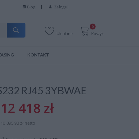
Blog
Zaloguj
0
Ulubione
Koszyk
EASING
KONTAKT
RS232 RJ45 3YBWAE
12 418 zł
10 095,93 zł netto