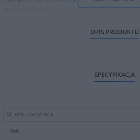
materiałów sprawia, że prezentacje nabierają bardziej profesjo
wrażenie na odbiorcach.
OPIS PRODUKTU
SPECYFIKACJA
Opis