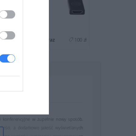
1 zł
Kup teraz
100 zł
Kup teraz
le konferencyjne w zupełnie nowy sposób.
łości, a dodatkowo jakość wyświetlanych