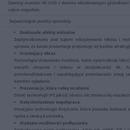
Świetny monitor 4K UHD z dwoma wbudowanymi głośnikami um
całym zespołem.
Najważniejsze punkty sprzedaży
Doskonałe efekty wizualne
Zoptymalizowany pod kątem odczytywania tekstu i wyś
sprawia, że każda prezentacja prezentuje się bardzo atrakcyj
Urzekający obraz
Technologia skalowania monitora, która optymalizuje tekst
ostrych obrazów i tekstu w rozdzielczości 4K. F
przeciwodblaskowe i zapobiegające powstawaniu smug zap
komfort oglądania.
Prezentacje, które robią wrażenie
Dzięki technologii IPS jakość obrazu nie zmienia się niezależ
Natychmiastowa współpraca
Intuicyjna technologia dotykowa, która pozwala dodawać a
rysika z cienką końcówką.
Wydajne możliwości podłączania
Rozbudowane opcje podłączania, takie jak HDMI, DP i US