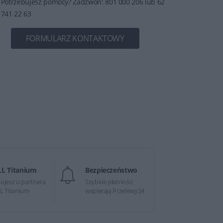
Potrzebujesz pomocy? Zadzwoń: 801 000 206 lub 62
741 22 63
FORMULARZ KONTAKTOWY
LL Titanium
Bezpieczeństwo
ujesz u partnera
Szybkie płatności
L Titanium
wspierają Przelewy24