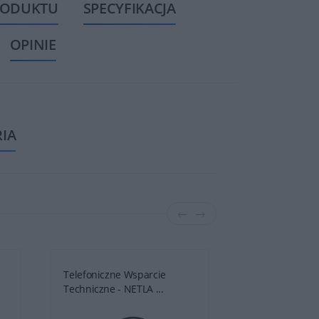
RODUKTU
SPECYFIKACJA
OPINIE
RIA
Telefoniczne Wsparcie
Telefoniczne 
Techniczne - NETLA ...
Techniczne - N