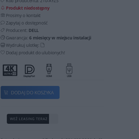
Kod producenta:
210-AYZS
Produkt niedostępny
Prosimy o kontakt
Zapytaj o dostępność
Producent:
DELL
Gwarancja:
6 miesięcy w miejscu instalacji
Wydrukuj ulotkę:
Dodaj produkt do ulubionych!
DODAJ DO KOSZYKA
WEŹ LEASING TERAZ