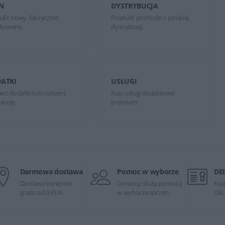
N
DYSTRYBUCJA
ukt nowy, fabrycznie
Produkt pochodzi z polskiej
kowany.
dystrybucji.
ATKI
USŁUGI
erz dodatki lub rozszerz
Kup usługi dodatkowe
ancję.
premium.
Darmowa dostawa
Pomoc w wyborze
DE
Dostawa kurierem
Doradcy służą pomocą
Kup
gratis od 0 PLN
w wyborze sprzętu
DEL