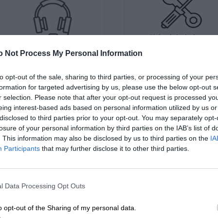
o Not Process My Personal Information
Kup teraz
6
to opt-out of the sale, sharing to third parties, or processing of your per
Kup teraz
49 zł
formation for targeted advertising by us, please use the below opt-out s
r selection. Please note that after your opt-out request is processed y
eing interest-based ads based on personal information utilized by us or
disclosed to third parties prior to your opt-out. You may separately opt-
kcesoria
losure of your personal information by third parties on the IAB’s list of
. This information may also be disclosed by us to third parties on the
IA
Participants
that may further disclose it to other third parties.
Adapter Dell - DisplayPort To
Adapter Dell HDMI To VGA .
DVI ...
l Data Processing Opt Outs
o opt-out of the Sharing of my personal data.