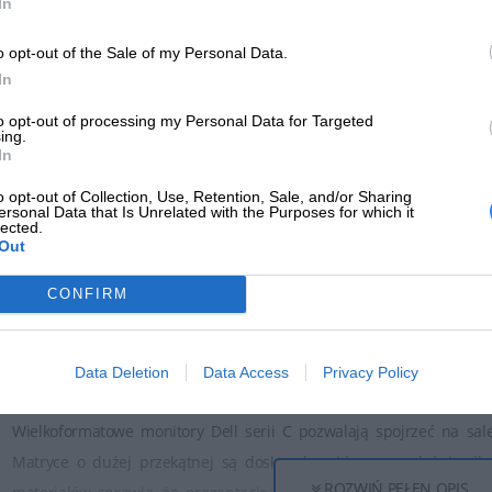
In
o opt-out of the Sale of my Personal Data.
In
Kup teraz
7
to opt-out of processing my Personal Data for Targeted
ing.
Kup teraz
41 zł
In
o opt-out of Collection, Use, Retention, Sale, and/or Sharing
ersonal Data that Is Unrelated with the Purposes for which it
lected.
Out
CONFIRM
OPIS SERII
Data Deletion
Data Access
Privacy Policy
Wielkoformatowe monitory Dell serii C pozwalają spojrzeć na sa
Matryce o dużej przekątnej są doskonale widoczne z dużej odleg
ROZWIŃ PEŁEN OPIS