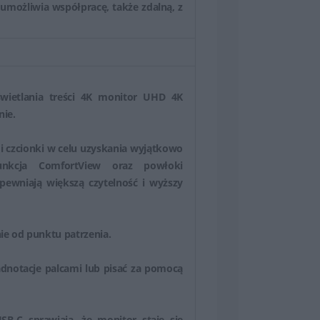
ożliwia współpracę, także zdalną, z
wietlania treści 4K monitor UHD 4K
nie.
 i czcionki w celu uzyskania wyjątkowo
unkcja ComfortView oraz powłoki
ewniają większą czytelność i wyższy
nie od punktu patrzenia.
dnotacje palcami lub pisać za pomocą
B-C sprawiają, że monitor staje się