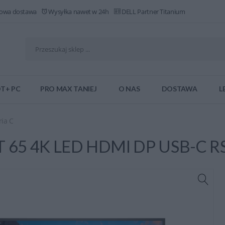
owa dostawa
Wysyłka nawet w 24h
DELL Partner Titanium
T+ PC
PRO MAX TANIEJ
O NAS
DOSTAWA
L
ria C
T 65 4K LED HDMI DP USB-C 