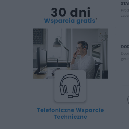
STA
Prod
zapa
DOD
Dobi
gwar