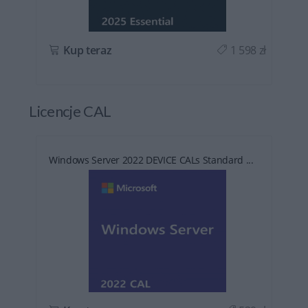
ł
Kup teraz
1 598 zł
Licencje CAL
Windows Server 2022 DEVICE CALs Standard ...