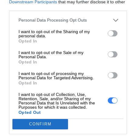
Downstream Participants
that may further disclose it to other
energią oraz innym innowacyjnym rozwiązaniom.
masowej
third parties.
Napęd optyczny
Personal Data Processing Opt Outs
Znakomita wydajność operacyjna
Typ
Bez napędu optycznego
I want to opt-out of the Sharing of my
personal data.
Nowoczesne mechanizmy zaawansowanej
Opted In
Monitor
niezawodności, dostępności i serwisowania (RAS)
I want to opt-out of the Sale of my
Typ monitora
Brak
wdrożone w ramach infrastruktury serwera Dell
Personal Data.
Opted In
PowerEdge gwarantują maksymalny czas pracy bez
Sterownik grafiki
przestojów oraz niezawodną konserwację.
I want to opt-out of processing my
Procesor
Personal Data for Targeted Advertising.
Matrox G200eW
Opted In
graficzny
Uniwersalna pamięć masowa
I want to opt-out of Collection, Use,
Pamięć video
16 MB
Retention, Sale, and/or Sharing of my
Personal Data that Is Unrelated with the
Purposes for which it was collected.
Maksymalnie wykorzystaj pojemność szafy serwerowej
Interfejsy wideo
VGA
Opted Out
dzięki funkcjom wewnętrznej pamięci masowej
Praca w sieci
CONFIRM
umożliwiającym wiele różnych konfiguracji.
Typ interfejsu
LAN-on-motherboard (LOM)