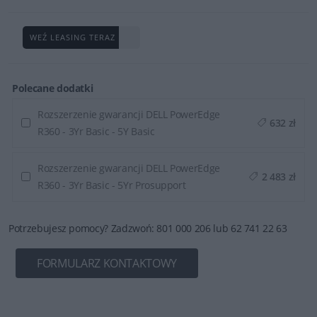
WEŹ LEASING TERAZ
Polecane dodatki
Rozszerzenie gwarancji DELL PowerEdge
632 zł
R360 - 3Yr Basic - 5Y Basic
Rozszerzenie gwarancji DELL PowerEdge
2 483 zł
R360 - 3Yr Basic - 5Yr Prosupport
Potrzebujesz pomocy? Zadzwoń: 801 000 206 lub 62 741 22 63
FORMULARZ KONTAKTOWY