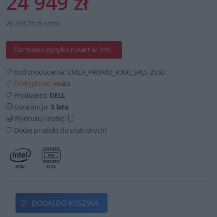
24 949 zł
20 283,74 zł netto
Darmowa wysyłka nawet w 24h.
Kod producenta:
EMEA_PROMO_R360_SPL5-2SSD
Dostępność:
mała
Producent:
DELL
Gwarancja:
3 lata
Wydrukuj ulotkę:
Dodaj produkt do ulubionych!
DODAJ DO KOSZYKA