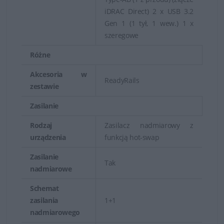
firmowej, plików produkcyjnych w różnych
iDRAC Direct) 2 x USB 3.2
branżach.
Gen 1 (1 tył, 1 wew.) 1 x
szeregowe
Serwer Dell PowerEdge R750
- najlepszy i
najbardziej wydajny model z całej gamy serwerów
Różne
Dell PowerEdge.
Akcesoria w
ReadyRails
zestawie
Zasilanie
Rodzaj
Zasilacz nadmiarowy z
urządzenia
funkcją hot-swap
Zasilanie
Tak
nadmiarowe
Schemat
zasilania
1+1
nadmiarowego