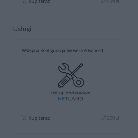
ł
Kup teraz
539 zł
Usługi
Wstępna Konfiguracja Serwera Advanced ...
ł
Kup teraz
299 zł