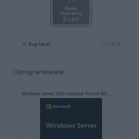
ł
Kup teraz
632 zł
Oprogramowanie
Windows Server 2025 Essential 10 Core RO ...