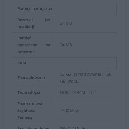
Serwery Dell PowerEdge dedykowane do szafy rack
Pamięć podręczna
pozwalają bezkompromisowo zmaksymalizować moc
Rozmiar po
24 MB
obliczeniową w środowiskach o ograniczonej ilości
Instalacji
miejsca.
Pamięć
podręczna na
24 MB
Zrównoważona wydajność
procesor
RAM
32 GB (zainstalowane) / 128
Zainstalowana
GB (maks.)
Technologia
DDR5 SDRAM - ECC
Znamionowa
Szybkość
4800 MT/s
Pamięci
Rodzaj obudowy
DIMM 288-pin