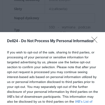
Sloty
4 (całkowita)
Napęd dyskowy
SSD - wymiana podczas
Typ
pracy - 2.5"
Zrównoważona wydajność, pamięć oraz funkcje we/wy
Dell24 -
Do Not Process My Personal Information
Pojemność
2 x 480 GB
niewielkiego, dwuprocesorowego serwera Dell
PowerEdge ogólnego przeznaczenia o wielkości 1U
Typ interfejsu
SATA 6Gb/s
If you wish to opt-out of the sale, sharing to third parties, or
umożliwiają zintegrowanie i uproszczenie zarządzania
processing of your personal or sensitive information for
1 DWPD, Read Intensive,
targeted advertising by us, please use the below opt-out
Cechy
wirtualizacją, cyklem eksploatacji oraz danymi.
emulacja 512 (512e)
section to confirm your selection. Please note that after your
opt-out request is processed you may continue seeing
Kontroler pamięci masowej
Wydajne zarządzanie systemami
interest-based ads based on personal information utilized by
us or personal information disclosed to third parties prior to
Typ
1
your opt-out. You may separately opt-out of the further
Zarządzanie cyklem eksploatacji jest łatwe dzięki
disclosure of your personal information by third parties on the
Nazwa
inteligentnej, opartej na sprzęcie funkcji administracji
IAB’s list of downstream participants. This information may
kontrolera
PERC H755 Front
also be disclosed by us to third parties on the
IAB’s List of
systemami, wszechstronnemu narzędziu do zarządzania
pamięci