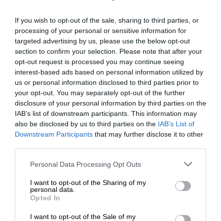
wdrożone w ramach infrastruktury serwera Dell
Panel tylny
1 x USB 2.0, 1 x USB 3.0
If you wish to opt-out of the sale, sharing to third parties, or
PowerEdge gwarantują maksymalny czas pracy bez
processing of your personal or sensitive information for
Rozbudowa
przestojów oraz niezawodną konserwację.
targeted advertising by us, please use the below opt-out
section to confirm your selection. Please note that after your
PCIe / Riser
6 x8 FH + 2 x8 LP
opt-out request is processed you may continue seeing
Uniwersalna pamięć masowa
Szyny
ReadyRails (ruchome)
interest-based ads based on personal information utilized by
us or personal information disclosed to third parties prior to
Ramka
Standard Bezel
Maksymalnie wykorzystaj pojemność szafy serwerowej
your opt-out. You may separately opt-out of the further
disclosure of your personal information by third parties on the
dzięki funkcjom wewnętrznej pamięci masowej
Zasilanie
IAB’s list of downstream participants. This information may
umożliwiającym wiele różnych konfiguracji.
also be disclosed by us to third parties on the
IAB’s List of
Zasilacze
2 x 700 W
Downstream Participants
that may further disclose it to other
Przykładowe modele
third parties.
Typ
Hot-Plug
serwerów Rack:
Personal Data Processing Opt Outs
Wymiary
Serwer Dell PowerEdge R250
- wydajny, niewielki
I want to opt-out of the Sharing of my
Szerokość
43.4 cm
personal data.
serwer do montażu w szafie serwerowej na
Opted In
Głębokość
73.63 cm
potrzeby obsługi ogólnych i specjalistycznych
I want to opt-out of the Sale of my