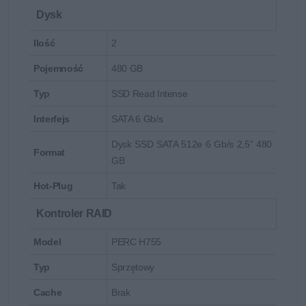
Dysk
Ilość
2
Pojemność
480 GB
Typ
SSD Read Intense
Interfejs
SATA 6 Gb/s
Dysk SSD SATA 512e 6 Gb/s 2,5” 480
Format
GB
Hot-Plug
Tak
Kontroler RAID
Model
PERC H755
Typ
Sprzętowy
Cache
Brak
Zrównoważona wydajność, pamięć oraz funkcje we/wy