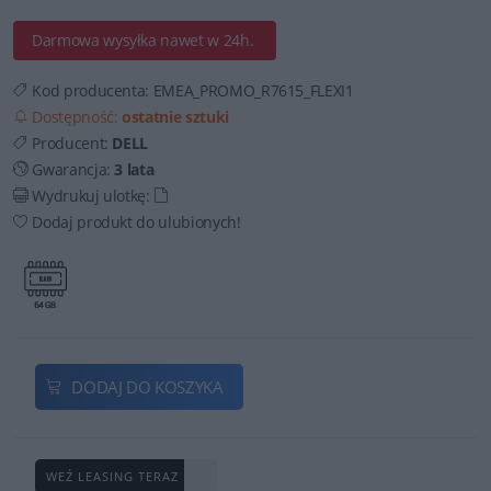
Darmowa wysyłka nawet w 24h.
Kod producenta:
EMEA_PROMO_R7615_FLEXI1
Dostępność:
ostatnie sztuki
Producent:
DELL
Gwarancja:
3 lata
Wydrukuj ulotkę:
Dodaj produkt do ulubionych!
DODAJ DO KOSZYKA
WEŹ LEASING TERAZ