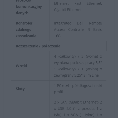
Protokół
firmowej, plików produkcyjnych w różnych
Ethernet, Fast Ethernet,
komunkacyjny
branżach.
Gigabit Ethernet
danych
Serwer Dell PowerEdge R750
- najlepszy i
Kontroler
Integrated Dell Remote
najbardziej wydajny model z całej gamy serwerów
zdalnego
Access Controller 9 Basic
Dell PowerEdge.
zarzadzania
16G
Rozszerzenie / połączenie
4 (całkowity) / 3 (wolna) x
wymiana podczas pracy 3,5"
Wnęki
1 (całkowity) / 1 (wolna) x
zewnętrzny 5,25" Slim Line
1 PCIe x4 - pół długości, niski
Sloty
profil
2 x LAN (Gigabit Ethernet) 2
x USB 2.0 (1 z przodu, 1 z
tyłu) 1 x VGA (1 tylne) 1 x