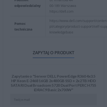
odpowiedzialny
00-189 Warszawa
https://dell.com
https://www.dell.com/support/content
Pomoc
pl/category/product-support/self-sup
techniczna
knowledgebase
ZAPYTAJ O PRODUKT
Zapytanie o "Serwer DELL PowerEdge R360 4x3.5
HP Xeon E-2468 16GB 2x480GB SSD + 2x2TB HDD
SATA RI Dual Broadcom 5720 Dual Port PERC H755
iDRAC9 Basic 2x700W"