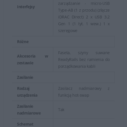
zarządzanie - micro-USB
Interfejsy
Type-AB (1 z przodu) (złącze
iDRAC Direct) 2 x USB 3.2
Gen 1 (1 tył, 1 wew.) 1 x
szeregowe
Różne
Faseta, szyny suwane
Akcesoria w
ReadyRails bez ramienia do
zestawie
porządkowania kabli
Zasilanie
Rodzaj
Zasilacz nadmiarowy z
urządzenia
funkcją hot-swap
Zasilanie
Tak
nadmiarowe
Schemat