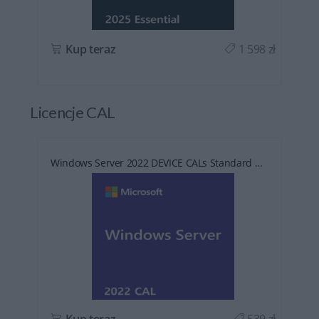
ł
Kup teraz
1 598 zł
Licencje CAL
Windows Server 2022 DEVICE CALs Standard ...
ł
Kup teraz
539 zł