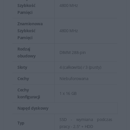
Szybkość
4800 MHz
Pamięci
Znamionowa
Szybkość
4800 MHz
Pamięci
Zrównoważona wydajność, pamięć oraz funkcje we/wy
Rodzaj
DIMM 288-pin
niewielkiego, dwuprocesorowego serwera Dell
obudowy
PowerEdge ogólnego przeznaczenia o wielkości 1U
Sloty
4 (całkowita) / 3 (pusty)
umożliwiają zintegrowanie i uproszczenie zarządzania
wirtualizacją, cyklem eksploatacji oraz danymi.
Cechy
Niebuforowana
Cechy
1 x 16 GB
Wydajne zarządzanie systemami
konfiguracji
Napęd dyskowy
Zarządzanie cyklem eksploatacji jest łatwe dzięki
inteligentnej, opartej na sprzęcie funkcji administracji
SSD - wymiana podczas
Typ
systemami, wszechstronnemu narzędziu do zarządzania
pracy - 2.5" + HDD