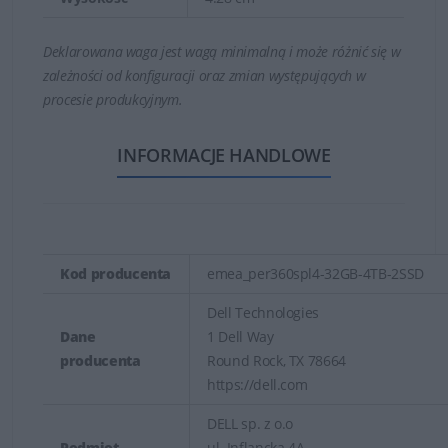
Deklarowana waga jest wagą minimalną i może różnić się w
zależności od konfiguracji oraz zmian występujących w
procesie produkcyjnym.
INFORMACJE HANDLOWE
Kod producenta
emea_per360spl4-32GB-4TB-2SSD
Dell Technologies
Dane
1 Dell Way
producenta
Round Rock, TX 78664
https://dell.com
DELL sp. z o.o
Podmiot
ul. Inflancka 4A