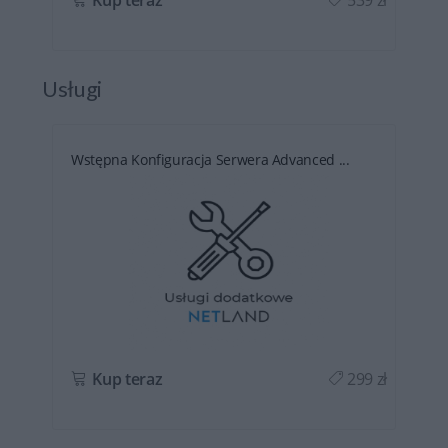
Usługi
Wstępna Konfiguracja Serwera Advanced ...
ł
Kup teraz
299 zł