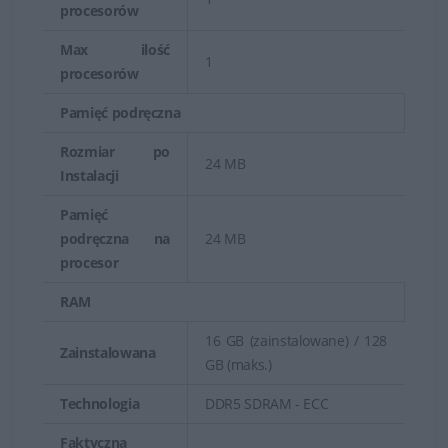
procesorów
Serwery Dell PowerEdge dedykowane do szafy rack
Max ilość
pozwalają bezkompromisowo zmaksymalizować moc
1
procesorów
obliczeniową w środowiskach o ograniczonej ilości
miejsca.
Pamięć podręczna
Rozmiar po
Zrównoważona wydajność
24 MB
Instalacji
Pamięć
podręczna na
24 MB
procesor
RAM
16 GB (zainstalowane) / 128
Zainstalowana
GB (maks.)
Technologia
DDR5 SDRAM - ECC
Faktyczna