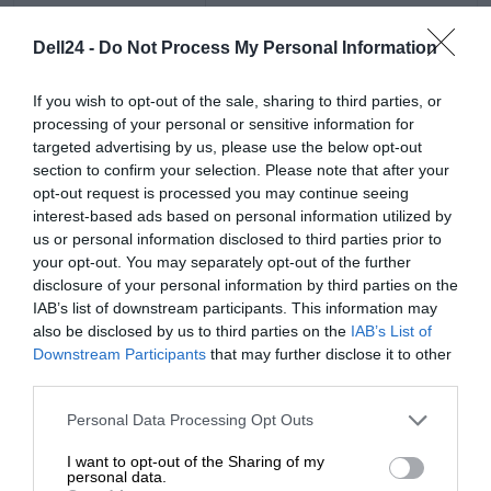
energią oraz innym innowacyjnym rozwiązaniom.
Pojemność
2 x 480 GB + 2 x 2TB HDD
Dell24 -
Do Not Process My Personal Information
Typ interfejsu
SATA 6Gb/s
Znakomita wydajność operacyjna
If you wish to opt-out of the sale, sharing to third parties, or
1 DWPD, Read Intensive,
processing of your personal or sensitive information for
Cechy
Nowoczesne mechanizmy zaawansowanej
format zaawansowany 512
targeted advertising by us, please use the below opt-out
niezawodności, dostępności i serwisowania (RAS)
section to confirm your selection. Please note that after your
Kontroler pamięci masowej
opt-out request is processed you may continue seeing
wdrożone w ramach infrastruktury serwera Dell
interest-based ads based on personal information utilized by
Typ
1
PowerEdge gwarantują maksymalny czas pracy bez
us or personal information disclosed to third parties prior to
przestojów oraz niezawodną konserwację.
your opt-out. You may separately opt-out of the further
Nazwa
disclosure of your personal information by third parties on the
kontrolera
PERC H755 Front
IAB’s list of downstream participants. This information may
pamięci
Uniwersalna pamięć masowa
also be disclosed by us to third parties on the
IAB’s List of
masowej
Downstream Participants
that may further disclose it to other
third parties.
Maksymalnie wykorzystaj pojemność szafy serwerowej
Napęd optyczny
dzięki funkcjom wewnętrznej pamięci masowej
Personal Data Processing Opt Outs
Typ
Bez napędu optycznego
umożliwiającym wiele różnych konfiguracji.
I want to opt-out of the Sharing of my
Monitor
personal data.