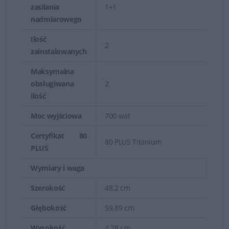
zasilania
1+1
nadmiarowego
Ilość
2
zainstalowanych
Maksymalna
obsługiwana
2
ilość
Moc wyjściowa
700 wat
Certyfikat 80
80 PLUS Titanium
PLUS
Wymiary i waga
Szerokość
48.2 cm
Głębokość
59.89 cm
Wysokość
4.28 cm