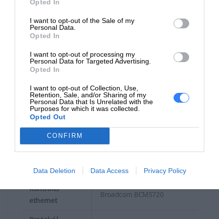
Opted In
Przykładowe modele
Typ monitora
Brak
serwerów Rack:
I want to opt-out of the Sale of my
Personal Data.
Sterownik grafiki
Opted In
Serwer Dell PowerEdge R250
- wydajny, niewielki
Procesor
serwer do montażu w szafie serwerowej na
I want to opt-out of processing my
Matrox G200eW
Personal Data for Targeted Advertising.
graficzny
potrzeby obsługi ogólnych i specjalistycznych
Opted In
obciążeń.
Pamięć video
16 MB
I want to opt-out of Collection, Use,
Retention, Sale, and/or Sharing of my
Interfejsy wideo
VGA
Personal Data that Is Unrelated with the
Serwer Dell PowerEdge R350
- wydajny,
Purposes for which it was collected.
uniwersalny serwer klasy podstawowej do
Opted Out
Praca w sieci
montażu w szafie serwerowej z lepszymi opcjami
CONFIRM
Typ interfejsu
pamięci masowej.
LAN-on-motherboard (LOM)
(szyny)
Serwer Dell PowerEdge R550
-zaprojektowany z
Porty Ethernet
2 x Gigabit Ethernet
Data Deletion
Data Access
Privacy Policy
myślą o jak największej wszechstronności. Serwer
Kontroler
świetnie sprawdza się do obsługi nowoczesnego
Broadcom BCM5720
ethernet
centrum danych, wirtualizacji, obsługi poczty