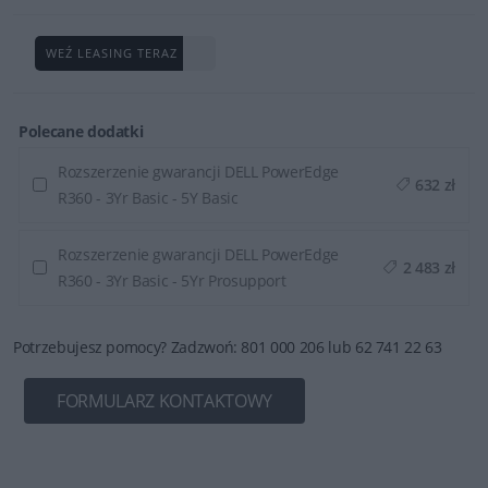
WEŹ LEASING TERAZ
Polecane dodatki
Rozszerzenie gwarancji DELL PowerEdge
632 zł
R360 - 3Yr Basic - 5Y Basic
Rozszerzenie gwarancji DELL PowerEdge
2 483 zł
R360 - 3Yr Basic - 5Yr Prosupport
Potrzebujesz pomocy? Zadzwoń: 801 000 206 lub 62 741 22 63
FORMULARZ KONTAKTOWY