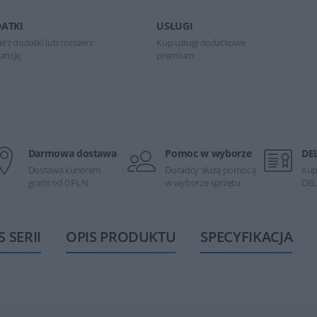
ATKI
USŁUGI
erz dodatki lub rozszerz
Kup usługi dodatkowe
ancję.
premium.
Darmowa dostawa
Pomoc w wyborze
DE
Dostawa kurierem
Doradcy służą pomocą
Kup
gratis od 0 PLN
w wyborze sprzętu
DEL
S SERII
OPIS PRODUKTU
SPECYFIKACJA