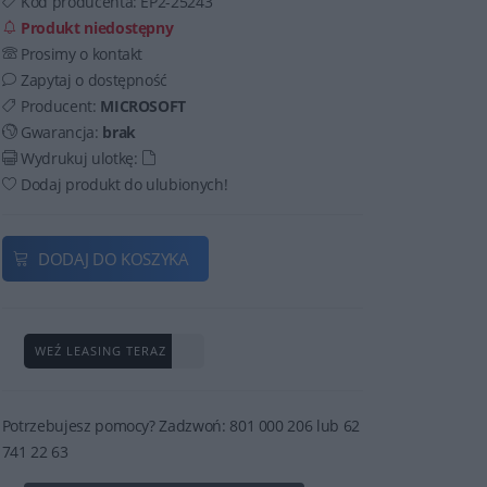
Kod producenta:
EP2-25243
Produkt niedostępny
Prosimy o kontakt
Zapytaj o dostępność
Producent:
MICROSOFT
Gwarancja:
brak
Wydrukuj ulotkę:
Dodaj produkt do ulubionych!
DODAJ DO KOSZYKA
WEŹ LEASING TERAZ
Potrzebujesz pomocy? Zadzwoń: 801 000 206 lub 62
741 22 63