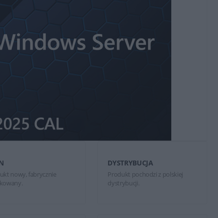
N
DYSTRYBUCJA
ukt nowy, fabrycznie
Produkt pochodzi z polskiej
kowany.
dystrybucji.