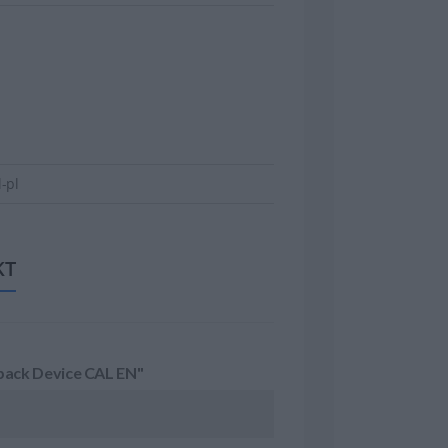
-pl
KT
pack Device CAL EN"