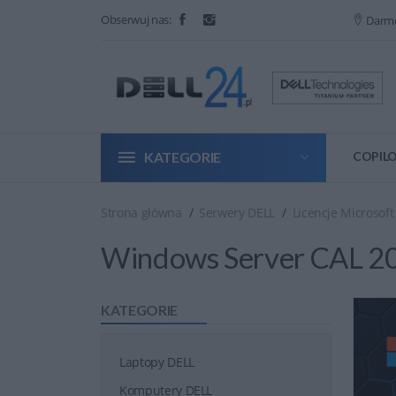
Obserwuj nas:
Darm
KATEGORIE
COPILO
Strona główna
Serwery DELL
Licencje Microsoft
Windows Server CAL 20
KATEGORIE
Laptopy DELL
Komputery DELL