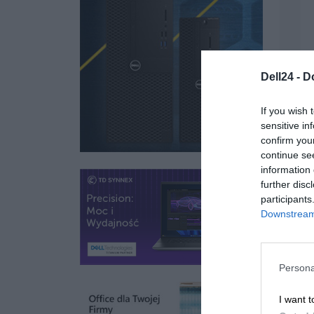
Dell24 -
D
If you wish 
sensitive in
confirm you
continue se
information 
further disc
participants
Downstream 
Persona
I want t