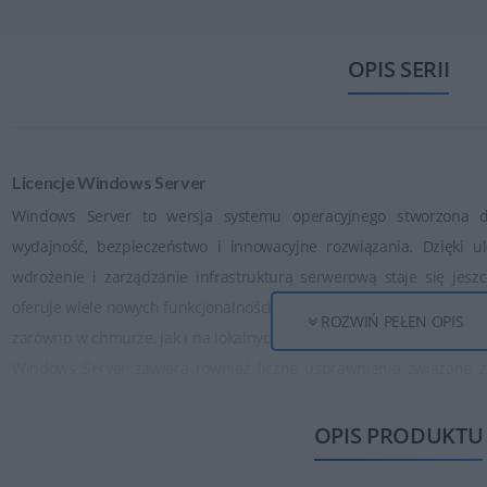
OPIS SERII
Licencje Windows Server
Windows Server to wersja systemu operacyjnego stworzona dl
wydajność, bezpieczeństwo i innowacyjne rozwiązania. Dzięki 
wdrożenie i zarządzanie infrastrukturą serwerową staje się jesz
oferuje wiele nowych funkcjonalności, takich jak zintegrowane wsp
ROZWIŃ PEŁEN OPIS
zarówno w chmurze, jak i na lokalnych serwerach, oraz ulepszony 
Windows Server zawiera również liczne usprawnienia związane 
atakami zero-day, zarządzanie zabezpieczeniami w oparciu o SIE
danych. System jest również łatwy do wdrożenia i skalowania, d
OPIS PRODUKTU
małych, jak i dużych organizacjach. Wprowadzenie Windows Server to