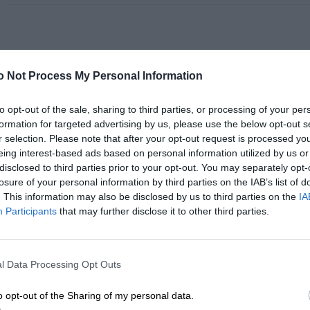
zwiększenie wydajności i efektywności infrastruktury IT w firmie.
Obecnie dostępne są trzy główne edycje systemu Windows Server: Sta
SPECYFIKACJA
Edycja Standard
- przeznaczona dla średniej wielkości pr
o Not Process My Personal Information
funkcjonalności, takie jak wirtualizacja, zdalny dostęp, sieć i bezpiec
to opt-out of the sale, sharing to third parties, or processing of your per
Edycja Datacenter
- przeznaczona jest dla dużych przedsiębiorstw, 
formation for targeted advertising by us, please use the below opt-out s
maszyn i zapewniając skalowalność oraz wydajność na najwyższym 
r selection. Please note that after your opt-out request is processed y
eing interest-based ads based on personal information utilized by us or
Edycja Essentials
- przeznaczona dla małych firm z ograniczon
disclosed to third parties prior to your opt-out. You may separately opt-
obsłudze platformę serwerową, w której skład wchodzi podstawow
losure of your personal information by third parties on the IAB’s list of
Opis produktu
. This information may also be disclosed by us to third parties on the
IA
plików i drukarek, a także zdalny dostęp.
Participants
that may further disclose it to other third parties.
Microsoft Windows Server 2025 Standard oferuje solidną 
potrzebach rozwijających się firm. Kompleksowy zestaw funkc
Dodatkowo, istnieją także specjalne edycje systemu Windows Server,
zadania związane z zarządzaniem. Ta licencja na opro
Server oraz Windows Server IoT (Internet of Things), które oferują
optymalizację operacji przy jednoczesnym zachowaniu elastycz
l Data Processing Opt Outs
do potrzeb danego zastosowania lub branży.
2025 Standard Edition umożliwia wydajne zarządzanie zas
o opt-out of the Sharing of my personal data.
wirtualnymi, zapewniając niezawodną podstawę dla różnych 
Licencje dostępowe Microsoft CAL