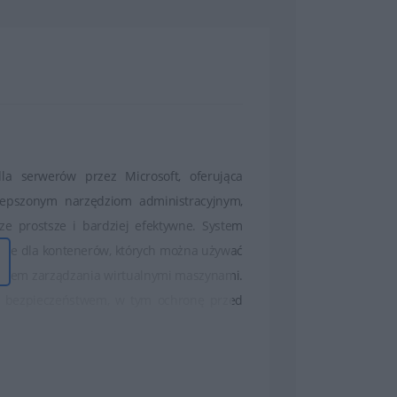
a serwerów przez Microsoft, oferująca
ulepszonym narzędziom administracyjnym,
cze prostsze i bardziej efektywne. System
arcie dla kontenerów, których można używać
system zarządzania wirtualnymi maszynami.
z bezpieczeństwem, w tym ochronę przed
M oraz zintegrowane funkcje szyfrowania
zięki czemu może być stosowany zarówno w
 inwestycja w przyszłość, która pozwoli na