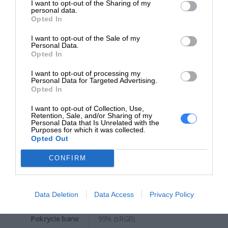
ekran
I want to opt-out of the Sharing of my
personal data.
Opted In
Typ matrycy
IPS
I want to opt-out of the Sale of my
Typ ekranu
Niedotykowy
Personal Data.
Opted In
Powłoka
Anti-Glare
I want to opt-out of processing my
Personal Data for Targeted Advertising.
Rozdzielczość
FullHD
Opted In
Rozdzielczość
1920 x 1080 px
I want to opt-out of Collection, Use,
w px
Retention, Sale, and/or Sharing of my
Personal Data that Is Unrelated with the
Purposes for which it was collected.
Format
16:9
Opted Out
Odświeżanie
100 Hz
CONFIRM
Liczba
wyświetlanych
16.7 mln
Data Deletion
Data Access
Privacy Policy
kolorów
Pokrycie barw
99% (sRGB)