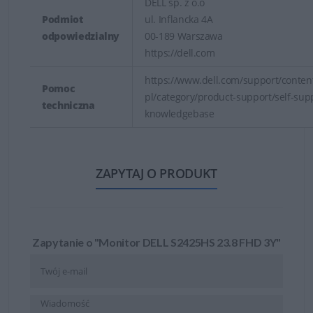
DELL sp. z o.o
Podmiot
ul. Inflancka 4A
odpowiedzialny
00-189 Warszawa
https://dell.com
https://www.dell.com/support/content
Pomoc
pl/category/product-support/self-sup
techniczna
knowledgebase
ZAPYTAJ O PRODUKT
Zapytanie o "Monitor DELL S2425HS 23.8 FHD 3Y"