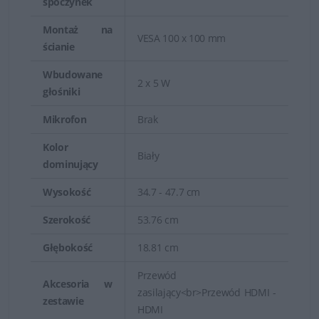
spoczynek
Montaż na
VESA 100 x 100 mm
ścianie
Wbudowane
2 x 5 W
głośniki
Mikrofon
Brak
Kolor
Biały
dominujący
Wysokość
34.7 - 47.7 cm
Szerokość
53.76 cm
Głębokość
18.81 cm
Przewód
Akcesoria w
zasilający<br>Przewód HDMI -
zestawie
HDMI