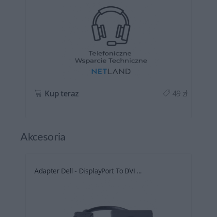
ł
Kup teraz
49 zł
Akcesoria
Adapter Dell - DisplayPort To DVI ...