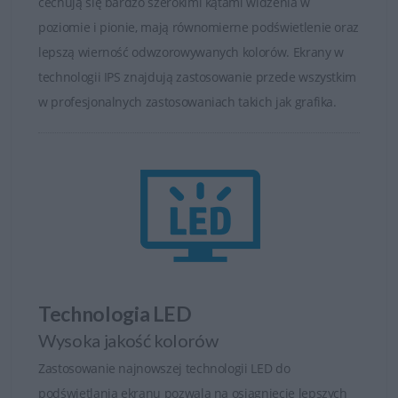
cechują się bardzo szerokimi kątami widzenia w
monitora DELL S dobrą i przyszłościową inwestycję.
poziomie i pionie, mają równomierne podświetlenie oraz
Wygodna praca
lepszą wierność odwzorowywanych kolorów. Ekrany w
technologii IPS znajdują zastosowanie przede wszystkim
Praca z samym monitorem jest bardzo prosta i wygodna.
w profesjonalnych zastosowaniach takich jak grafika.
Monitory serii S posiadają łatwy dostęp do opcji
zasilania, jasności, kontrastu i dostosowywanych trybów
konfiguracji fabrycznej.
Wszechstronna
regulacja
Cechą wspólną
dla wszystkich
Technologia LED
monitorów Dell
S jest podstawa
Wysoka jakość kolorów
o dość dużych
Zastosowanie najnowszej technologii LED do
możliwościach
podświetlania ekranu pozwala na osiągniecie lepszych