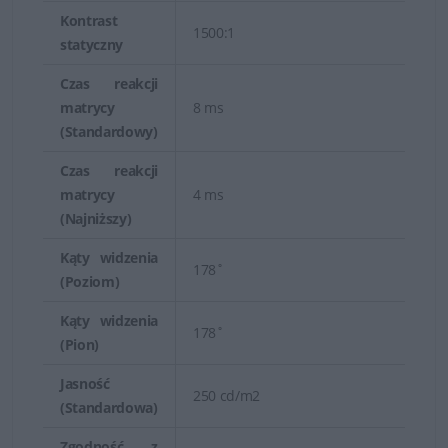
Kontrast
1500:1
statyczny
Czas reakcji
matrycy
8 ms
(Standardowy)
Czas reakcji
matrycy
4 ms
(Najniższy)
Kąty widzenia
178˚
(Poziom)
Kąty widzenia
178˚
(Pion)
Jasność
250 cd/m2
(Standardowa)
Zgodność z