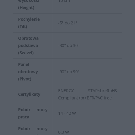
wysokości
13 cm
(Height)
Pochylenie
-5° do 21°
(Tilt)
Obrotowa
podstawa
-30° do 30°
(Swivel)
Panel
obrotowy
-90° do 90°
(Pivot)
ENERGY STAR<br>RoHS
Certyfikaty
Compliant<br>BFR/PVC free
Pobór mocy
14 - 42 W
praca
Pobór mocy
0.3 W