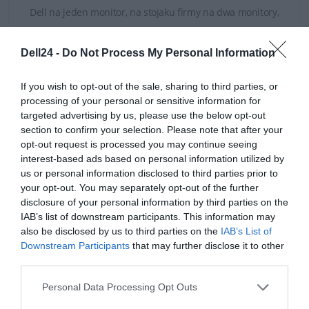
Dell na jeden monitor, na stojaku firmy na dwa monitory,
za pomocą zestawu do montażu ściennego.
Dell24 -
Do Not Process My Personal Information
If you wish to opt-out of the sale, sharing to third parties, or
processing of your personal or sensitive information for
SPECYFIKACJA
targeted advertising by us, please use the below opt-out
section to confirm your selection. Please note that after your
opt-out request is processed you may continue seeing
interest-based ads based on personal information utilized by
us or personal information disclosed to third parties prior to
your opt-out. You may separately opt-out of the further
disclosure of your personal information by third parties on the
IAB’s list of downstream participants. This information may
Parametr
Wartość
also be disclosed by us to third parties on the
IAB’s List of
Zastosowanie
Ekonomiczne
Downstream Participants
that may further disclose it to other
third parties.
Przekątna
23.8″
Personal Data Processing Opt Outs
Zakrzywiony
Nie