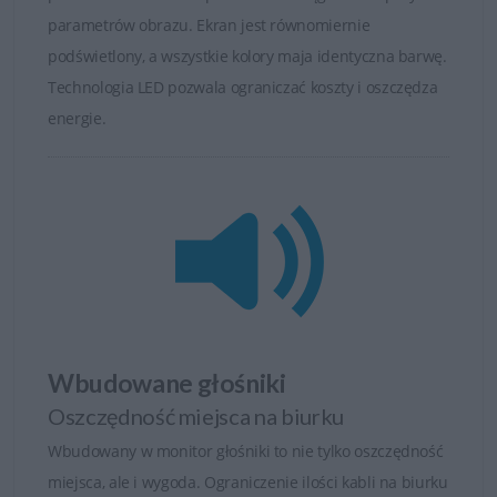
regulacji.
parametrów obrazu. Ekran jest równomiernie
Wygodne oglądanie i podłączanie pozwala na
podświetlony, a wszystkie kolory maja identyczna barwę.
dostosowanie swojego miejsce pracy i rozrywki. Dzieje
Technologia LED pozwala ograniczać koszty i oszczędza
się to dzięki elastycznym opcjom montażu.
energie.
Niezawodność i energooszczędność
Z myślą o środowisku monitor jest wykonany z
materiałów bezpiecznych dla środowiska, a jego
obudowa zawiera 25% tworzyw pochodzących z
recyklingu.
Monitory DELL S są zgodne z najnowszymi normami
Wbudowane głośniki
ENERGY STAR, EPEAT Gold i TCO Certified Displays.
Ponadto ekologiczne funkcje, takie jak Power Nap,
Oszczędność miejsca na biurku
ułatwiają oszczędzanie energii.
Wbudowany w monitor głośniki to nie tylko oszczędność
miejsca, ale i wygoda. Ograniczenie ilości kabli na biurku