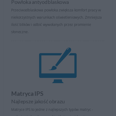
Powłoka antyodblaskowa
Przeciwodblaskowa powłoka zwiększa komfort pracy w
niekorzystnych warunkach oświetleniowych. Zmniejsza
ilość blików i odbić wywołanych przez promienie
słoneczne.
Realistycze odwzorowanie kolorów
Monitory DELL serii S posiadają realistyczne
odwzorowanie kolorów. Jakość obrazu potęguje funkcja
korekcji obrazu oraz szerokie kąty widzenia i
panoramiczne proporcje ekranu.
Idealne do gier i domowej rozrywki
Matryca IPS
Matryce w monitorach DELL serii S umożliwiają pracę w
Najlepsze jakość obrazu
wysokiej rozdzielczości. Inteligentne funkcje i wyraźny,
Matryce IPS to jedne z najlepszych typów matryc -
czysty obraz, a także przemyślana konstrukcja czynią z