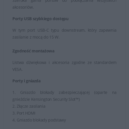
Szeroka gama portów do podłączania wszystkich
akcesoriów.
Porty USB szybkiego dostępu
W tym port USB-C typu downstream, który zapewnia
zasilanie z mocą do 15 W.
Zgodność montażowa
Listwa dźwiękowa i akcesoria zgodne ze standardem
VESA.
Porty i gniazda
1. Gniazdo blokady zabezpieczającej (oparte na
gnieździe Kensington Security Slot™)
2. Złącze zasilania
3. Port HDMI
4. Gniazdo blokady podstawy