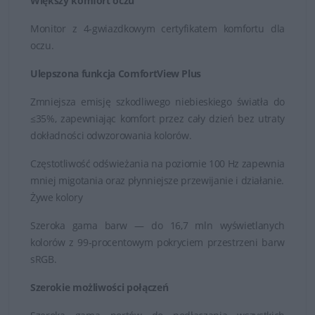
Większy komfort oczu
Monitor z 4-gwiazdkowym certyfikatem komfortu dla
oczu.
Ulepszona funkcja ComfortView Plus
Zmniejsza emisję szkodliwego niebieskiego światła do
≤35%, zapewniając komfort przez cały dzień bez utraty
dokładności odwzorowania kolorów.
Częstotliwość odświeżania na poziomie 100 Hz zapewnia
mniej migotania oraz płynniejsze przewijanie i działanie.
Żywe kolory
Szeroka gama barw — do 16,7 mln wyświetlanych
kolorów z 99-procentowym pokryciem przestrzeni barw
sRGB.
Szerokie możliwości połączeń