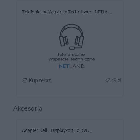
Telefoniczne Wsparcie Techniczne - NETLA ...
ł
Kup teraz
49 zł
Akcesoria
Adapter Dell - DisplayPort To DVI ...