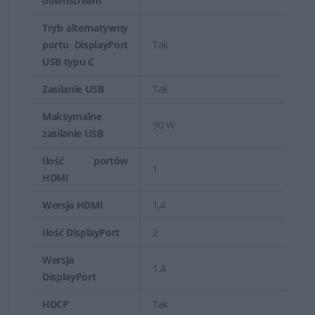
downstream
Tryb alternatywny
portu DisplayPort
Tak
USB typu C
Zasilanie USB
Tak
Maksymalne
90 W
zasilanie USB
Ilość portów
1
HDMI
Wersja HDMI
1.4
Ilość DisplayPort
2
Wersja
1.4
DisplayPort
HDCP
Tak