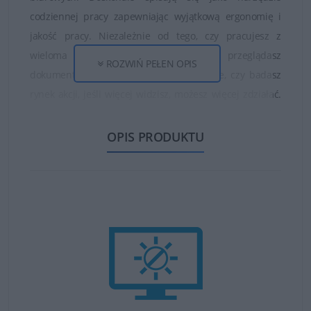
codziennej pracy zapewniając wyjątkową ergonomię i
jakość pracy. Niezależnie od tego, czy pracujesz z
wieloma arkuszami kalkulacyjnymi, przeglądasz
ROZWIŃ PEŁEN OPIS
dokumentację, analizujesz sprawy prawne, czy badasz
rynek akcji, jeśli więcej widzisz, możesz więcej zdziałać.
Monitory Dell serii P zostały zaprojektowane z myślą o
środowisku. Do ich produkcji wykorzystano materiały z
OPIS PRODUKTU
recyklingu i zadbano o niski pobór energii elektrycznej w
czasie pracy.