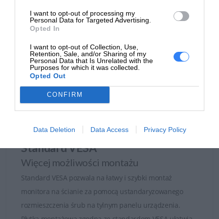
przyznawana dla elektronicznych urządzeń, oceniająca
I want to opt-out of processing my
zgodność produktów pod względem ergonomii,
Personal Data for Targeted Advertising.
Opted In
energooszczędności i ekologii.
I want to opt-out of Collection, Use,
Retention, Sale, and/or Sharing of my
Personal Data that Is Unrelated with the
Purposes for which it was collected.
Opted Out
CONFIRM
Data Deletion
Data Access
Privacy Policy
Standard VESA
Więcej możliwości montażu
Standard VESA pozwala na łatwy i szybki montaż
monitora na ścianie za pomocą ustandaryzowanego
rozmieszczenia śrub na tylnym panelu urządzenia.
Płytka montażowa zgodna ze standardem VESA ułatwia