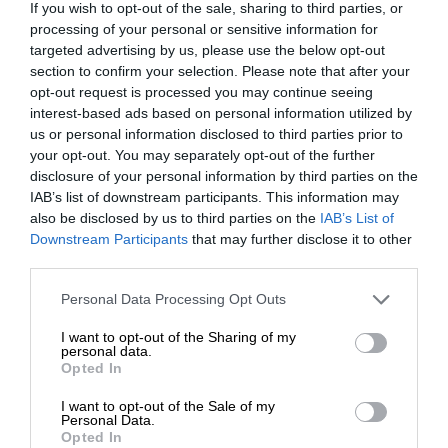
If you wish to opt-out of the sale, sharing to third parties, or
komputerowego może pochwalić się certyfikatem EPEAT.
processing of your personal or sensitive information for
To o jedno z najbardziej prestiżowych wyróżnień w
targeted advertising by us, please use the below opt-out
branży technologicznej. Certyfikat EPEAT Gold wskazuje,
section to confirm your selection. Please note that after your
opt-out request is processed you may continue seeing
ze produkt spełnia najbardziej surowe kryteria dbałości
interest-based ads based on personal information utilized by
o środowisko.
us or personal information disclosed to third parties prior to
your opt-out. You may separately opt-out of the further
disclosure of your personal information by third parties on the
IAB’s list of downstream participants. This information may
also be disclosed by us to third parties on the
IAB’s List of
Downstream Participants
that may further disclose it to other
third parties.
Personal Data Processing Opt Outs
I want to opt-out of the Sharing of my
personal data.
TCO
Opted In
Energooszczednosc i wysoka ergonomia
I want to opt-out of the Sale of my
Personal Data.
Oferowany monitor jest zgodny z norma TCO, norma
Opted In