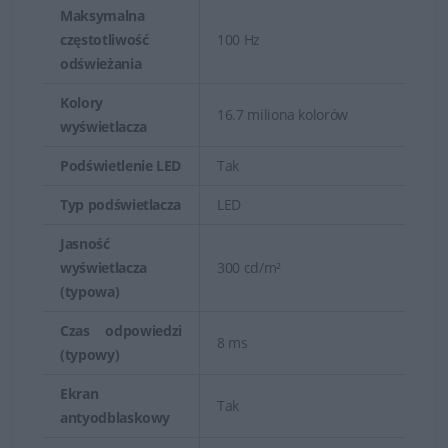
Maksymalna
częstotliwość
100 Hz
odświeżania
Kolory
16.7 miliona kolorów
wyświetlacza
Podświetlenie LED
Tak
Typ podświetlacza
LED
Jasność
wyświetlacza
300 cd/m²
(typowa)
Czas odpowiedzi
8 ms
(typowy)
Ekran
Tak
antyodblaskowy