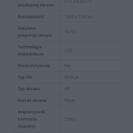
61,1 cm (24.1")
przekątnej ekranu
Rozdzielczość
1920 x 1200 px
Natywne
16:10
proporcje obrazu
Technologia
LCD
wyświetlacza
Ekran dotykowy
Nie
Typ HD
WUXGA
Typ ekranu
IPS
Kształt ekranu
Płaski
Współczynnik
kontrastu
1500:1
(typowy)