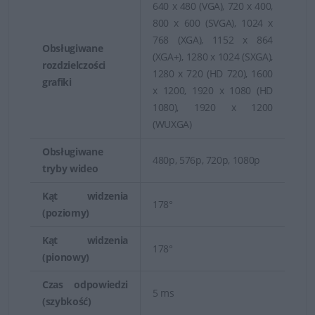
640 x 480 (VGA), 720 x 400,
800 x 600 (SVGA), 1024 x
768 (XGA), 1152 x 864
Obsługiwane
(XGA+), 1280 x 1024 (SXGA),
rozdzielczości
1280 x 720 (HD 720), 1600
grafiki
x 1200, 1920 x 1080 (HD
1080), 1920 x 1200
(WUXGA)
Obsługiwane
480p, 576p, 720p, 1080p
tryby wideo
Kąt widzenia
178°
(poziomy)
Kąt widzenia
178°
(pionowy)
Czas odpowiedzi
5 ms
(szybkość)