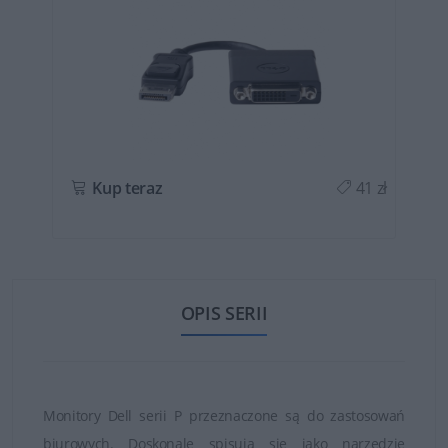
ł
Kup teraz
41 zł
OPIS SERII
Monitory Dell serii P przeznaczone są do zastosowań
biurowych. Doskonale spisują się jako narzędzie