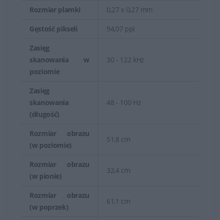
Rozmiar plamki
0,27 x 0,27 mm
Gęstość pikseli
94,07 ppi
Zasięg
skanowania w
30 - 122 kHz
poziomie
Zasięg
skanowania
48 - 100 Hz
(długość)
Rozmiar obrazu
51,8 cm
(w poziomie)
Rozmiar obrazu
32,4 cm
(w pionie)
Rozmiar obrazu
61,1 cm
(w poprzek)