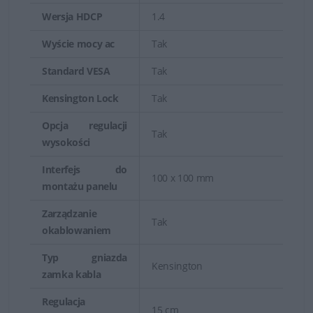
Wersja HDCP
1.4
Wyście mocy ac
Tak
Standard VESA
Tak
Kensington Lock
Tak
Opcja regulacji
Tak
wysokości
Interfejs do
100 x 100 mm
montażu panelu
Zarządzanie
Tak
okablowaniem
Typ gniazda
Kensington
zamka kabla
Regulacja
15 cm