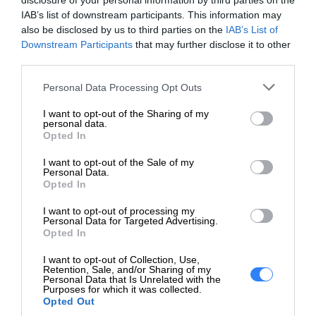
disclosure of your personal information by third parties on the
Kod producenta
470-ABNC
IAB’s list of downstream participants. This information may
also be disclosed by us to third parties on the
IAB’s List of
Dell Technologies
Downstream Participants
that may further disclose it to other
Dane
1 Dell Way
third parties.
producenta
Round Rock, TX 78664
https://dell.com
Personal Data Processing Opt Outs
DELL sp. z o.o
I want to opt-out of the Sharing of my
personal data.
Podmiot
ul. Inflancka 4A
Opted In
odpowiedzialny
00-189 Warszawa
I want to opt-out of the Sale of my
https://dell.com
Personal Data.
Opted In
https://www.dell.com/support/content
Pomoc
pl/category/product-support/self-sup
I want to opt-out of processing my
techniczna
Personal Data for Targeted Advertising.
knowledgebase
Opted In
I want to opt-out of Collection, Use,
Retention, Sale, and/or Sharing of my
Personal Data that Is Unrelated with the
ZAPYTAJ O PRODUKT
Purposes for which it was collected.
Opted Out