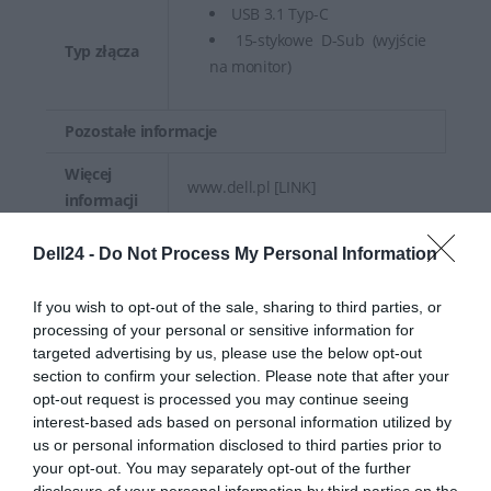
USB 3.1 Typ-C
15-stykowe D-Sub (wyjście
Typ złącza
na monitor)
Pozostałe informacje
Więcej
www.dell.pl [LINK]
informacji
Dell24 -
Do Not Process My Personal Information
Deklarowana waga jest wagą minimalną i może różnić się w
zależności od konfiguracji oraz zmian występujących w
If you wish to opt-out of the sale, sharing to third parties, or
procesie produkcyjnym.
processing of your personal or sensitive information for
targeted advertising by us, please use the below opt-out
INFORMACJE HANDLOWE
section to confirm your selection. Please note that after your
opt-out request is processed you may continue seeing
interest-based ads based on personal information utilized by
us or personal information disclosed to third parties prior to
your opt-out. You may separately opt-out of the further