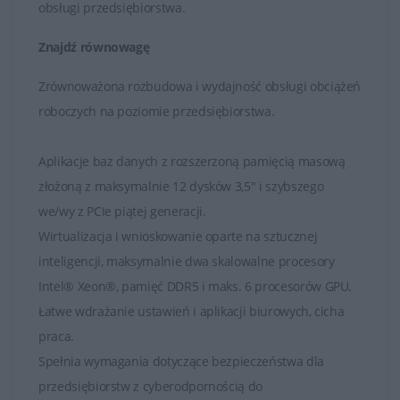
obsługi przedsiębiorstwa.
zapewnieniu uniwersalnej elastyczności i możliwości
Znajdź równowagę
rozbudowy. Serwery Dell odznaczają się znakomitym
stosunkiem ceny do wydajności. Są to idealne
Zrównoważona rozbudowa i wydajność obsługi obciążeń
rozwiązania dla małych lub średnich firm, a także dla
roboczych na poziomie przedsiębiorstwa.
dużych przedsiębiorstw poszukujących rozwiązań dla
biur w odległych placówkach i oddziałach.
Aplikacje baz danych z rozszerzoną pamięcią masową
złożoną z maksymalnie 12 dysków 3,5" i szybszego
we/wy z PCIe piątej generacji.
Wirtualizacja i wnioskowanie oparte na sztucznej
inteligencji, maksymalnie dwa skalowalne procesory
Intel® Xeon®, pamięć DDR5 i maks. 6 procesorów GPU.
Łatwe wdrażanie ustawień i aplikacji biurowych, cicha
praca.
Spełnia wymagania dotyczące bezpieczeństwa dla
przedsiębiorstw z cyberodpornością do