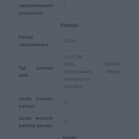
zainstalowanych
1
procesorów
Pamięć
Pamięć
32 GB
zainstalowana
1 x 32 GB
DDR5 /SDRAM
Typ pamięci
/Rejestrowana /Moduł
RAM
Jednostronny
5200 MHz
Liczba banków
16
pamięci
Liczba wolnych
15
banków pamięci
Dyski