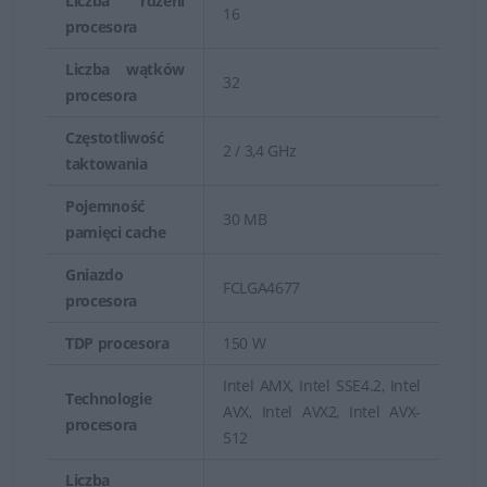
Liczba rdzeni
16
procesora
Liczba wątków
32
procesora
Częstotliwość
2 / 3,4 GHz
taktowania
Pojemność
30 MB
pamięci cache
Gniazdo
FCLGA4677
procesora
TDP procesora
150 W
Intel AMX, Intel SSE4.2, Intel
Technologie
AVX, Intel AVX2, Intel AVX-
procesora
512
Liczba