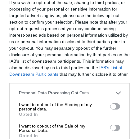
certyfikaty), których wspomagają zespoły
If you wish to opt-out of the sale, sharing to third parties, or
Rozwijające się firmy i oddziały przedsiębiorstw
processing of your personal or sensitive information for
doświadczonych specjalistów ds. zarządzania
wymagające wydajności, możliwości
targeted advertising by us, please use the below opt-out
programami. Dajemy naszym klientom pewność, że
administrowania i nadmiarowości na poziomie
section to confirm your selection. Please note that after your
projekt będzie prowadzony prawidłowo i terminowo.
korporacyjnym, dostępnych w zaawansowanym
opt-out request is processed you may continue seeing
serwerze jednoprocesorowym w obudowie typu
interest-based ads based on personal information utilized by
Wsparcie
us or personal information disclosed to third parties prior to
tower.
your opt-out. You may separately opt-out of the further
Serwery Dell PowerEdge zostały zaprojektowane z
Zapewnij sobie swobodę, która pozwoli Ci
disclosure of your personal information by third parties on the
myślą o potrzebach rozwijających się małych firm
IAB’s list of downstream participants. This information may
skoncentrować się na transformacji firmy, polegając na
i oddziałów. Oferują więcej funkcji i lepszą
also be disclosed by us to third parties on the
IAB’s List of
doświadczeniu i fachowej wiedzy, z których firma Dell
wydajność niż serwery klasy podstawowej.
Downstream Participants
that may further disclose it to other
W razie potrzeby system można wyposażyć w
znana jest na całym świecie. Wybierz odpowiednie
third parties.
rozwiązania do zaawansowanego
wsparcie dostosowane do poziomu istotności
Personal Data Processing Opt Outs
administrowania, w skład których wchodzą między
konkretnych systemów, obejmujące automatyczną
innymi administrowanie zdalne, krótka, 52 cm
I want to opt-out of the Sharing of my
analizę predykcyjną, asystę innych podmiotów w ramach
personal data.
(20,5") obudowa, nadmiarowe podzespoły i
Opted In
współpracy oraz opiekę menedżera ds. usług
niedrogie macierze RAID. Serwery Dell to idealne,
technologicznych.
solidne i niezawodne rozwiązanie w obudowie
I want to opt-out of the Sale of my
Personal Data.
typu tower.
Opted In
Wdrożenie