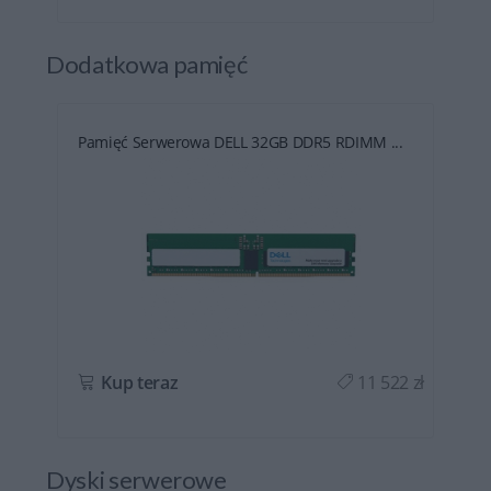
Dodatkowa pamięć
Pamięć Serwerowa DELL 32GB DDR5 RDIMM ...
ł
Kup teraz
11 522 zł
Dyski serwerowe