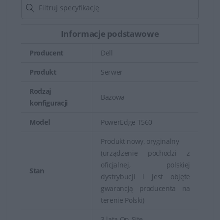
Informacje podstawowe
Producent
Dell
Produkt
Serwer
Rodzaj
Bazowa
konfiguracji
Model
PowerEdge T560
Produkt nowy, oryginalny
(urządzenie pochodzi z
oficjalnej, polskiej
Stan
dystrybucji i jest objęte
gwarancją producenta na
terenie Polski)
3 lata On-Site