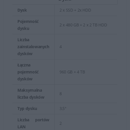
Dysk
2 x SSD + 2x HDD
Pojemność
2 x 480 GB + 2 x 2 TB HDD
dysku
Liczba
zainstalowanych
4
dysków
Łączna
pojemność
960 GB + 4 TB
dysków
Maksymalna
8
liczba dysków
Typ dysku
3,5"
Liczba portów
2
LAN