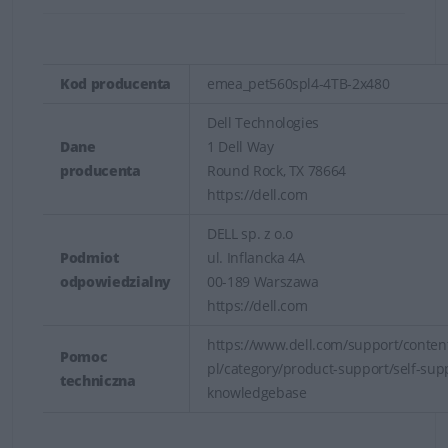
Kod producenta
emea_pet560spl4-4TB-2x480
Dell Technologies
Dane
1 Dell Way
producenta
Round Rock, TX 78664
https://dell.com
DELL sp. z o.o
Podmiot
ul. Inflancka 4A
odpowiedzialny
00-189 Warszawa
https://dell.com
https://www.dell.com/support/content
Pomoc
pl/category/product-support/self-sup
techniczna
knowledgebase