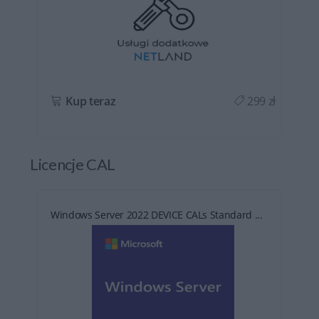
ł
Kup teraz
299 zł
Licencje CAL
Windows Server 2022 DEVICE CALs Standard ...