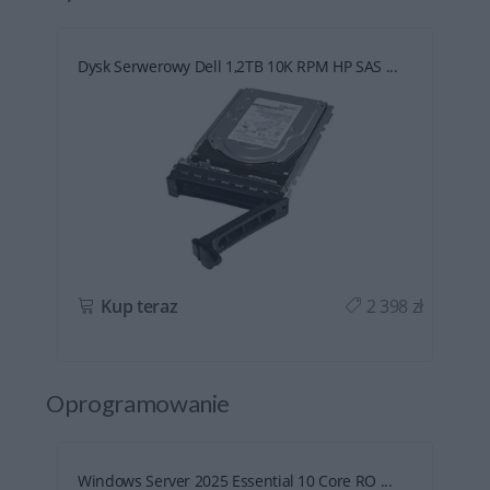
Dysk Serwerowy Dell 1,2TB 10K RPM HP SAS ...
ł
Kup teraz
2 398 zł
Oprogramowanie
Windows Server 2025 Essential 10 Core RO ...