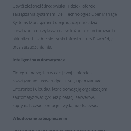
Oswój złożoność środowiska IT dzięki ofercie
W porównaniu z poprzednimi generacjami serwery Dell
zarządzania systemami Dell Technologies OpenManage
oferują zwiększoną elastyczność, lepsze zabezpieczenia i
Systems Management obejmującej narzędzia i
wydajność. Zastosowanie serwerów Dell w firmie daje
rozwiązania do wykrywania, wdrażania, monitorowania,
wymierne korzyści: łatwe zarządzanie serwerami przy
aktualizacji i zabezpieczania infrastruktury PowerEdge
użyciu nowych funkcji do zdalnej i lokalnej
oraz zarządzania nią.
administracji/konfiguracji, zabezpieczenie danych dzięki
układowi TPM na płycie głównej, opcje zamknięte w
Inteligentna automatyzacja
obudowie oraz tworzenie kopii zapasowych oraz szybkie
Zintegruj narzędzia w całej swojej ofercie z
uruchamianie aplikacji dzięki nowym procesorom Intel i
rozwiązaniami PowerEdge iDRAC, OpenManage
10-gigabitowej sieci Ethernet. Funkcje systemu są
Enterprise i CloudIQ, które pomagają organizacjom
„skrojone na miarę” do obsługi plików/wydruków,
zautomatyzować cykl eksploatacji serwerów,
dedykowanej grupy roboczej, wiadomości e-mail oraz
zoptymalizować operacje i wydajnie skalować.
niewielkich aplikacji serwera sieci Web w obudowie typu
small form factor. Dzięki kolejnej generacji w zakresie
Wbudowane zabezpieczenia
obniżenia poziomu hałasu ten system jest idealny do
zastosowań w centrach danych lub placówkach