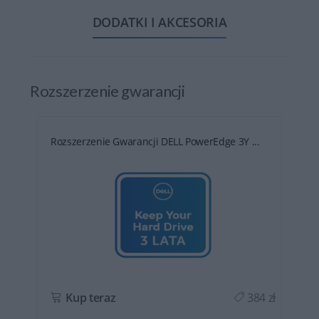
DODATKI I AKCESORIA
Rozszerzenie gwarancji
Rozszerzenie Gwarancji DELL PowerEdge 3Y ...
ł
Kup teraz
384 zł