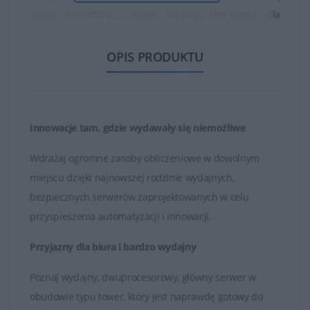
istotę problemów, z jakimi borykają się klienci, dla
których opracowano rozwiązania serwerowe (np.
bezpieczeństwo, niezawodność, funkcje zarządzania).
OPIS PRODUKTU
Dell posiada kompleksową linię produktów i rozwiązań
serwerowych, która pozwala spełnić potrzeby większości
klientów: serwery (w obudowie typu tower, w szafie
Innowacje tam, gdzie wydawały się niemożliwe
serwerowej lub kasetowe), pamięć masowa, komputery
(laptopy, komputery stacjonarne).
Wdrażaj ogromne zasoby obliczeniowe w dowolnym
miejscu dzięki najnowszej rodzinie wydajnych,
bezpiecznych serwerów zaprojektowanych w celu
Solidny i niezawodny
przyspieszenia automatyzacji i innowacji.
serwer klasy korporacyjnej
Przyjazny dla biura i bardzo wydajny
w obudowie typu tower
Poznaj wydajny, dwuprocesorowy, główny serwer w
obudowie typu tower, który jest naprawdę gotowy do
Serwery Dell typu Tower opracowane zostały z myślą o