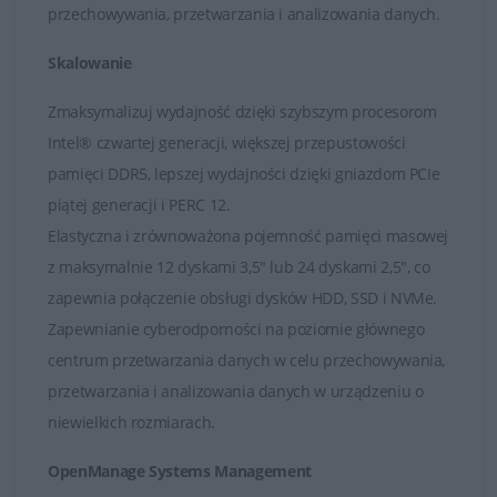
przechowywania, przetwarzania i analizowania danych.
Skalowanie
Serwery Dell Tower zwykle są wyposażone w większą
Zmaksymalizuj wydajność dzięki szybszym procesorom
liczbę wnęk na dyski twarde. Jest to doskonałe
Intel® czwartej generacji, większej przepustowości
rozwiązanie dla placówek i oddziałów przedsiębiorstw.
pamięci DDR5, lepszej wydajności dzięki gniazdom PCIe
Niektóre serwery są dostępne w szafach serwerowych i
piątej generacji i PERC 12.
jako jednostki przenośne. Dodatkowa pamięć masowa
Elastyczna i zrównoważona pojemność pamięci masowej
jest zapewniona dzięki zewnętrznym dyskom
z maksymalnie 12 dyskami 3,5" lub 24 dyskami 2,5", co
SCSI/SAS/SATA lub pamięci masowej fibre channel.
zapewnia połączenie obsługi dysków HDD, SSD i NVMe.
Serwery typu Tower firmy Dell to przede wszystkim
Zapewnianie cyberodporności na poziomie głównego
wysoka wydajność, ogromna ilość pamięci masowej i
centrum przetwarzania danych w celu przechowywania,
wysoka dostępność w obudowie. Serwery Dell Tower to
przetwarzania i analizowania danych w urządzeniu o
najlepsze produkty do użytku jako serwer baz danych,
niewielkich rozmiarach.
obsługi wiadomości i współpracy, plików i drukowania
OpenManage Systems Management
lub wirtualizacji.