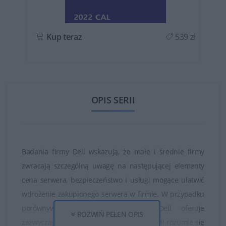
ł
Kup teraz
539 zł
OPIS SERII
Badania firmy Dell wskazują, że małe i średnie firmy
zwracają szczególną uwagę na następującej elementy
cena serwera, bezpieczeństwo i usługi mogące ułatwić
wdrożenie zakupionego serwera w firmie. W przypadku
porównywalnych produktów firma Dell oferuje
ROZWIŃ PEŁEN OPIS
zazwyczaj korzystniejsze ceny. W firmie Dell rozumie się