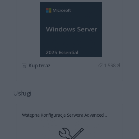
ł
Kup teraz
1 598 zł
Usługi
Wstępna Konfiguracja Serwera Advanced ...