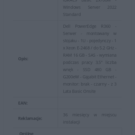
Serwery Dell PowerEdge —
Windows Server 2022
zrównoważona wydajność
Standard
Serwery Dell Rack montowane w szafie serwerowej
Dell PowerEdge R360 -
dostępne są w wersji z 2 lub 4 wspornikami. To
Serwer - montowany w
rozwiązanie doskonale umożliwia oszczędzanie miejsca.
stojaku - 1U - pojedynczy - 1
Dodatkowa pamięć masowa jest zapewniona dzięki
x Xeon E-2468 / do 5.2 GHz -
RAM 16 GB - SAS - wymiana
zewnętrznym dyskom SCSI/SAS/SATA lub pamięci
Opis:
podczas pracy 3,5" liczba
masowej fibre channel. Serwery Dell typu Rack uznaje
wnęk - SSD 480 GB -
się za nr 1 jeśli chodzi o wydajność aplikacji. Serwer
G200eW - Gigabit Ethernet -
PowerEdge 2900 III otrzymał pierwsze miejsce w teście
monitor: brak - czarny - z 3
TPC-C (cena/wydajność). Serwery Rack firmy Dell
Lata Basic Onsite
zapewniają skalowalność wydajności. Umożliwiają
EAN:
sprostanie wymagającym obciążeniom bazy danych,
aplikacji korporacyjnych oraz wirtualizacji. Do głównych
36 miesięcy w miejscu
Reklamacje:
instalacji
korzyści zaliczyć można m.in. doskonałą wydajność i
pojemność, szybkie i łatwe wdrożenie wirtualizacji,
Ogólne