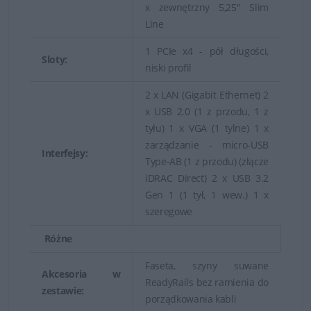
x zewnętrzny 5,25" Slim
Line
1 PCIe x4 - pół długości,
Sloty:
niski profil
2 x LAN (Gigabit Ethernet) 2
x USB 2.0 (1 z przodu, 1 z
tyłu) 1 x VGA (1 tylne) 1 x
zarządzanie - micro-USB
Interfejsy:
Type-AB (1 z przodu) (złącze
iDRAC Direct) 2 x USB 3.2
Gen 1 (1 tył, 1 wew.) 1 x
szeregowe
Różne
Faseta, szyny suwane
Akcesoria w
ReadyRails bez ramienia do
zestawie:
porządkowania kabli