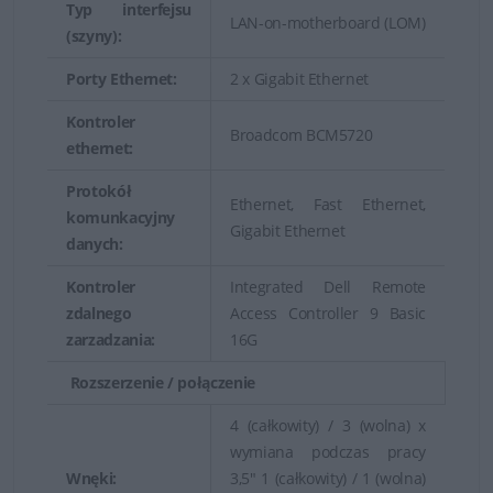
Typ interfejsu
LAN-on-motherboard (LOM)
(szyny):
Porty Ethernet:
2 x Gigabit Ethernet
Kontroler
Broadcom BCM5720
ethernet:
Protokół
Ethernet, Fast Ethernet,
komunkacyjny
Gigabit Ethernet
danych:
Kontroler
Integrated Dell Remote
zdalnego
Access Controller 9 Basic
zarzadzania:
16G
Rozszerzenie / połączenie
4 (całkowity) / 3 (wolna) x
wymiana podczas pracy
Wnęki:
3,5" 1 (całkowity) / 1 (wolna)