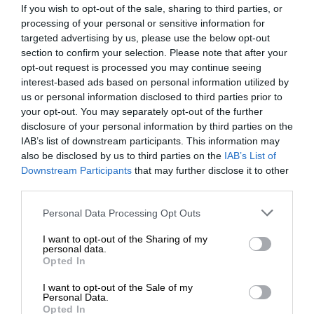
If you wish to opt-out of the sale, sharing to third parties, or
umożliwiającym wiele różnych konfiguracji.
Cechy
processing of your personal or sensitive information for
1 x 16 GB
targeted advertising by us, please use the below opt-out
konfiguracji:
Przykładowe modele
section to confirm your selection. Please note that after your
Napęd dyskowy
opt-out request is processed you may continue seeing
serwerów Rack:
interest-based ads based on personal information utilized by
SSD - wymiana podczas
us or personal information disclosed to third parties prior to
Serwer Dell PowerEdge R250
- wydajny, niewielki
Typ:
pracy - 2.5"
your opt-out. You may separately opt-out of the further
serwer do montażu w szafie serwerowej na
disclosure of your personal information by third parties on the
Pojemność:
1 x 480 GB
IAB’s list of downstream participants. This information may
potrzeby obsługi ogólnych i specjalistycznych
also be disclosed by us to third parties on the
IAB’s List of
obciążeń.
Typ interfejsu:
SATA 6Gb/s
Downstream Participants
that may further disclose it to other
third parties.
Serwer Dell PowerEdge R350
- wydajny,
1 DWPD, Read Intensive,
Cechy:
format zaawansowany 512
uniwersalny serwer klasy podstawowej do
Personal Data Processing Opt Outs
montażu w szafie serwerowej z lepszymi opcjami
Kontroler pamięci masowej
I want to opt-out of the Sharing of my
personal data.
pamięci masowej.
Opted In
Typ:
1
Serwer Dell PowerEdge R550
-zaprojektowany z
I want to opt-out of the Sale of my
Nazwa
Personal Data.
myślą o jak największej wszechstronności. Serwer
kontrolera
Opted In