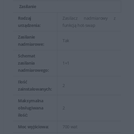
Zasilanie
Rodzaj
Zasilacz nadmiarowy z
urządzenia:
funkcją hot-swap
Zasilanie
Tak
nadmiarowe:
Schemat
zasilania
1+1
nadmiarowego:
Ilość
2
zainstalowanych:
Maksymalna
obsługiwana
2
ilość:
Moc wyjściowa:
700 wat