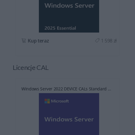
ł
Kup teraz
1 598 zł
Licencje CAL
Windows Server 2022 DEVICE CALs Standard ...