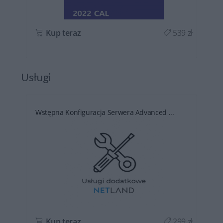
ł
Kup teraz
539 zł
Usługi
Wstępna Konfiguracja Serwera Advanced ...
ł
Kup teraz
299 zł