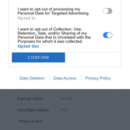
PERC H755 Front
świetnie sprawdza się do obsługi nowoczesnego
pamięci
I want to opt-out of processing my
centrum danych, wirtualizacji, obsługi poczty
masowej:
Personal Data for Targeted Advertising.
Opted In
firmowej, plików produkcyjnych w różnych
Napęd optyczny
branżach.
I want to opt-out of Collection, Use,
Retention, Sale, and/or Sharing of my
Typ:
Bez napędu optycznego
Personal Data that Is Unrelated with the
Serwer Dell PowerEdge R750
- najlepszy i
Purposes for which it was collected.
Monitor
Opted Out
najbardziej wydajny model z całej gamy serwerów
Dell PowerEdge.
Typ monitora:
Brak
CONFIRM
Sterownik grafiki
Data Deletion
Data Access
Privacy Policy
Procesor
Matrox G200eW
graficzny:
Pamięć video:
16 MB
Interfejsy wideo:
VGA
Praca w sieci