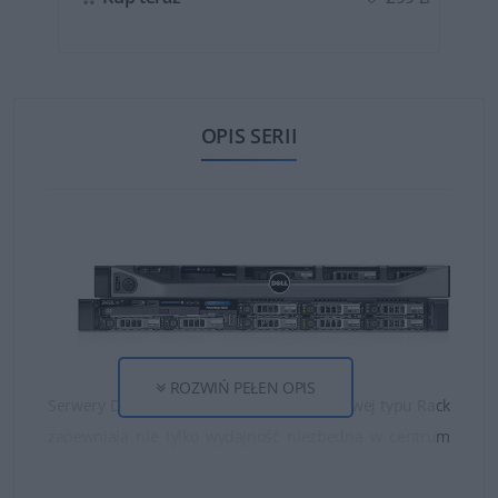
OPIS SERII
ROZWIŃ PEŁEN OPIS
Serwery Dell montowane w szafie serwerowej typu Rack
zapewniają nie tylko wydajność niezbędną w centrum
danych, ale również elastyczność oraz szeroki wybór