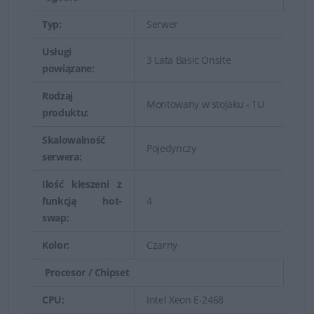
opłacalna skalowalność pamięci, znakomita
Typ:
Serwer
energooszczędność serwera.
Usługi
3 Lata Basic Onsite
Serwery Dell PowerEdge dedykowane do szafy rack
powiązane:
pozwalają bezkompromisowo zmaksymalizować moc
Rodzaj
obliczeniową w środowiskach o ograniczonej ilości
Montowany w stojaku - 1U
produktu:
miejsca.
Skalowalność
Pojedynczy
serwera:
Zrównoważona wydajność
Ilość kieszeni z
funkcją hot-
4
swap:
Kolor:
Czarny
Procesor / Chipset
CPU:
Intel Xeon E-2468