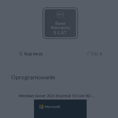
ł
Kup teraz
632 zł
Oprogramowanie
Windows Server 2025 Essential 10 Core RO ...