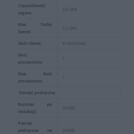
Częstotliwość
2.6 GHz
zegara:
Max Turbo
5.2 GHz
Speed:
Ilość rdzeni:
8-rdzeniowy
Ilość
1
procesorów:
Zrównoważona wydajność, pamięć oraz funkcje we/wy
Max ilość
niewielkiego, dwuprocesorowego serwera Dell
1
procesorów:
PowerEdge ogólnego przeznaczenia o wielkości 1U
umożliwiają zintegrowanie i uproszczenie zarządzania
Pamięć podręczna
wirtualizacją, cyklem eksploatacji oraz danymi.
Rozmiar po
24 MB
Instalacji:
Wydajne zarządzanie systemami
Pamięć
podręczna na
24 MB
Zarządzanie cyklem eksploatacji jest łatwe dzięki