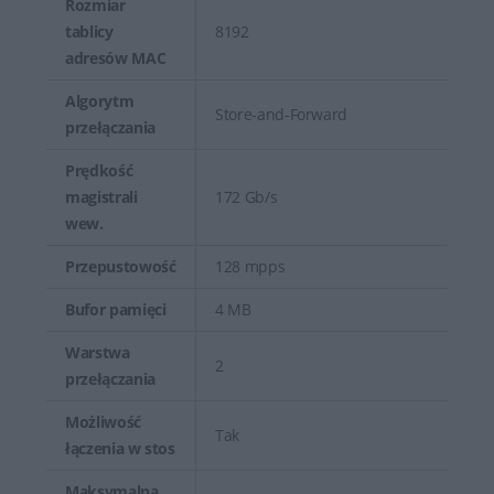
Rozmiar
tablicy
8192
adresów MAC
Algorytm
Store-and-Forward
przełączania
Prędkość
magistrali
172 Gb/s
wew.
Przepustowość
128 mpps
Bufor pamięci
4 MB
Warstwa
2
przełączania
Możliwość
Tak
łączenia w stos
Maksymalna