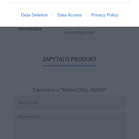
https://dell.com
Data Deletion
Data Access
Privacy Policy
https://www.dell.com/support/content
Pomoc
pl/category/product-support/self-sup
techniczna
knowledgebase
ZAPYTAJ O PRODUKT
Zapytanie o "Switch DELL N2024"