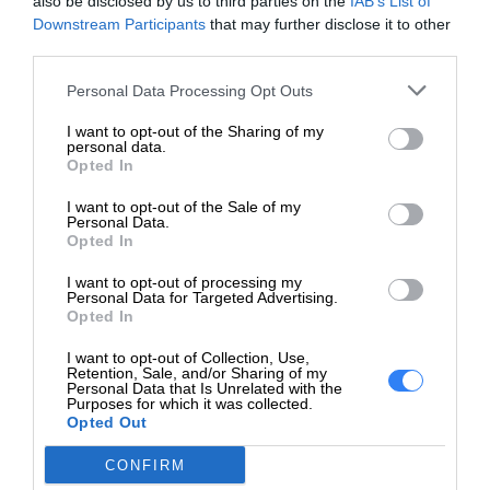
also be disclosed by us to third parties on the
IAB’s List of
Deklarowana waga jest wagą minimalną i może różnić się w
Downstream Participants
that may further disclose it to other
third parties.
zależności od konfiguracji oraz zmian występujących w
procesie produkcyjnym.
Personal Data Processing Opt Outs
I want to opt-out of the Sharing of my
INFORMACJE HANDLOWE
personal data.
Opted In
I want to opt-out of the Sale of my
Personal Data.
Opted In
Kod producenta
DNN2024
I want to opt-out of processing my
Personal Data for Targeted Advertising.
Dell Technologies
Opted In
Dane
1 Dell Way
I want to opt-out of Collection, Use,
producenta
Round Rock, TX 78664
Retention, Sale, and/or Sharing of my
https://dell.com
Personal Data that Is Unrelated with the
Purposes for which it was collected.
Opted Out
DELL sp. z o.o
Podmiot
ul. Inflancka 4A
CONFIRM
odpowiedzialny
00-189 Warszawa