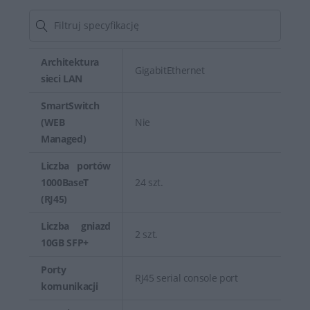
Architektura
GigabitEthernet
sieci LAN
SmartSwitch
(WEB
Nie
Managed)
Liczba portów
1000BaseT
24 szt.
(RJ45)
Liczba gniazd
2 szt.
10GB SFP+
Porty
RJ45 serial console port
komunikacji