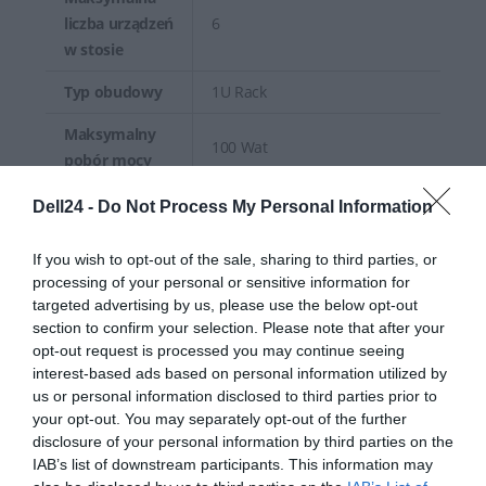
liczba urządzeń
6
w stosie
Typ obudowy
1U Rack
Maksymalny
100 Wat
pobór mocy
440 mm
Dell24 -
Do Not Process My Personal Information
Szerokość
17,3 cali
If you wish to opt-out of the sale, sharing to third parties, or
processing of your personal or sensitive information for
43,5 mm
targeted advertising by us, please use the below opt-out
Wysokość
1 U
section to confirm your selection. Please note that after your
opt-out request is processed you may continue seeing
interest-based ads based on personal information utilized by
Głębokość
440 mm
us or personal information disclosed to third parties prior to
your opt-out. You may separately opt-out of the further
Masa netto
3,69 kg
disclosure of your personal information by third parties on the
IAB’s list of downstream participants. This information may