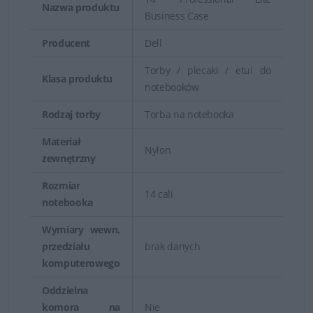
można dobrać fason, kolorystykę, rodzaj i rozmiar
Nazwa produktu
Business Case
plecaka lub torby do indywidualnych predyspozycji.
Producent
Dell
Torby / plecaki / etui do
Klasa produktu
notebooków
Rodzaj torby
Torba na notebooka
Materiał
Nylon
zewnętrzny
Rozmiar
14 cali
notebooka
Wymiary wewn.
przedziału
brak danych
Wysoka jakość i świetne wykonanie
komputerowego
Oddzielna
Torby i plecaki do laptopów marki Dell to wyjątkowa
komora na
Nie
dbałość o każdy szczegół. Posiadają przemyślaną