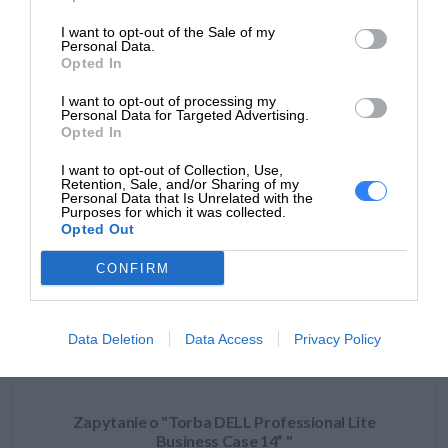
producenta
Round Rock, TX 78664
I want to opt-out of the Sale of my
https://dell.com
Personal Data.
Opted In
DELL sp. z o.o
Podmiot
ul. Inflancka 4A
I want to opt-out of processing my
Personal Data for Targeted Advertising.
odpowiedzialny
00-189 Warszawa
Opted In
https://dell.com
I want to opt-out of Collection, Use,
Retention, Sale, and/or Sharing of my
https://www.dell.com/support/content
Personal Data that Is Unrelated with the
Pomoc
pl/category/product-support/self-sup
Purposes for which it was collected.
techniczna
Opted Out
knowledgebase
CONFIRM
ZAPYTAJ O PRODUKT
Data Deletion
Data Access
Privacy Policy
Zapytanie o "Torba DELL Professional Lite
Business Case 14” "