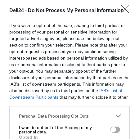
Dell24 -
Do Not Process My Personal Information
Kolor
Czarny
Więcej
If you wish to opt-out of the sale, sharing to third parties, or
www.dell.pl [LINK]
informacji
processing of your personal or sensitive information for
Trwałe materiały
targeted advertising by us, please use the below opt-out
section to confirm your selection. Please note that after your
Deklarowana waga jest wagą minimalną i może różnić się w
Torby i plecaki Dell wykonane są z wodoodpornego
opt-out request is processed you may continue seeing
zależności od konfiguracji oraz zmian występujących w
interest-based ads based on personal information utilized by
nylonu oraz skóry naturalnej (wybrane modele). Nylon to
procesie produkcyjnym.
us or personal information disclosed to third parties prior to
bardzo wytrzymały materiał, o bardzo dobrych
your opt-out. You may separately opt-out of the further
właściwościach ochronnych. Nie jest podatny na
disclosure of your personal information by third parties on the
INFORMACJE HANDLOWE
IAB’s list of downstream participants. This information may
przecieranie, rozciąganie czy rozerwanie. Zastosowanie
also be disclosed by us to third parties on the
IAB’s List of
nylonu pozwoli sprostać trudom codziennego
Downstream Participants
that may further disclose it to other
użytkowania.
third parties.
Personal Data Processing Opt Outs
Kod producenta
460-11753
I want to opt-out of the Sharing of my
Dell Technologies
personal data.
Dane
1 Dell Way
Opted In