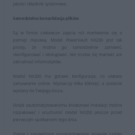
jakości składniki systemowe.
Samodzielna konsolidacja plików
Są w firmie ciekawsze zajęcia niż martwienie się o
pamięć masową. Model PowerVault NX200 jest tak
prosty, że można go samodzielnie zamówić,
skonfigurować i obsługiwać. Nie trzeba się martwić ani
zatrudniać informatyków.
Model NX200 ma gotowe konfiguracje, co ułatwia
zamawianie online. Wystarczy kilka kliknięć, a zostanie
wysłany do Twojego biura.
Dzięki zautomatyzowanemu kreatorowi instalacji można
rozpakować i uruchomić model NX200 jeszcze przed
pierwszym spotkaniem tego dnia.
Znane i sprawdzone oprogramowanie pozwala szybko