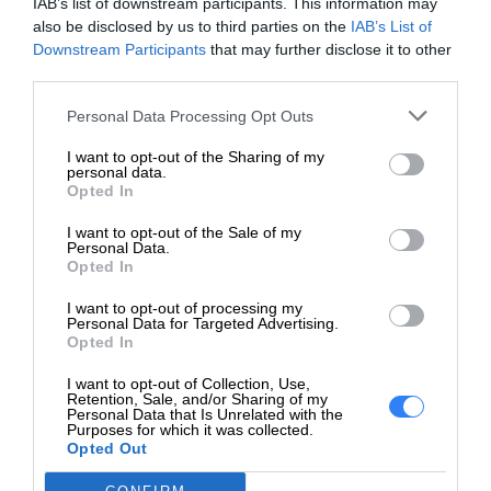
IAB’s list of downstream participants. This information may
dysku
500 GB
also be disclosed by us to third parties on the
IAB’s List of
Downstream Participants
that may further disclose it to other
third parties.
Maksymalna
pojemność
8 TB
Personal Data Processing Opt Outs
urządzenia
I want to opt-out of the Sharing of my
personal data.
Zainstalowane
Opted In
sterowniki
4 x SATA/SAS
I want to opt-out of the Sale of my
dysków
Personal Data.
Opted In
Sterownik
PERC S300 (SAS/SATA
macierzy
Software RAID 0,1,10,5)
I want to opt-out of processing my
Personal Data for Targeted Advertising.
Opted In
Poziomy RAID
0/ 1/ 5/ 10/ 6
I want to opt-out of Collection, Use,
Elementy Hot-
Retention, Sale, and/or Sharing of my
Dyski twarde
Personal Data that Is Unrelated with the
Swap
Purposes for which it was collected.
Opted Out
Szczegóły płyty