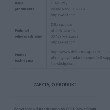
Dane
1 Dell Way
producenta
Round Rock, TX 78664
https://dell.com
DELL sp. z o.o
Podmiot
ul. Inflancka 4A
odpowiedzialny
00-189 Warszawa
https://dell.com
https://www.dell.com/support/content
Pomoc
pl/category/product-support/self-sup
techniczna
knowledgebase
ZAPYTAJ O PRODUKT
Zapytanie o "Urządzenie NAS DELL PowerVault