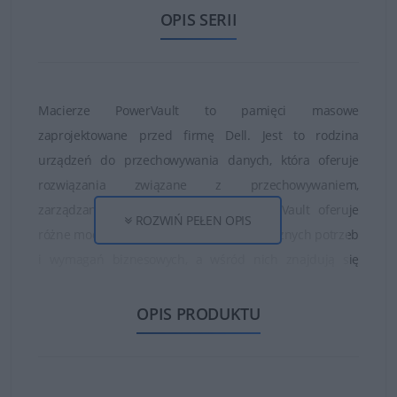
OPIS SERII
Macierze PowerVault to pamięci masowe
zaprojektowane przed firmę Dell. Jest to rodzina
urządzeń do przechowywania danych, która oferuje
rozwiązania związane z przechowywaniem,
zarządzaniem i ochroną danych. PowerVault oferuje
ROZWIŃ PEŁEN OPIS
różne modele, które dostosowane są do różnych potrzeb
i wymagań biznesowych, a wśród nich znajdują się
macierze dyskowe, macierze hybrydowe, magazyny
taśmowe oraz macierze sieciowe. Wszystkie modele
OPIS PRODUKTU
charakteryzują się wysoką niezawodnością, wydajnością
i łatwością obsługi. Dzięki temu firma Dell jest jednym z
liderów w dziedzinie magazynowania danych i oferuje