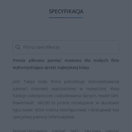
rozwiązania dla małych, średnich i dużych firm.
SPECYFIKACJA
Rodzaje macierzy Dell PowerVault obejmują modele
związane z seriami: MD, ME, NX i TL.
Seria MD
to rozwiązania do przechowywania
danych o wysokiej pojemności dla małych i
średnich firm.
Seria ME
to macierze hybrydowe dla średnich i
Prosta plikowa pamięć masowa dla małych firm
dużych przedsiębiorstw z elastycznymi opcjami
wykorzystująca sprzęt najwyższej klasy
konfiguracji i skalowalnością.
Seria NX
to macierze sieciowe z wydajnymi
Jeśli Twoja mała firma potrzebuje skonsolidowanej
procesorami, oferujące zarządzanie plikami i
pamięci masowej wyposażonej w najwyższej klasy
drukowanie.
funkcje zabezpieczeń i odzyskiwania danych, model Dell
Seria TL
to magazyny taśmowe z automatyczną
PowerVault NX200 to proste rozwiązanie w obudowie
obsługą taśm, zapewniające bezpieczne
typu tower, które można skonfigurować i obsługiwać bez
przechowywanie i ochronę danych na wypadek
specjalnej pomocy informatyków.
awarii.
Wyspecjalizowana pamięć NAS: sieciowa pamięć