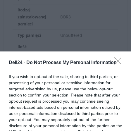
Rodzaj
zainstalowanej
DDR3
pamięci
Typ pamięci
Unbuffered
Ilość
zainstalowanych
4 szt.
dysków
Dell24 -
Do Not Process My Personal Information
Maksymalna
4 szt.
If you wish to opt-out of the sale, sharing to third parties, or
ilość dysków
processing of your personal or sensitive information for
targeted advertising by us, please use the below opt-out
Typ
section to confirm your selection. Please note that after your
zainstalowanego
SATA
opt-out request is processed you may continue seeing
dysku
interest-based ads based on personal information utilized by
us or personal information disclosed to third parties prior to
500 GB
your opt-out. You may separately opt-out of the further
Pojemność
500 GB
disclosure of your personal information by third parties on the
zainstalowanego
500 GB