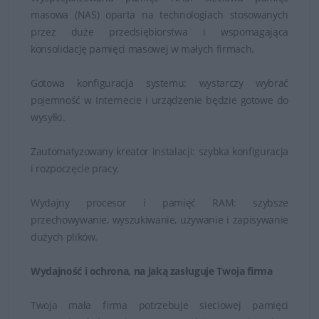
Wszystkie modele są zaprojektowane z myślą o
masowa (NAS) oparta na technologiach stosowanych
wydajności, niezawodności i łatwości obsługi.
przez duże przedsiębiorstwa i wspomagająca
konsolidację pamięci masowej w małych firmach.
Gotowa konfiguracja systemu: wystarczy wybrać
pojemność w Internecie i urządzenie będzie gotowe do
wysyłki.
Zautomatyzowany kreator instalacji: szybka konfiguracja
i rozpoczęcie pracy.
Wydajny procesor i pamięć RAM: szybsze
przechowywanie, wyszukiwanie, używanie i zapisywanie
dużych plików.
Wydajność i ochrona, na jaką zasługuje Twoja firma
Twoja mała firma potrzebuje sieciowej pamięci