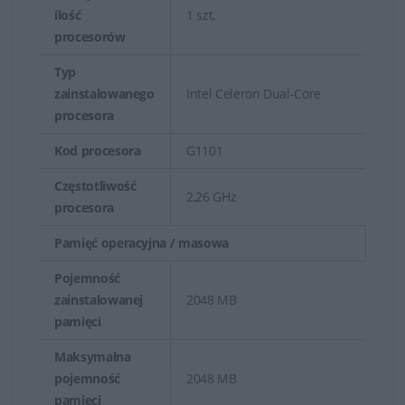
ilość
1 szt.
procesorów
Typ
zainstalowanego
Intel Celeron Dual-Core
procesora
Kod procesora
G1101
Częstotliwość
2,26 GHz
procesora
Pamięć operacyjna / masowa
Pojemność
zainstalowanej
2048 MB
pamięci
Maksymalna
pojemność
2048 MB
pamięci