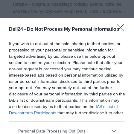
sprzętu – obejmuje wszelkiego rodzaju awarie, które nie
powstały z winy użytkownika sprzętu tj. rozbicia, zalania,
uszkodzenia mechaniczne.
Dell24 -
Do Not Process My Personal Information
Przedłużoną ochroną serwisową może zostać objęty
sprzęt zakupiony zarówno przez osoby prywatne, firmy,
If you wish to opt-out of the sale, sharing to third parties, or
jak i instytucje.
processing of your personal or sensitive information for
targeted advertising by us, please use the below opt-out
Przedłużona ochrona serwisowa jest na stałe przypisana
section to confirm your selection. Please note that after your
do sprzętu, co podnosi jego wartość przy ewentualnej
opt-out request is processed you may continue seeing
odsprzedaży i ma charakter globalny.
interest-based ads based on personal information utilized by
us or personal information disclosed to third parties prior to
Suma gwarancyjna jest równa kwocie brutto
your opt-out. You may separately opt-out of the further
zakupionego sprzętu.
disclosure of your personal information by third parties on the
IAB’s list of downstream participants. This information may
Naprawy realizowane są w serwisach autoryzowanych
also be disclosed by us to third parties on the
IAB’s List of
do sumy gwarancyjnej lub następuje wymiana sprzętu.
Downstream Participants
that may further disclose it to other
third parties.
Realizacja napraw w trybie door to door – wysyłka
kurierem lub onsite u Klienta.
Personal Data Processing Opt Outs