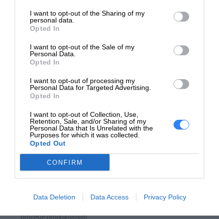
Brak udziału własnego Klienta w kosztach napraw.
I want to opt-out of the Sharing of my
personal data.
Opted In
Minimum formalności ze strony Klienta przy zakupie
przedłużonej ochrony serwisowej oraz zgłoszeniu awarii.
I want to opt-out of the Sale of my
Personal Data.
Jednorazowa opłata Klienta za cały okres ochrony
Opted In
sprzętu – zawiera 23% podatku VAT.
I want to opt-out of processing my
Personal Data for Targeted Advertising.
Warunki zakupu ochrony EasyProtect
Opted In
Przedłużenie Gwarancji można nabyć zarówno podczas
I want to opt-out of Collection, Use,
Retention, Sale, and/or Sharing of my
transakcji dokonywanych w salonie jak i przy zakupie w
Personal Data that Is Unrelated with the
Purposes for which it was collected.
sklepie internetowym. Podczas finalizacji zakupów
Opted Out
wystarczy dodać do produktu wybrany wariant ochrony
EasyProtect lub dodać wybrany wariant bezpośrednio do
CONFIRM
koszyka podczas zakupów w sklepie internetowym.
Deklarowana waga jest wagą minimalną i może różnić się w
Data Deletion
Data Access
Privacy Policy
zależności od konfiguracji oraz zmian występujących w
procesie produkcyjnym.