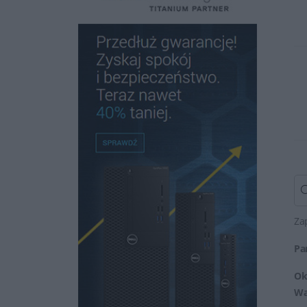
Za
Pa
Ok
Wa