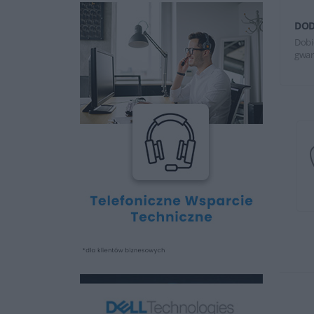
DOD
Dobi
gwar