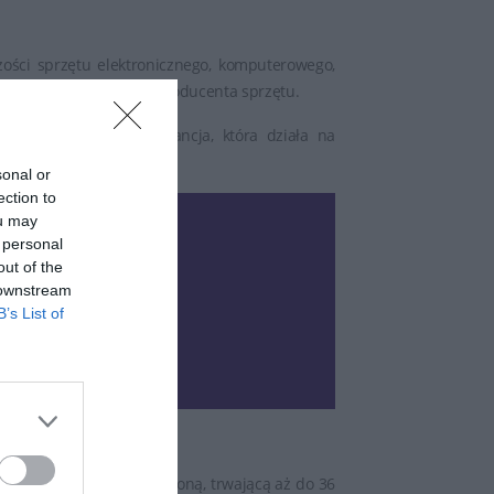
ości sprzętu elektronicznego, komputerowego,
tożsamym z gwarancją producenta sprzętu.
t to przedłużona gwarancja, która działa na
sonal or
ection to
ou may
 personal
out of the
 downstream
B’s List of
otect:
 objętym dodatkową ochroną, trwającą aż do 36