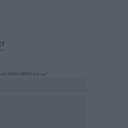
KT
tect 1600-1899 12 m-cy"