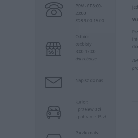
PON - PT
8:00-
Je
20:00
Wa
SOB
9:00-15:00
Pr
Odbiór
in
osobisty
do
8:00-17:00
dni robocze
Dek
pr
Napisz do nas
kurier:
- przelew 0 zł
- pobranie 15 zł
Paczkomaty: