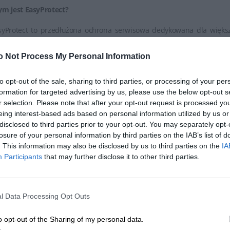
ym jest EasyProtect?
syProtect to przedłużona ochrona serwisowa dedykowana dla większ
rzętu ogólnego użytku domowego. Ochrona jest udzielana w zakresie 
o Not Process My Personal Information
syProtect możesz nabyć na dodatkowe 12, 24 lub 36 miesięcy. Jes
runkach tożsamych z gwarancją producenta sprzętu.
to opt-out of the sale, sharing to third parties, or processing of your per
formation for targeted advertising by us, please use the below opt-out s
r selection. Please note that after your opt-out request is processed y
eing interest-based ads based on personal information utilized by us or
disclosed to third parties prior to your opt-out. You may separately opt-
losure of your personal information by third parties on the IAB’s list of
. This information may also be disclosed by us to third parties on the
IA
Participants
that may further disclose it to other third parties.
l Data Processing Opt Outs
jważniejsze zapisy Ogólnych Warunków Ochrony Serwisowej EasyPr
o opt-out of the Sharing of my personal data.
syProtect zapewnia ochronę sprzętu w wypadku jego awarii w okresie