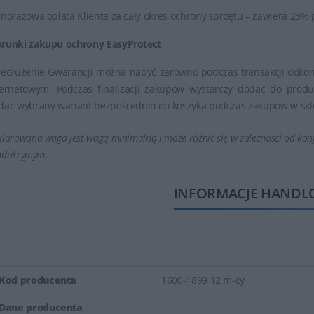
dnorazowa opłata Klienta za cały okres ochrony sprzętu – zawiera 23%
runki zakupu ochrony EasyProtect
zedłużenie Gwarancji można nabyć zarówno podczas transakcji dokony
ternetowym. Podczas finalizacji zakupów wystarczy dodać do produ
dać wybrany wariant bezpośrednio do koszyka podczas zakupów w skl
larowana waga jest wagą minimalną i może różnić się w zależności od konf
odukcyjnym.
INFORMACJE HANDL
Kod producenta
1600-1899 12 m-cy
Dane producenta