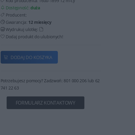
Kod producenta:
1600-1899 12 m-cy
Dostępność:
duża
Producent:
Gwarancja:
12 miesięcy
Wydrukuj ulotkę:
Dodaj produkt do ulubionych!
DODAJ DO KOSZYKA
Potrzebujesz pomocy? Zadzwoń: 801 000 206 lub 62
741 22 63
FORMULARZ KONTAKTOWY