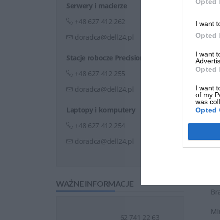
Opted 
Serwery i macierze
mi
+48 627 412 262
I want t
Pr
Opted 
doradca@dell24.pl
ob
me
I want 
Stacje robocze Precision
Advertis
Opted 
Pr
+48 627 412 255
ins
I want t
doradca@dell24.pl
of my P
Pr
was col
Laptopy i komputery
Opted 
od
+48 627 412 254
Su
doradca@dell24.pl
Na
Re
WAŻNE INFORMACJE
Br
Mi
62 741 22 63