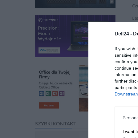
Cz
Ea
sp
Dell24 -
D
Ea
wa
If you wish 
sensitive in
confirm you
continue se
information 
further disc
participants
Downstream 
Persona
Na
SZYBKI KONTAKT
I want t
Ea