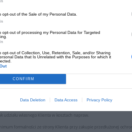
In
esięcy od daty ustania gwarancji producenta.
o opt-out of the Sale of my Personal Data.
zedłużona ochrona serwisowa jest realizowana na warunkach tożsam
In
ejmuje wszelkiego rodzaju awarie, które nie powstały z winy użytkown
chaniczne.
to opt-out of processing my Personal Data for Targeted
ing.
In
zedłużoną ochroną serwisową może zostać objęty sprzęt zakupiony
tytucje.
o opt-out of Collection, Use, Retention, Sale, and/or Sharing
ersonal Data that Is Unrelated with the Purposes for which it
zedłużona ochrona serwisowa jest na stałe przypisana do sprzęt
lected.
Out
sprzedaży i ma charakter globalny.
CONFIRM
ma gwarancyjna jest równa kwocie brutto zakupionego sprzętu.
prawy realizowane są w serwisach autoryzowanych do sumy gwarancyj
Data Deletion
Data Access
Privacy Policy
alizacja napraw w trybie door to door – wysyłka kurierem lub onsite u K
ak udziału własnego Klienta w kosztach napraw.
nimum formalności ze strony Klienta przy zakupie przedłużonej ochron