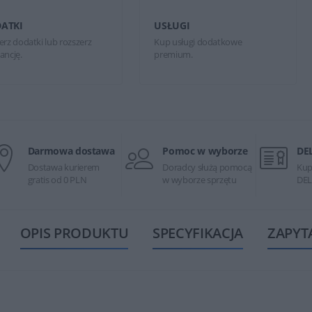
ATKI
USŁUGI
erz dodatki lub rozszerz
Kup usługi dodatkowe
ancję.
premium.
Darmowa dostawa
Pomoc w wyborze
DE
Dostawa kurierem
Doradcy służą pomocą
Kup
gratis od 0 PLN
w wyborze sprzętu
DEL
OPIS PRODUKTU
SPECYFIKACJA
ZAPYT