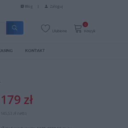
Blog
Zaloguj
0
Ulubione
Koszyk
EASING
KONTAKT
y
179 zł
145,53 zł netto