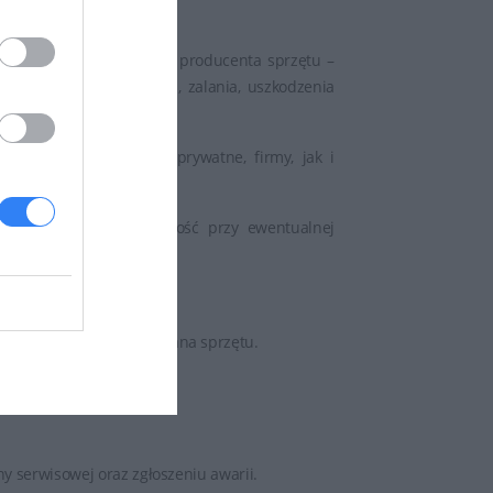
ych z gwarancją jakości producenta sprzętu –
ika sprzętu tj. rozbicia, zalania, uszkodzenia
 zarówno przez osoby prywatne, firmy, jak i
u, co podnosi jego wartość przy ewentualnej
nej lub następuje wymiana sprzętu.
lienta.
y serwisowej oraz zgłoszeniu awarii.