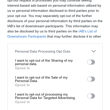
opt-out request is processed you may continue seeing
interest-based ads based on personal information utilized by
us or personal information disclosed to third parties prior to
Kod producenta
DW25_3AE5AE
your opt-out. You may separately opt-out of the further
disclosure of your personal information by third parties on the
Dell Technologies
IAB’s list of downstream participants. This information may
Dane
1 Dell Way
also be disclosed by us to third parties on the
IAB’s List of
producenta
Round Rock, TX 78664
Downstream Participants
that may further disclose it to other
third parties.
https://dell.com
DELL sp. z o.o
Personal Data Processing Opt Outs
Podmiot
ul. Inflancka 4A
I want to opt-out of the Sharing of my
odpowiedzialny
00-189 Warszawa
personal data.
Opted In
https://dell.com
I want to opt-out of the Sale of my
https://www.dell.com/support/content
Personal Data.
Pomoc
pl/category/product-support/self-sup
Opted In
techniczna
knowledgebase
I want to opt-out of processing my
Personal Data for Targeted Advertising.
Opted In