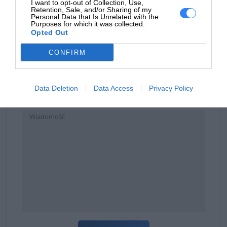
ZAPYTAJ O PRODUKT
I want to opt-out of Collection, Use,
Retention, Sale, and/or Sharing of my
Personal Data that Is Unrelated with the
Purposes for which it was collected.
Opted Out
Zapytanie o "Rozszerzenie gwarancji DELL DOCKS
CONFIRM
WD25 3Y Advanced Exchange -> 5Y Advanced
Exchange"
Data Deletion
Data Access
Privacy Policy