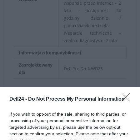
wsparcie przez Internet - 2
lata - dostępność: 24
godziny dziennie /
poniedziałek-niedziela
Wsparcie techniczne -
zdalna diagnostyka - 2 lata
Informacja o kompatybilnosci
Zaprojektowany
Dell Pro Dock WD25
dla
Deklarowana waga jest wagą minimalną i może różnić się w
zależności od konfiguracji oraz zmian występujących w
Dell24 -
Do Not Process My Personal Information
procesie produkcyjnym.
If you wish to opt-out of the sale, sharing to third parties, or
INFORMACJE HANDLOWE
processing of your personal or sensitive information for
targeted advertising by us, please use the below opt-out
section to confirm your selection. Please note that after your