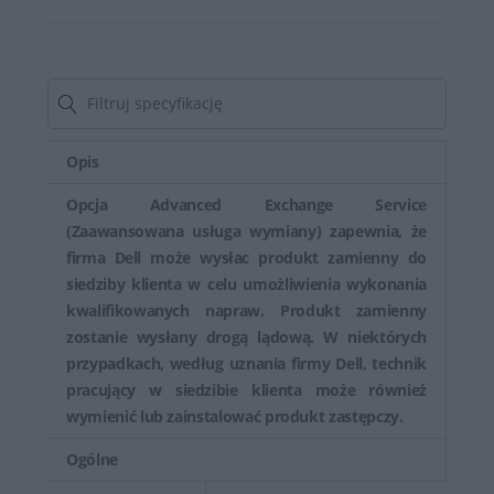
marki Dell. Usługa ta ważna jest w ciągu 30 dni od
zakupu spzętu. Gwarancja Dell obejmuje również pomoc
online za pośrednictwem zgłoszenia dokonanego przez
internet, pocztę e-mail lub czat z udziałem pracownika
obsługi technicznej firmy.
Opis
Dzięki gwarancji Dell można przeprowadzić diagnostykę
Opcja Advanced Exchange Service
(Zaawansowana usługa wymiany) zapewnia, że
problemów sprzętowych i sposób ich rozwiązania, a w
firma Dell może wysłac produkt zamienny do
razie konieczności serwis, naprawę i wymianę
siedziby klienta w celu umożliwienia wykonania
wadliwych części.
kwalifikowanych napraw. Produkt zamienny
zostanie wysłany drogą lądową. W niektórych
przypadkach, według uznania firmy Dell, technik
pracujący w siedzibie klienta może również
wymienić lub zainstalować produkt zastępczy.
Ogólne