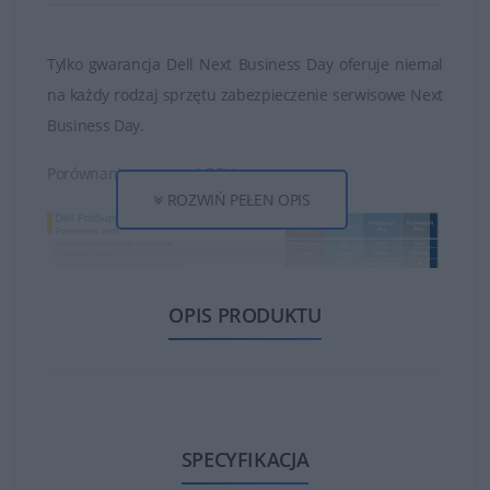
Tylko gwarancja Dell Next Business Day oferuje niemal
na każdy rodzaj sprzętu zabezpieczenie serwisowe Next
Business Day.
Porównanie gwarancji DELL:
ROZWIŃ PEŁEN OPIS
OPIS PRODUKTU
Gwarancja Dell obejmuje między innymi doradztwo w
SPECYFIKACJA
zakresie instalacji i konfiguracji zakupionych produktów