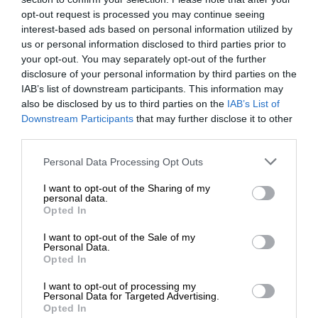
lata - dostępność: 24
opt-out request is processed you may continue seeing
godziny dziennie /
interest-based ads based on personal information utilized by
poniedziałek-niedziela
us or personal information disclosed to third parties prior to
Wsparcie techniczne -
your opt-out. You may separately opt-out of the further
Obsługa i
internetowy dostęp do bazy
disclosure of your personal information by third parties on the
wsparcie
informacji - 3 lata -
IAB’s list of downstream participants. This information may
dostępność: 24 godziny
also be disclosed by us to third parties on the
IAB’s List of
Downstream Participants
that may further disclose it to other
dziennie / poniedziałek-
third parties.
niedziela Wsparcie
techniczne - zdalna
Personal Data Processing Opt Outs
diagnostyka - 3 lata -
I want to opt-out of the Sharing of my
dostępność: 24 godziny
personal data.
dziennie / poniedziałek-
Opted In
niedziela Wsparcie
I want to opt-out of the Sale of my
techniczne - konsultacja
Personal Data.
poprzez e-mail - 3 lata -
Opted In
dostępność: 24 godziny
I want to opt-out of processing my
dziennie / poniedziałek-
Personal Data for Targeted Advertising.
niedziela
Opted In