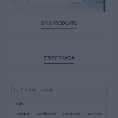
OPIS PRODUKTU
Gwarancja Dell obejmuje między innymi doradztwo w
SPECYFIKACJA
zakresie instalacji i konfiguracji zakupionych produktów
marki Dell. Usługa ta ważna jest w ciągu 30 dni od
zakupu spzętu. Gwarancja Dell obejmuje również pomoc
online za pośrednictwem zgłoszenia dokonanego przez
internet, pocztę e-mail lub czat z udziałem pracownika
obsługi technicznej firmy.
Opis
Dzięki gwarancji Dell można przeprowadzić diagnostykę
Zwiększ możliwości serwisowe swojego