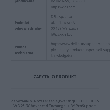
producenta
Round Rock, TX 78664
https://dell.com
DELL sp. z o.o
Podmiot
ul. Inflancka 4A
odpowiedzialny
00-189 Warszawa
https://dell.com
https://www.dell.com/support/content
Pomoc
pl/category/product-support/self-sup
techniczna
knowledgebase
ZAPYTAJ O PRODUKT
Zapytanie o "Rozszerzenie gwarancji DELL DOCKS
WD25 3Y Advanced Exchange -> 3Y ProSupport