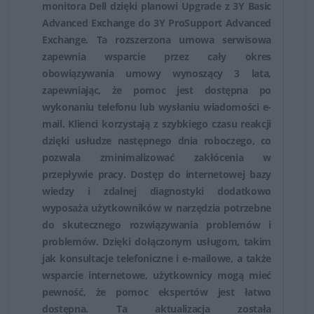
monitora Dell dzięki planowi Upgrade z 3Y Basic
problemów sprzętowych i sposób ich rozwiązania, a w
Advanced Exchange do 3Y ProSupport Advanced
razie konieczności serwis, naprawę i wymianę
Exchange. Ta rozszerzona umowa serwisowa
wadliwych części.
zapewnia wsparcie przez cały okres
obowiązywania umowy wynoszący 3 lata,
zapewniając, że pomoc jest dostępna po
wykonaniu telefonu lub wysłaniu wiadomości e-
mail. Klienci korzystają z szybkiego czasu reakcji
dzięki usłudze następnego dnia roboczego, co
pozwala zminimalizować zakłócenia w
przepływie pracy. Dostęp do internetowej bazy
wiedzy i zdalnej diagnostyki dodatkowo
wyposaża użytkowników w narzędzia potrzebne
do skutecznego rozwiązywania problemów i
problemów. Dzięki dołączonym usługom, takim
jak konsultacje telefoniczne i e-mailowe, a także
wsparcie internetowe, użytkownicy mogą mieć
pewność, że pomoc ekspertów jest łatwo
dostępna. Ta aktualizacja została