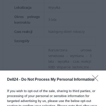
Lokalizacja
Wysyłka
Okres pełnego
3 lata
kontraktu
Czas reakcji
Następny dzień roboczy
Szczegóły
Rozszerzona umowa
serwisowa - wymiana - 3
lata - wysyłka - czas reakcji:
NBD Wsparcie techniczne -
konsultacja telefoniczna - 3
lata - dostępność: 24
Dell24 -
Do Not Process My Personal Information
godziny dziennie /
poniedziałek-niedziela
If you wish to opt-out of the sale, sharing to third parties, or
Wsparcie techniczne -
processing of your personal or sensitive information for
wsparcie przez Internet - 3
targeted advertising by us, please use the below opt-out
section to confirm your selection. Please note that after your