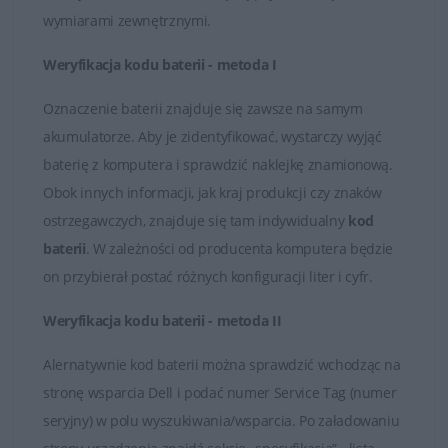
wymiarami zewnętrznymi.
Łatwy kontakt i fachowa obsługa
Weryfikacja kodu baterii - metoda I
W przypadku jakichkolwiek wątpliwości i problemów z
doborem baterii do posiadanego laptopa, zawsze mogą
Oznaczenie baterii znajduje się zawsze na samym
Państwo skontaktować się z naszymi Doradcami, którzy
akumulatorze. Aby je zidentyfikować, wystarczy wyjąć
udzielą fachowej i wyczerpującej porady. Na przesłane
baterię z komputera i sprawdzić naklejkę znamionową.
zapytania odpowiadamy rzetelnie i bez zbędnej zwłoki.
Obok innych informacji, jak kraj produkcji czy znaków
Satysfakcja z zakupu jest dla nas najważniejsza.
ostrzegawczych, znajduje się tam indywidualny
kod
baterii
. W zależności od producenta komputera będzie
Dobór baterii do laptopów DELL
on przybierał postać różnych konfiguracji liter i cyfr.
Weryfikacja kodu baterii - metoda II
Alernatywnie kod baterii można sprawdzić wchodząc na
stronę wsparcia Dell i podać numer Service Tag (numer
seryjny) w polu wyszukiwania/wsparcia. Po załadowaniu