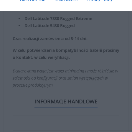
modelami laptopów:
Dell Latitude 7330 Rugged Extreme
Dell Latitude 5430 Rugged
Czas realizacji zamówienia od 5-14 dni.
W celu potwierdzenia kompatybilności baterii prosimy
o kontakt, w celu weryfikacji.
Deklarowana waga jest wagą minimalną i może różnić się w
zależności od konfiguracji oraz zmian występujących w
procesie produkcyjnym.
INFORMACJE HANDLOWE