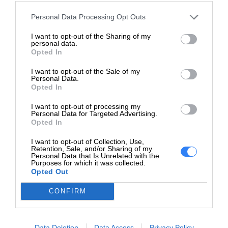
SPECYFIKACJA
Personal Data Processing Opt Outs
I want to opt-out of the Sharing of my
personal data.
Opted In
I want to opt-out of the Sale of my
Personal Data.
Specyfikacja produktu: Dell
Opted In
53.5Wh 3-cell M0TN3
I want to opt-out of processing my
Personal Data for Targeted Advertising.
Opted In
Typ Baterii
: Li-ion
Napięcie
: 11.4V
I want to opt-out of Collection, Use,
Pojemność
: 53.5Wh (4457mAh)
Retention, Sale, and/or Sharing of my
Personal Data that Is Unrelated with the
Liczba ogniw
: 3-cell
Purposes for which it was collected.
Opted Out
Numer części
: M0TN3, 0M0TN3, XVJNP, 6JRCP
Stan
: Nowa, oryginalna bateria
CONFIRM
Kompatybilność
Bateria Dell M0TN3 jest kompatybilna z następującymi
Data Deletion
Data Access
Privacy Policy