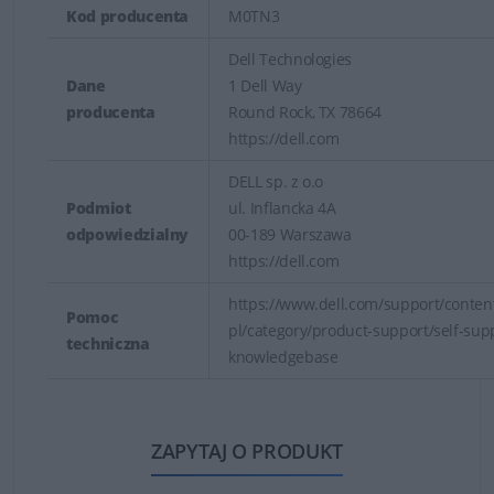
Kod producenta
M0TN3
Dell Technologies
Dane
1 Dell Way
producenta
Round Rock, TX 78664
https://dell.com
DELL sp. z o.o
Podmiot
ul. Inflancka 4A
odpowiedzialny
00-189 Warszawa
https://dell.com
https://www.dell.com/support/content
Pomoc
pl/category/product-support/self-sup
techniczna
knowledgebase
ZAPYTAJ O PRODUKT