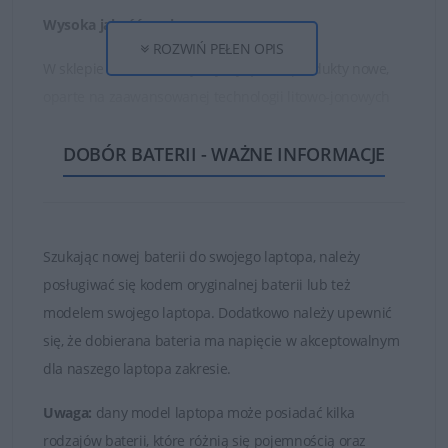
Wysoka jakość ogniw
ROZWIŃ PEŁEN OPIS
W sklepie DELL24 oferujemy wyłącznie produkty nowe,
oparte na zaawansowanej technologii litowo-jonowych
ogniw oraz najwyższej jakości częściach i materiałach.
DOBÓR BATERII - WAŻNE INFORMACJE
Dzięki temu zakupione baterie są w stanie działać długo
i bezawaryjnie.
Nie kupuj najtańszych zamienników, których ogniwa
są bardzo słabej jakości!
Szukając nowej baterii do swojego laptopa, należy
posługiwać się kodem oryginalnej baterii lub też
Baterie, które znajduje się w ofercie sklepu DELL24 są
modelem swojego laptopa. Dodatkowo należy upewnić
oryginalnymi częściami zamiennymi lub wysokiej jakości
się, że dobierana bateria ma napięcie w akceptowalnym
zamiennikami takich firm jak Dell, Green Cell czy
dla naszego laptopa zakresie.
Whitenergy. Tylko markowe produkty spełniają
najwyższe standardy jakości i posiadają certyfikaty FCC,
Uwaga:
dany model laptopa może posiadać kilka
CE i ROHS.
rodzajów baterii, które różnią się pojemnością oraz