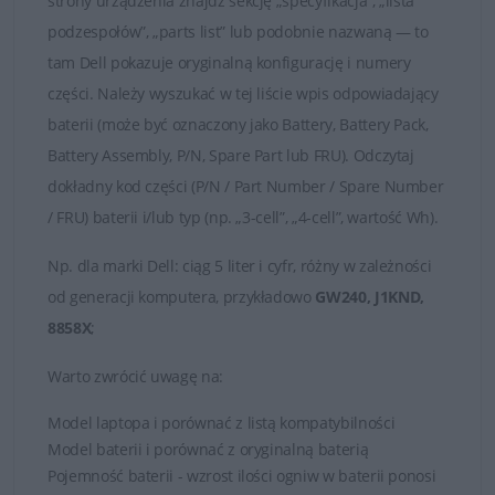
strony urządzenia znajdź sekcję „specyfikacja”, „lista
podzespołów”, „parts list” lub podobnie nazwaną — to
tam Dell pokazuje oryginalną konfigurację i numery
części. Należy wyszukać w tej liście wpis odpowiadający
baterii (może być oznaczony jako Battery, Battery Pack,
Battery Assembly, P/N, Spare Part lub FRU). Odczytaj
dokładny kod części (P/N / Part Number / Spare Number
/ FRU) baterii i/lub typ (np. „3-cell”, „4-cell”, wartość Wh).
Np.
dla marki
Dell
: ciąg 5 liter i cyfr, różny w zależności
od generacji komputera, przykładowo
GW240, J1KND,
8858X
;
Warto zwrócić uwagę na:
Model laptopa i porównać z listą kompatybilności
Model baterii i porównać z oryginalną baterią
Pojemność baterii - wzrost ilości ogniw w baterii ponosi