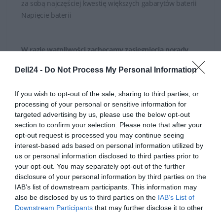
za sobą najczęściej kwestię większych gabarytów baterii
Napięcie baterii
W razie wątpliwości zachęcamy zasięgnięcia porady
naszych Doradców, którzy służą swoją fachową
Dell24 -
Do Not Process My Personal Information
wiedzą zarówno poprzez
kontakt telefoniczny jak
i mailowy
.
If you wish to opt-out of the sale, sharing to third parties, or
processing of your personal or sensitive information for
targeted advertising by us, please use the below opt-out
section to confirm your selection. Please note that after your
opt-out request is processed you may continue seeing
interest-based ads based on personal information utilized by
us or personal information disclosed to third parties prior to
OPIS PRODUKTU
your opt-out. You may separately opt-out of the further
disclosure of your personal information by third parties on the
IAB’s list of downstream participants. This information may
also be disclosed by us to third parties on the
IAB’s List of
Downstream Participants
that may further disclose it to other
third parties.