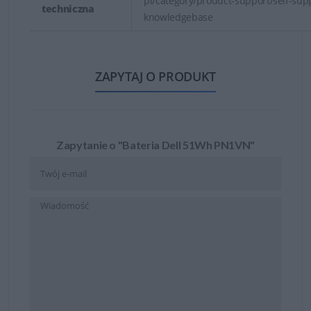
pl/category/product-support/self-sup
techniczna
knowledgebase
ZAPYTAJ O PRODUKT
Zapytanie o "Bateria Dell 51Wh PN1VN"