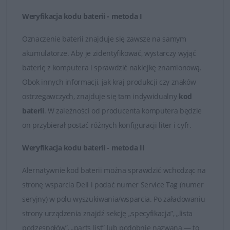
Weryfikacja kodu baterii - metoda I
W przypadku jakichkolwiek wątpliwości i problemów z
doborem baterii do posiadanego laptopa, zawsze mogą
Oznaczenie baterii znajduje się zawsze na samym
Państwo skontaktować się z naszymi Doradcami, którzy
akumulatorze. Aby je zidentyfikować, wystarczy wyjąć
udzielą fachowej i wyczerpującej porady. Na przesłane
baterię z komputera i sprawdzić naklejkę znamionową.
zapytania odpowiadamy rzetelnie i bez zbędnej zwłoki.
Obok innych informacji, jak kraj produkcji czy znaków
Satysfakcja z zakupu jest dla nas najważniejsza.
ostrzegawczych, znajduje się tam indywidualny
kod
baterii
. W zależności od producenta komputera będzie
Dobór baterii do laptopów DELL
on przybierał postać różnych konfiguracji liter i cyfr.
Weryfikacja kodu baterii - metoda II
Alernatywnie kod baterii można sprawdzić wchodząc na
stronę wsparcia Dell i podać numer Service Tag (numer
seryjny) w polu wyszukiwania/wsparcia. Po załadowaniu
strony urządzenia znajdź sekcję „specyfikacja”, „lista
podzespołów”, „parts list” lub podobnie nazwaną — to