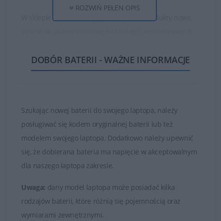
ROZWIŃ PEŁEN OPIS
W sklepie DELL24 oferujemy wyłącznie produkty nowe,
oparte na zaawansowanej technologii litowo-jonowych
ogniw oraz najwyższej jakości częściach i materiałach.
DOBÓR BATERII - WAŻNE INFORMACJE
Dzięki temu zakupione baterie są w stanie działać długo
i bezawaryjnie.
Nie kupuj najtańszych zamienników, których ogniwa
są bardzo słabej jakości!
Szukając nowej baterii do swojego laptopa, należy
posługiwać się kodem oryginalnej baterii lub też
Baterie, które znajduje się w ofercie sklepu DELL24 są
modelem swojego laptopa. Dodatkowo należy upewnić
oryginalnymi częściami zamiennymi lub wysokiej jakości
się, że dobierana bateria ma napięcie w akceptowalnym
zamiennikami takich firm jak Dell, Green Cell czy
dla naszego laptopa zakresie.
Whitenergy. Tylko markowe produkty spełniają
najwyższe standardy jakości i posiadają certyfikaty FCC,
Uwaga:
dany model laptopa może posiadać kilka
CE i ROHS.
rodzajów baterii, które różnią się pojemnością oraz
wymiarami zewnętrznymi.
Łatwy kontakt i fachowa obsługa