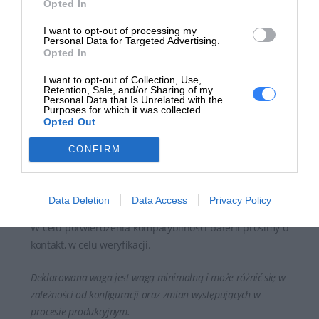
Opted In
I want to opt-out of processing my
Personal Data for Targeted Advertising.
Opted In
I want to opt-out of Collection, Use,
Retention, Sale, and/or Sharing of my
Personal Data that Is Unrelated with the
Bateria kompatybilna z laptopami:
Dell G5 15 SE (5505)
Purposes for which it was collected.
Dell Inspiron 14 (5490) Dell G3 15 (3590) Dell G5 15 (5500)
Opted Out
Dell G3 15 (3500) Dell G5 15 SE (5505)
CONFIRM
Zastępuje modele baterii:
0C9VNH 0M4GWP 0PN1VN
0415CG C9VNH M4GWP PN1VN 266J9
Czas realizacji zamówienia od 5-14 dni.
Data Deletion
Data Access
Privacy Policy
W celu potwierdzenia kompatybilności baterii prosimy o
kontakt, w celu weryfikacji.
Deklarowana waga jest wagą minimalną i może różnić się w
zależności od konfiguracji oraz zmian występujących w
procesie produkcyjnym.