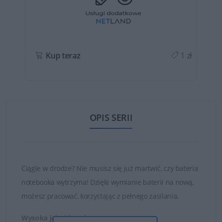
ł
Kup teraz
1 zł
OPIS SERII
Ciągle w drodze? Nie musisz się już martwić, czy bateria
notebooka wytrzyma! Dzięki wymianie baterii na nową,
możesz pracować, korzystając z pełnego zasilania.
Wysoka jakość ogniw