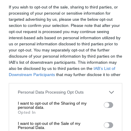
If you wish to opt-out of the sale, sharing to third parties, or
processing of your personal or sensitive information for
targeted advertising by us, please use the below opt-out
W razie wątpliwości zachęcamy zasięgnięcia porady
section to confirm your selection. Please note that after your
naszych Doradców, którzy służą swoją fachową
opt-out request is processed you may continue seeing
wiedzą zarówno poprzez
kontakt telefoniczny jak
interest-based ads based on personal information utilized by
us or personal information disclosed to third parties prior to
i mailowy
.
your opt-out. You may separately opt-out of the further
disclosure of your personal information by third parties on the
IAB’s list of downstream participants. This information may
also be disclosed by us to third parties on the
IAB’s List of
Downstream Participants
that may further disclose it to other
third parties.
OPIS PRODUKTU
Personal Data Processing Opt Outs
I want to opt-out of the Sharing of my
personal data.
Opted In
SPECYFIKACJA
I want to opt-out of the Sale of my
Personal Data.