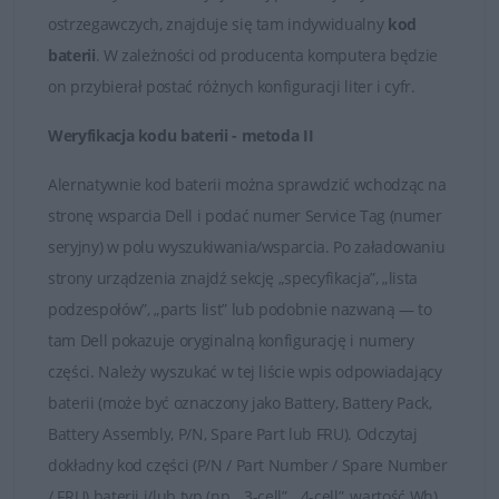
Satysfakcja z zakupu jest dla nas najważniejsza.
ostrzegawczych, znajduje się tam indywidualny
kod
baterii
. W zależności od producenta komputera będzie
Dobór baterii do laptopów DELL
on przybierał postać różnych konfiguracji liter i cyfr.
Weryfikacja kodu baterii - metoda II
Alernatywnie kod baterii można sprawdzić wchodząc na
stronę wsparcia Dell i podać numer Service Tag (numer
seryjny) w polu wyszukiwania/wsparcia. Po załadowaniu
strony urządzenia znajdź sekcję „specyfikacja”, „lista
podzespołów”, „parts list” lub podobnie nazwaną — to
tam Dell pokazuje oryginalną konfigurację i numery
części. Należy wyszukać w tej liście wpis odpowiadający
baterii (może być oznaczony jako Battery, Battery Pack,
Battery Assembly, P/N, Spare Part lub FRU). Odczytaj
dokładny kod części (P/N / Part Number / Spare Number
/ FRU) baterii i/lub typ (np. „3-cell”, „4-cell”, wartość Wh).