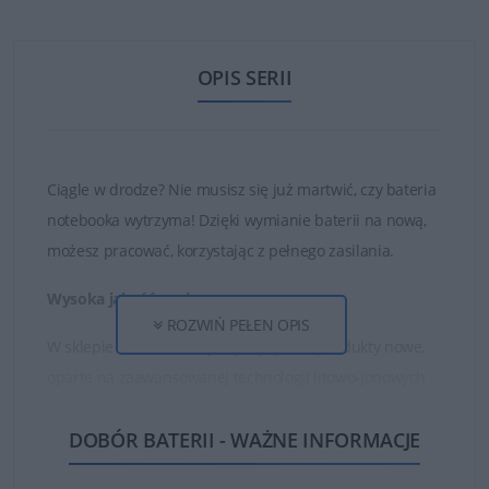
OPIS SERII
Ciągle w drodze? Nie musisz się już martwić, czy bateria
notebooka wytrzyma! Dzięki wymianie baterii na nową,
możesz pracować, korzystając z pełnego zasilania.
Wysoka jakość ogniw
ROZWIŃ PEŁEN OPIS
W sklepie DELL24 oferujemy wyłącznie produkty nowe,
oparte na zaawansowanej technologii litowo-jonowych
ogniw oraz najwyższej jakości częściach i materiałach.
DOBÓR BATERII - WAŻNE INFORMACJE
Dzięki temu zakupione baterie są w stanie działać długo
i bezawaryjnie.