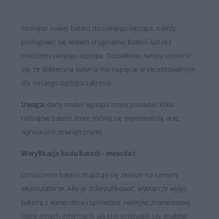
Nie kupuj najtańszych zamienników, których ogniwa
są bardzo słabej jakości!
Szukając nowej baterii do swojego laptopa, należy
posługiwać się kodem oryginalnej baterii lub też
Baterie, które znajduje się w ofercie sklepu DELL24 są
modelem swojego laptopa. Dodatkowo należy upewnić
oryginalnymi częściami zamiennymi lub wysokiej jakości
się, że dobierana bateria ma napięcie w akceptowalnym
zamiennikami takich firm jak Dell, Green Cell czy
dla naszego laptopa zakresie.
Whitenergy. Tylko markowe produkty spełniają
najwyższe standardy jakości i posiadają certyfikaty FCC,
Uwaga:
dany model laptopa może posiadać kilka
CE i ROHS.
rodzajów baterii, które różnią się pojemnością oraz
wymiarami zewnętrznymi.
Łatwy kontakt i fachowa obsługa
Weryfikacja kodu baterii - metoda I
W przypadku jakichkolwiek wątpliwości i problemów z
doborem baterii do posiadanego laptopa, zawsze mogą
Oznaczenie baterii znajduje się zawsze na samym
Państwo skontaktować się z naszymi Doradcami, którzy
akumulatorze. Aby je zidentyfikować, wystarczy wyjąć
udzielą fachowej i wyczerpującej porady. Na przesłane
baterię z komputera i sprawdzić naklejkę znamionową.
zapytania odpowiadamy rzetelnie i bez zbędnej zwłoki.
Obok innych informacji, jak kraj produkcji czy znaków