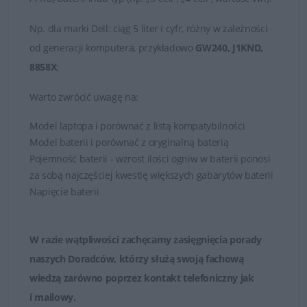
Np.
dla marki
Dell
: ciąg 5 liter i cyfr, różny w zależności
od generacji komputera, przykładowo
GW240, J1KND,
8858X
;
Warto zwrócić uwagę na:
Model laptopa i porównać z listą kompatybilności
Model baterii i porównać z oryginalną baterią
Pojemność baterii - wzrost ilości ogniw w baterii ponosi
za sobą najczęściej kwestię większych gabarytów baterii
Napięcie baterii
W razie wątpliwości zachęcamy zasięgnięcia porady
naszych Doradców, którzy służą swoją fachową
wiedzą zarówno poprzez
kontakt telefoniczny jak
i mailowy
.