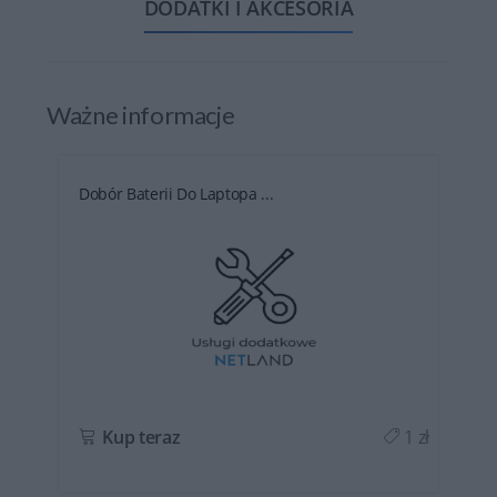
DODATKI I AKCESORIA
Ważne informacje
Dobór Baterii Do Laptopa ...
ł
Kup teraz
1 zł