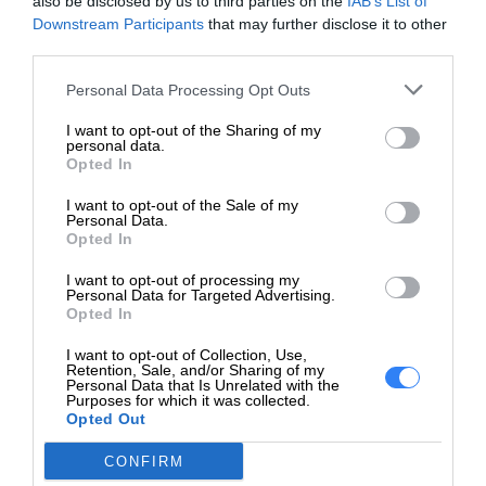
also be disclosed by us to third parties on the
IAB’s List of
Nazwa
: Dell 51Wh 4-cell DD9VF
Downstream Participants
that may further disclose it to other
Typ ogniwa
: Li-Polymer
third parties.
Pojemność
: 51Wh (6710mAh)
Personal Data Processing Opt Outs
Napięcie
: 7.6V
Liczba ogniw
: 4
I want to opt-out of the Sharing of my
personal data.
Wymiary
: (w zależności od producenta, warto
Opted In
sprawdzić przed zakupem)
Waga
: (wartość niepodana, sprawdzić na etykiecie
I want to opt-out of the Sale of my
Personal Data.
produktu)
Opted In
Kompatybilne numery
I want to opt-out of processing my
Personal Data for Targeted Advertising.
części
Opted In
DD9VF
I want to opt-out of Collection, Use,
Retention, Sale, and/or Sharing of my
X1W0D
Personal Data that Is Unrelated with the
00FDRT
Purposes for which it was collected.
Opted Out
P103G002
X1W0D
CONFIRM
52TWH