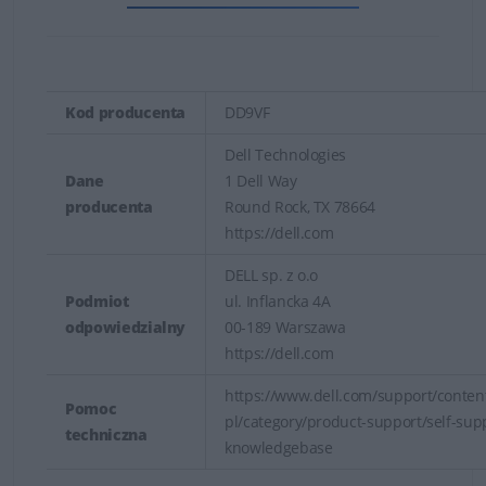
Kod producenta
DD9VF
Dell Technologies
Dane
1 Dell Way
producenta
Round Rock, TX 78664
https://dell.com
DELL sp. z o.o
Podmiot
ul. Inflancka 4A
odpowiedzialny
00-189 Warszawa
https://dell.com
https://www.dell.com/support/content
Pomoc
pl/category/product-support/self-sup
techniczna
knowledgebase