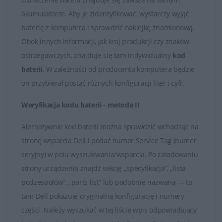
Państwo skontaktować się z naszymi Doradcami, którzy
akumulatorze. Aby je zidentyfikować, wystarczy wyjąć
udzielą fachowej i wyczerpującej porady. Na przesłane
baterię z komputera i sprawdzić naklejkę znamionową.
zapytania odpowiadamy rzetelnie i bez zbędnej zwłoki.
Obok innych informacji, jak kraj produkcji czy znaków
Satysfakcja z zakupu jest dla nas najważniejsza.
ostrzegawczych, znajduje się tam indywidualny
kod
baterii
. W zależności od producenta komputera będzie
Dobór baterii do laptopów DELL
on przybierał postać różnych konfiguracji liter i cyfr.
Weryfikacja kodu baterii - metoda II
Alernatywnie kod baterii można sprawdzić wchodząc na
stronę wsparcia Dell i podać numer Service Tag (numer
seryjny) w polu wyszukiwania/wsparcia. Po załadowaniu
strony urządzenia znajdź sekcję „specyfikacja”, „lista
podzespołów”, „parts list” lub podobnie nazwaną — to
tam Dell pokazuje oryginalną konfigurację i numery
części. Należy wyszukać w tej liście wpis odpowiadający