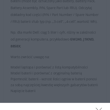
baterii (może być oznaczony jako Battery, Battery Pack,
Battery Assembly, P/N, Spare Part lub FRU). Odczytaj
dokładny kod części (P/N / Part Number / Spare Number
/ FRU) baterii i/lub typ (np. „3-cell”, „4-cell”, wartość Wh).
Np.
dla marki
Dell
: ciąg 5 liter i cyfr, różny w zależności
od generacji komputera, przykładowo
GW240, J1KND,
8858X
;
Warto zwrócić uwagę na:
Model laptopa i porównać z listą kompatybilności
Model baterii i porównać z oryginalną baterią
Pojemność baterii - wzrost ilości ogniw w baterii ponosi
za sobą najczęściej kwestię większych gabarytów baterii
Napięcie baterii
W razie wątpliwości zachęcamy zasięgnięcia porady