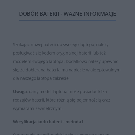
ogniw oraz najwyższej jakości częściach i materiałach.
DOBÓR BATERII - WAŻNE INFORMACJE
Dzięki temu zakupione baterie są w stanie działać długo
i bezawaryjnie.
Nie kupuj najtańszych zamienników, których ogniwa
są bardzo słabej jakości!
Szukając nowej baterii do swojego laptopa, należy
posługiwać się kodem oryginalnej baterii lub też
Baterie, które znajduje się w ofercie sklepu DELL24 są
modelem swojego laptopa. Dodatkowo należy upewnić
oryginalnymi częściami zamiennymi lub wysokiej jakości
się, że dobierana bateria ma napięcie w akceptowalnym
zamiennikami takich firm jak Dell, Green Cell czy
dla naszego laptopa zakresie.
Whitenergy. Tylko markowe produkty spełniają
najwyższe standardy jakości i posiadają certyfikaty FCC,
Uwaga:
dany model laptopa może posiadać kilka
CE i ROHS.
rodzajów baterii, które różnią się pojemnością oraz
wymiarami zewnętrznymi.
Łatwy kontakt i fachowa obsługa
Weryfikacja kodu baterii - metoda I
W przypadku jakichkolwiek wątpliwości i problemów z
doborem baterii do posiadanego laptopa, zawsze mogą
Oznaczenie baterii znajduje się zawsze na samym