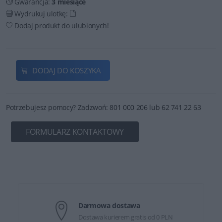
Gwarancja:
3 miesiące
Wydrukuj ulotkę:
Dodaj produkt do ulubionych!
DODAJ DO KOSZYKA
Potrzebujesz pomocy? Zadzwoń: 801 000 206 lub 62 741 22 63
FORMULARZ KONTAKTOWY
Darmowa dostawa
Dostawa kurierem gratis od 0 PLN