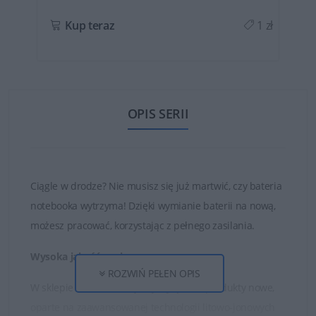
ł
Kup teraz
1 zł
OPIS SERII
Ciągle w drodze? Nie musisz się już martwić, czy bateria
notebooka wytrzyma! Dzięki wymianie baterii na nową,
możesz pracować, korzystając z pełnego zasilania.
Wysoka jakość ogniw
ROZWIŃ PEŁEN OPIS
W sklepie DELL24 oferujemy wyłącznie produkty nowe,
oparte na zaawansowanej technologii litowo-jonowych