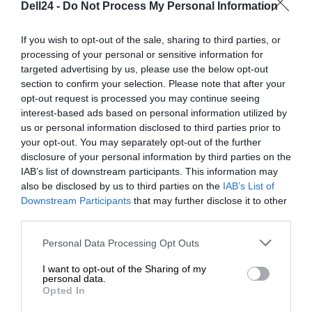
Dell24 -
Do Not Process My Personal Information
naszych Doradców, którzy służą swoją fachową
wiedzą zarówno poprzez
kontakt telefoniczny jak
If you wish to opt-out of the sale, sharing to third parties, or
i mailowy
.
processing of your personal or sensitive information for
targeted advertising by us, please use the below opt-out
section to confirm your selection. Please note that after your
opt-out request is processed you may continue seeing
interest-based ads based on personal information utilized by
us or personal information disclosed to third parties prior to
your opt-out. You may separately opt-out of the further
OPIS PRODUKTU
disclosure of your personal information by third parties on the
IAB’s list of downstream participants. This information may
also be disclosed by us to third parties on the
IAB’s List of
Downstream Participants
that may further disclose it to other
third parties.
SPECYFIKACJA
Personal Data Processing Opt Outs
I want to opt-out of the Sharing of my
personal data.
Opted In