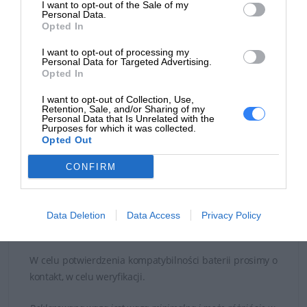
I want to opt-out of the Sale of my
Personal Data.
Opted In
Akumulator stosowany w notebookach Dell: Inspiron 13
I want to opt-out of processing my
5310 Inspiron 14 5410 Inspiron 14 5410 2-in-1 Inspiron
Personal Data for Targeted Advertising.
Opted In
14 5418 Inspiron 15 3510 Inspiron 15 3511 Inspiron 15
3515 Inspiron 15 5510 Inspiron 15 5518 Inspiron 5410 2-
I want to opt-out of Collection, Use,
Retention, Sale, and/or Sharing of my
in-1 Inspiron 5415 Inspiron 5515 Latitude 3320 Latitude
Personal Data that Is Unrelated with the
3420 Latitude 3520 Vostro 14 5410 Vostro 15 3510 Vostro
Purposes for which it was collected.
Opted Out
15 3511 Vostro 15 3515 Vostro 15 5510 Vostro 5415
Vostro 5510 Vostro 5515
CONFIRM
Zastępuje akumulatory Dell: V6W33 WV3K8 VKYJX MVK11
XDY9K PG8YJ 927N5 FH3K2 MGCM5
Data Deletion
Data Access
Privacy Policy
Czas realizacji zamówienia od 5-14 dni.
W celu potwierdzenia kompatybilności baterii prosimy o
kontakt, w celu weryfikacji.