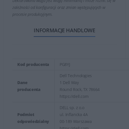
Deklarowana waga jest wagą minimalną i może różnić się w
zależności od konfiguracji oraz zmian występujących w
procesie produkcyjnym.
INFORMACJE HANDLOWE
Kod producenta
PG8YJ
Dell Technologies
Dane
1 Dell Way
producenta
Round Rock, TX 78664
https://dell.com
DELL sp. z o.o
Podmiot
ul. Inflancka 4A
odpowiedzialny
00-189 Warszawa
https://dell.com