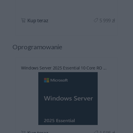
ł
Kup teraz
5 999 zł
Oprogramowanie
Windows Server 2025 Essential 10 Core RO ...
ł
Kup teraz
1 598 zł