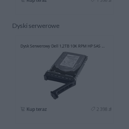
Dyski serwerowe
Dysk Serwerowy Dell 1,2TB 10K RPM HP SAS ...
ł
Kup teraz
2 398 zł