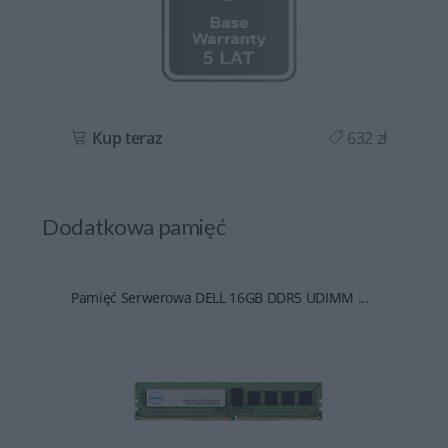
ł
Kup teraz
632 zł
Dodatkowa pamięć
Pamięć Serwerowa DELL 16GB DDR5 UDIMM ...