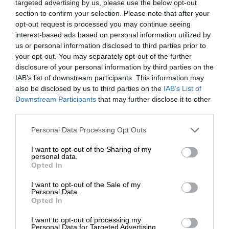
targeted advertising by us, please use the below opt-out
„skrojone na miarę” do obsługi plików/wydruków,
section to confirm your selection. Please note that after your
Rodzaj
DIMM 288-pin
opt-out request is processed you may continue seeing
obudowy
dedykowanej grupy roboczej, wiadomości e-mail oraz
interest-based ads based on personal information utilized by
niewielkich aplikacji serwera sieci Web w obudowie typu
us or personal information disclosed to third parties prior to
Sloty
4 (całkowita) / 2 (pusty)
small form factor. Dzięki kolejnej generacji w zakresie
your opt-out. You may separately opt-out of the further
disclosure of your personal information by third parties on the
Cechy
Niebuforowana
obniżenia poziomu hałasu ten system jest idealny do
IAB’s list of downstream participants. This information may
zastosowań w centrach danych lub placówkach
Cechy
also be disclosed by us to third parties on the
IAB’s List of
2 x 16 GB
biurowych. Serwery Dell typu Tower są doskonałą
Downstream Participants
that may further disclose it to other
konfiguracji
third parties.
platformą do uruchamiania aplikacji do pracy grupowej,
Napęd dyskowy
takich jak poczta e-mail, współużytkowanie
Personal Data Processing Opt Outs
Typ
HDD + SSD
plików/drukarek i zarządzanie bazami danych.
I want to opt-out of the Sharing of my
personal data.
Pojemność
2x2TB 2x480GB SSD SATA
Opted In
Typ interfejsu
SATA 6Gb/s
I want to opt-out of the Sale of my
Personal Data.
1 DWPD, Read Intensive,
Opted In
Cechy
format zaawansowany 512
I want to opt-out of processing my
Personal Data for Targeted Advertising.