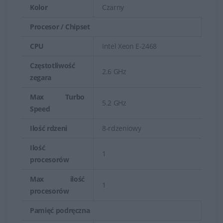
Kolor
Czarny
Procesor / Chipset
CPU
Intel Xeon E-2468
Częstotliwość
2.6 GHz
zegara
Max Turbo
5.2 GHz
Speed
Ilość rdzeni
8-rdzeniowy
Serwery Dell Tower zwykle są wyposażone w większą
liczbę wnęk na dyski twarde. Jest to doskonałe
Ilość
1
rozwiązanie dla placówek i oddziałów przedsiębiorstw.
procesorów
Niektóre serwery są dostępne w szafach serwerowych i
Max ilość
1
jako jednostki przenośne. Dodatkowa pamięć masowa
procesorów
jest zapewniona dzięki zewnętrznym dyskom
Pamięć podręczna
SCSI/SAS/SATA lub pamięci masowej fibre channel.