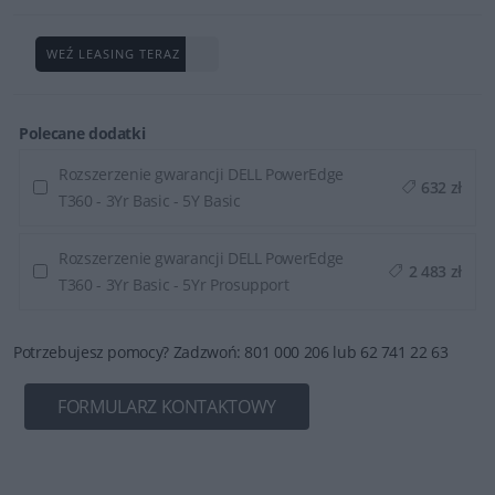
WEŹ LEASING TERAZ
Polecane dodatki
Rozszerzenie gwarancji DELL PowerEdge
632 zł
T360 - 3Yr Basic - 5Y Basic
Rozszerzenie gwarancji DELL PowerEdge
2 483 zł
T360 - 3Yr Basic - 5Yr Prosupport
Potrzebujesz pomocy? Zadzwoń: 801 000 206 lub 62 741 22 63
FORMULARZ KONTAKTOWY