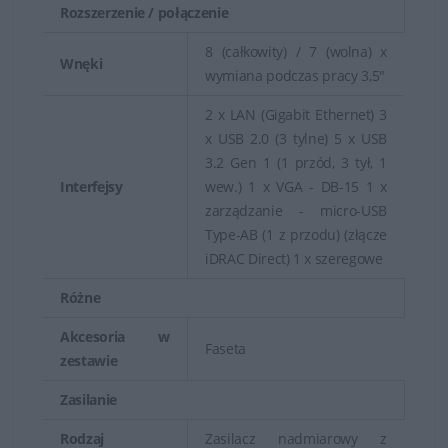
Rozszerzenie / połączenie
Serwer Dell PowerEdge T150
- doskonały
8 (całkowity) / 7 (wolna) x
pierwszy serwer dla środowisk SOHO i MSP.
Wnęki
wymiana podczas pracy 3,5"
Serwer Dell PowerEdge T350
- wydajny serwer w
2 x LAN (Gigabit Ethernet) 3
obudowie typu tower z możliwością rozbudowy
x USB 2.0 (3 tylne) 5 x USB
dla środowisk MSP i ROBO.
3.2 Gen 1 (1 przód, 3 tył, 1
Interfejsy
wew.) 1 x VGA - DB-15 1 x
zarządzanie - micro-USB
Type-AB (1 z przodu) (złącze
iDRAC Direct) 1 x szeregowe
Różne
Akcesoria w
Faseta
zestawie
Zasilanie
Rodzaj
Zasilacz nadmiarowy z