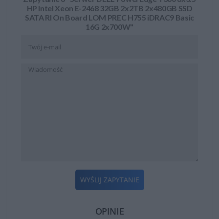
HP Intel Xeon E-2468 32GB 2x2TB 2x480GB SSD
SATA RI On Board LOM PREC H755 iDRAC9 Basic
16G 2x700W"
WYŚLIJ ZAPYTANIE
OPINIE