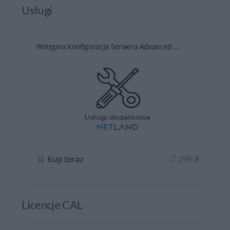
Usługi
Wstępna Konfiguracja Serwera Advanced ...
ł
Kup teraz
299 zł
Licencje CAL