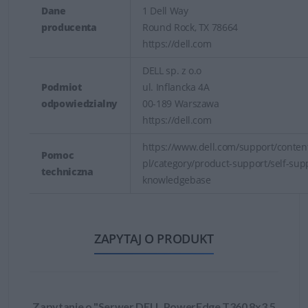
Dane
1 Dell Way
producenta
Round Rock, TX 78664
https://dell.com
DELL sp. z o.o
Podmiot
ul. Inflancka 4A
odpowiedzialny
00-189 Warszawa
https://dell.com
https://www.dell.com/support/content
Pomoc
pl/category/product-support/self-sup
techniczna
knowledgebase
ZAPYTAJ O PRODUKT
Zapytanie o "Serwer DELL PowerEdge T360 8x3.5