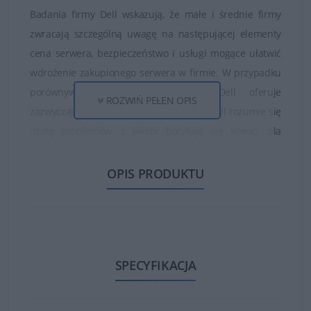
Badania firmy Dell wskazują, że małe i średnie firmy
zwracają szczególną uwagę na następującej elementy
cena serwera, bezpieczeństwo i usługi mogące ułatwić
wdrożenie zakupionego serwera w firmie. W przypadku
porównywalnych produktów firma Dell oferuje
ROZWIŃ PEŁEN OPIS
zazwyczaj korzystniejsze ceny. W firmie Dell rozumie się
istotę problemów, z jakimi borykają się klienci, dla
których opracowano rozwiązania serwerowe (np.
bezpieczeństwo, niezawodność, funkcje zarządzania).
OPIS PRODUKTU
Dell posiada kompleksową linię produktów i rozwiązań
serwerowych, która pozwala spełnić potrzeby większości
klientów: serwery (w obudowie typu tower, w szafie
serwerowej lub kasetowe), pamięć masowa, komputery
SPECYFIKACJA
(laptopy, komputery stacjonarne).