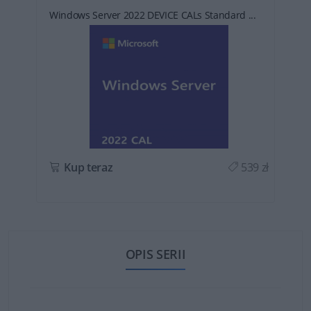
Windows Server 2022 DEVICE CALs Standard ...
ł
Kup teraz
539 zł
OPIS SERII