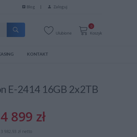
Blog
Zaloguj
0
Ulubione
Koszyk
EASING
KONTAKT
eon E-2414 16GB 2x2TB
4 899 zł
3 982,93 zł netto