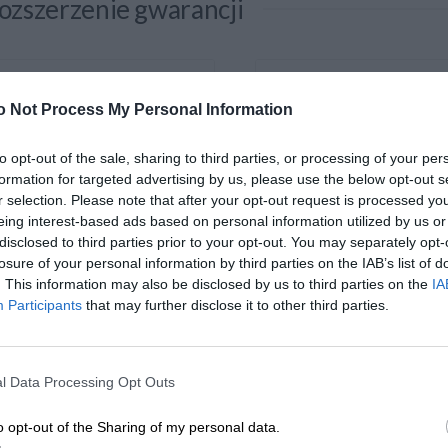
ozszerzenie gwarancji
Rozszerzenie Gwarancji DELL
Rozszerzenie Gwarancji DE
o Not Process My Personal Information
PowerEdge T1 ...
PowerEdge T1 ...
to opt-out of the sale, sharing to third parties, or processing of your per
formation for targeted advertising by us, please use the below opt-out s
r selection. Please note that after your opt-out request is processed y
eing interest-based ads based on personal information utilized by us or
disclosed to third parties prior to your opt-out. You may separately opt-
losure of your personal information by third parties on the IAB’s list of
. This information may also be disclosed by us to third parties on the
IA
Participants
that may further disclose it to other third parties.
Kup teraz
375 zł
Kup teraz
700
l Data Processing Opt Outs
odatkowa pamięć
o opt-out of the Sharing of my personal data.