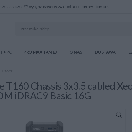
owa dostawa
Wysyłka nawet w 24h
DELL Partner Titanium
T+ PC
PRO MAX TANIEJ
O NAS
DOSTAWA
L
u Tower
 T160 Chassis 3x3.5 cabled X
OM iDRAC9 Basic 16G