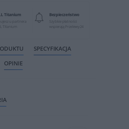
LL Titanium
Bezpieczeństwo
ujesz u partnera
Szybkie płatności
L Titanium
wspierają Przelewy24
RODUKTU
SPECYFIKACJA
OPINIE
RIA