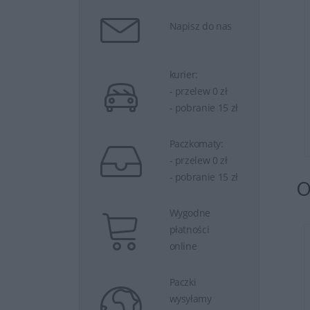
Napisz do nas
kurier:
- przelew 0 zł
- pobranie 15 zł
raz
834 zł
Kup teraz
1 099 zł
Paczkomaty:
- przelew 0 zł
- pobranie 15 zł
O
Wygodne
płatności
online
erver 2025
Windows Server Standard
6 Core ROK ...
2025 DSP DVD 16- ...
Paczki
wysyłamy