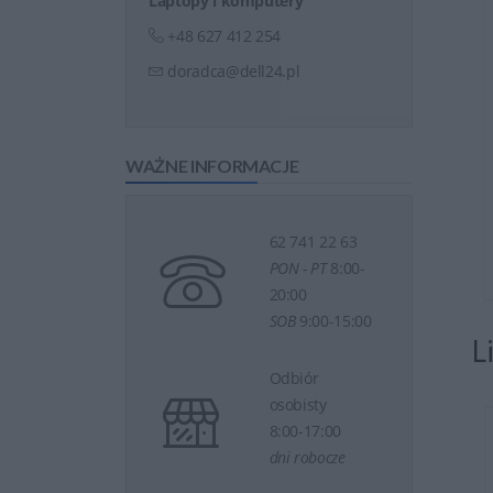
Laptopy i komputery
 2TB 7.2K RPM SATA
Dysk DELL 480GB SSD SATA
 3 ...
Read Intensive ...
+48 627 412 254
doradca@dell24.pl
WAŻNE INFORMACJE
62 741 22 63
raz
2 399 zł
Kup teraz
3 000 zł
PON - PT
8:00-
20:00
SOB
9:00-15:00
L
Odbiór
osobisty
8:00-17:00
erver CAL 2025 DSP
Windows Server CAL 2025 DSP
dni robocze
c ...
5-Pack User ...