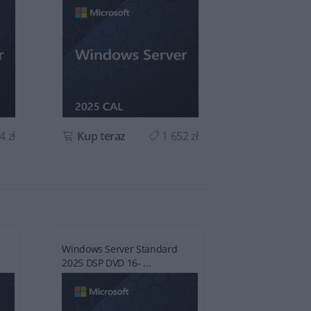
4 zł
Kup teraz
1 652 zł
Kup teraz
Windows Server Standard
Windows Serve
2025 DSP DVD 16- ...
Essential 10 Co