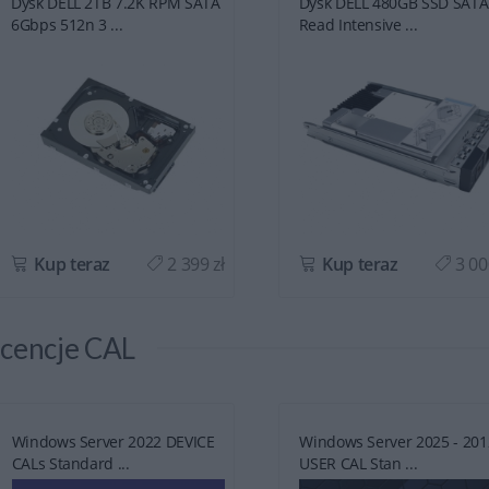
Dysk DELL 2TB 7.2K RPM SATA
Dysk DELL 480GB SSD SATA
6Gbps 512n 3 ...
Read Intensive ...
Kup teraz
2 399 zł
Kup teraz
3 00
icencje CAL
Windows Server 2022 DEVICE
Windows Server 2025 - 201
CALs Standard ...
USER CAL Stan ...