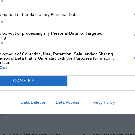
In
Pamięć Serwerowa DELL 16GB
Pamięć Serwerowa DELL 1
o opt-out of the Sale of my Personal Data.
DDR5 UDIMM ...
DDR5 UDIMM ...
In
to opt-out of processing my Personal Data for Targeted
ing.
In
o opt-out of Collection, Use, Retention, Sale, and/or Sharing
ersonal Data that Is Unrelated with the Purposes for which it
lected.
Out
CONFIRM
Kup teraz
5 999 zł
Kup teraz
5 99
Data Deletion
Data Access
Privacy Policy
yski serwerowe