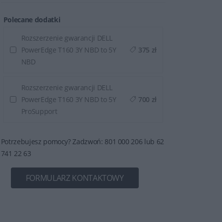
Polecane dodatki
Rozszerzenie gwarancji DELL
PowerEdge T160 3Y NBD to 5Y
375 zł
NBD
Rozszerzenie gwarancji DELL
PowerEdge T160 3Y NBD to 5Y
700 zł
ProSupport
Potrzebujesz pomocy? Zadzwoń: 801 000 206 lub 62
741 22 63
FORMULARZ KONTAKTOWY