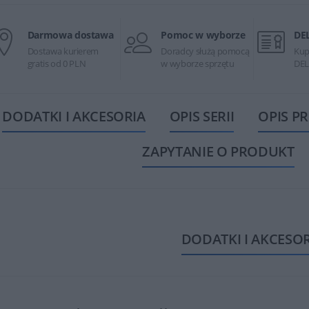
Darmowa dostawa
Pomoc w wyborze
DE
Dostawa kurierem
Doradcy służą pomocą
Kup
gratis od 0 PLN
w wyborze sprzętu
DEL
DODATKI I AKCESORIA
OPIS SERII
OPIS P
ZAPYTANIE O PRODUKT
DODATKI I AKCESO