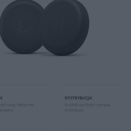
N
DYSTRYBUCJA
ukt nowy, fabrycznie
Produkt pochodzi z polskiej
kowany.
dystrybucji.