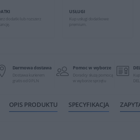
ATKI
USŁUGI
erz dodatki lub rozszerz
Kup usługi dodatkowe
ancję.
premium.
Darmowa dostawa
Pomoc w wyborze
DE
Dostawa kurierem
Doradcy służą pomocą
Kup
gratis od 0 PLN
w wyborze sprzętu
DEL
OPIS PRODUKTU
SPECYFIKACJA
ZAPYT