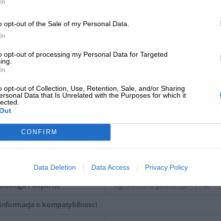
In
Typ produktu
Poduszka na ucho
o opt-out of the Sale of my Personal Data.
Przeznaczenie
Bezprzewodowy zestaw słuchawe
In
Tworzywo produktu
Imitacja skóry, pianka pamięciowa
to opt-out of processing my Personal Data for Targeted
ing.
Szerokość
6.96 cm
In
o opt-out of Collection, Use, Retention, Sale, and/or Sharing
Głębokość
1.78 cm
ersonal Data that Is Unrelated with the Purposes for which it
lected.
Wysokość
7.75 cm
Out
Waga
20.2 g
CONFIRM
Kolor
Czerń apollo
Gwarancja producenta
Data Deletion
Data Access
Privacy Policy
Obsługa i wsparcie
Ograniczona gwarancja - 1 rok
Informacja o kompatybilnosci