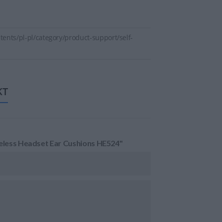
ents/pl-pl/category/product-support/self-
KT
eless Headset Ear Cushions HE524"