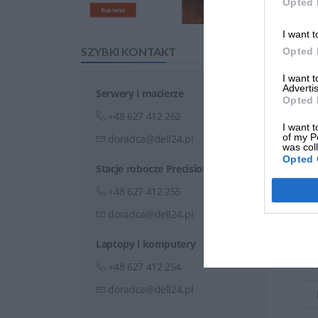
Opted 
I want t
SZYBKI KONTAKT
Opted 
I want 
Advertis
Serwery i macierze
Opted 
+48 627 412 262
I want t
of my P
doradca@dell24.pl
was col
Opted 
Stacje robocze Precision
+48 627 412 255
doradca@dell24.pl
Laptopy i komputery
+48 627 412 254
doradca@dell24.pl