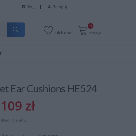
Blog
Zaloguj
0
Ulubione
Koszyk
T
et Ear Cushions HE524
109 zł
88,62 zł netto