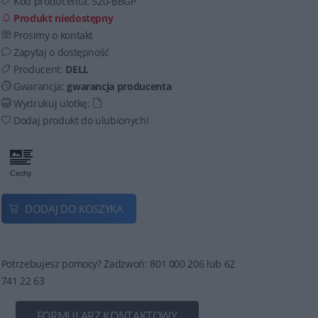
Kod producenta:
520-BBGP
Produkt niedostępny
Prosimy o kontakt
Zapytaj o dostępność
Producent:
DELL
Gwarancja:
gwarancja producenta
Wydrukuj ulotkę:
Dodaj produkt do ulubionych!
DODAJ DO KOSZYKA
Potrzebujesz pomocy? Zadzwoń: 801 000 206 lub 62
741 22 63
FORMULARZ KONTAKTOWY