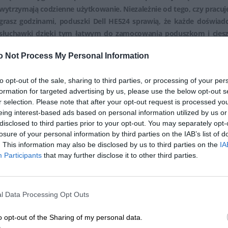
wytrzymają codzienne użytkowanie. Niezależnie od tego, czy pracuj
grasz godzinami, poduszki Dell HE524 sprawią, że każde doświadc
słuchawki dzięki tym łatwym do zamocowania poduszkom i ciesz 
wygodne, jak wciągające.
o Not Process My Personal Information
Kluczowe cechy
to opt-out of the sale, sharing to third parties, or processing of your per
Zwiększony komfort
Poduszki nauszne słuchawek Dell H
formation for targeted advertising by us, please use the below opt-out s
jakości skóry i pianki z pamięcią kształtu, oferując wyjątko
r selection. Please note that after your opt-out request is processed y
odsłuchowych. To przemyślane połączenie nie tylko popraw
eing interest-based ads based on personal information utilized by us or
zapewnia idealne dopasowanie poduszek do kształtu uszu, zape
disclosed to third parties prior to your opt-out. You may separately opt-
Trwała konstrukcja
Wykonane z wysokiej jakości skóry ekol
losure of your personal information by third parties on the IAB’s list of
. This information may also be disclosed by us to third parties on the
IA
nauszniki są zbudowane z myślą o trwałości. Materiały zost
Participants
that may further disclose it to other third parties.
odporność, dzięki czemu poduszki nauszne zachowują swój ksz
nawet przy codziennym użytkowaniu.
l Data Processing Opt Outs
Ogólne
o opt-out of the Sharing of my personal data.
Ilość w opakowaniu
2 (specyfikacje dotyczą jednego p