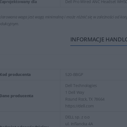
Zaprojektowany dla
Dell Pro Wired ANC Headset WH50
larowana waga jest wagą minimalną i może różnić się w zależności od konf
odukcyjnym.
INFORMACJE HANDL
Kod producenta
520-BBGP
Dell Technologies
1 Dell Way
Dane producenta
Round Rock, TX 78664
https://dell.com
DELL sp. z o.o
ul. Inflancka 4A