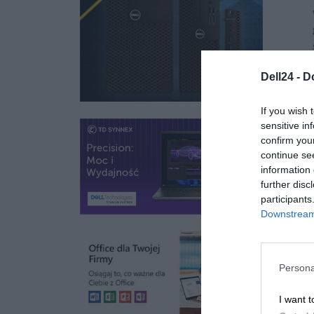
Dell24 -
D
If you wish 
sensitive in
confirm you
continue se
information 
further disc
participants
Downstream 
Persona
I want t