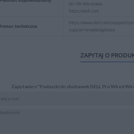
Podmiot odpowiedzialny
00-189 Warszawa
https://dell.com
https://www.dell.com/support/cont
Pomoc techniczna
support-knowledgebase
ZAPYTAJ O PRODU
Zapytanie o "Poduszki do słuchawek DELL Pro Wired Wir