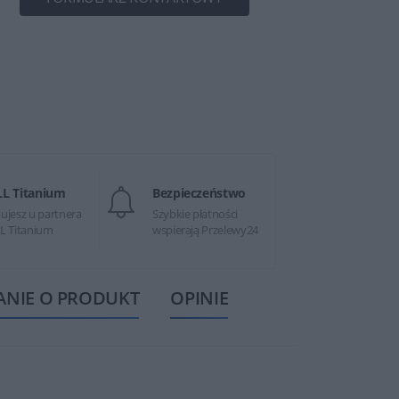
LL Titanium
Bezpieczeństwo
ujesz u partnera
Szybkie płatności
L Titanium
wspierają Przelewy24
ANIE O PRODUKT
OPINIE