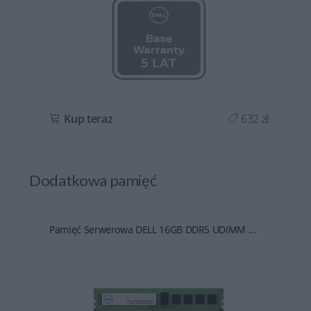
ł
Kup teraz
632 zł
Dodatkowa pamięć
Pamięć Serwerowa DELL 16GB DDR5 UDIMM ...