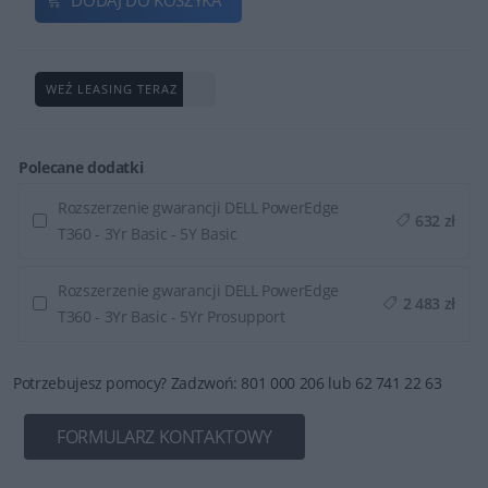
WEŹ LEASING TERAZ
Polecane dodatki
Rozszerzenie gwarancji DELL PowerEdge
632 zł
T360 - 3Yr Basic - 5Y Basic
Rozszerzenie gwarancji DELL PowerEdge
2 483 zł
T360 - 3Yr Basic - 5Yr Prosupport
Potrzebujesz pomocy? Zadzwoń: 801 000 206 lub 62 741 22 63
FORMULARZ KONTAKTOWY