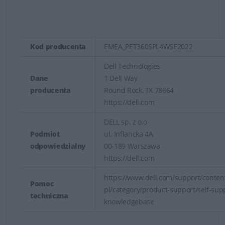
Kod producenta
EMEA_PET360SPL4WSE2022
Dell Technologies
Dane
1 Dell Way
producenta
Round Rock, TX 78664
https://dell.com
DELL sp. z o.o
Podmiot
ul. Inflancka 4A
odpowiedzialny
00-189 Warszawa
https://dell.com
https://www.dell.com/support/content
Pomoc
pl/category/product-support/self-sup
techniczna
knowledgebase