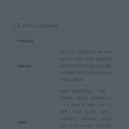
Solidny i niezawodny
serwer klasy korporacyjnej
w obudowie typu tower
Produkt:
DELL PE T360 8x3.5 HP Intel
Serwery Dell typu Tower opracowane zostały z myślą o
Xeon E-2468 16GB 1x480GB
zapewnieniu uniwersalnej elastyczności i możliwości
Nazwa:
SSD SATA RI On Board LOM
DP PREC H755 iDRAC9 Basic
rozbudowy. Serwery Dell odznaczają się znakomitym
16G 2x700W
stosunkiem ceny do wydajności. Są to idealne
rozwiązania dla małych lub średnich firm, a także dla
Dell PowerEdge T360 -
dużych przedsiębiorstw poszukujących rozwiązań dla
Serwer - wieża - pojedynczy
- 1 x Xeon E-2468 / do 5.2
biur w odległych placówkach i oddziałach.
GHz - RAM 16 GB - SAS -
wymiana podczas pracy
Opis:
3,5" liczba wnęk - SSD 480