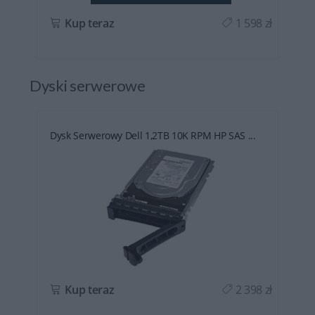
ł
Kup teraz
1 598 zł
Dyski serwerowe
Dysk Serwerowy Dell 1,2TB 10K RPM HP SAS ...
ł
Kup teraz
2 398 zł