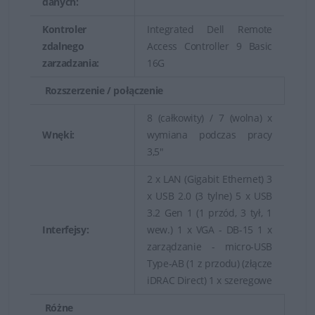
danych:
Kontroler
Integrated Dell Remote
zdalnego
Access Controller 9 Basic
zarzadzania:
16G
Rozszerzenie / połączenie
8 (całkowity) / 7 (wolna) x
Wnęki:
wymiana podczas pracy
3,5"
2 x LAN (Gigabit Ethernet) 3
x USB 2.0 (3 tylne) 5 x USB
3.2 Gen 1 (1 przód, 3 tył, 1
Interfejsy:
wew.) 1 x VGA - DB-15 1 x
zarządzanie - micro-USB
Type-AB (1 z przodu) (złącze
iDRAC Direct) 1 x szeregowe
Różne