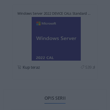
Windows Server 2022 DEVICE CALs Standard ...
ł
Kup teraz
539 zł
OPIS SERII