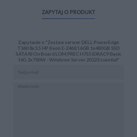
ZAPYTAJ O PRODUKT
Zapytanie o "Zestaw serwer DELL PowerEdge
T360 8x3.5 HP Xeon E-2468 16GB 1x480GB SSD
SATA RI On Board LOM PREC H755 iDRAC9 Basic
16G 2x700W - Windows Server 2022 Essential"