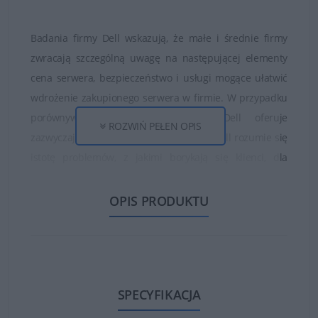
Badania firmy Dell wskazują, że małe i średnie firmy
zwracają szczególną uwagę na następującej elementy
cena serwera, bezpieczeństwo i usługi mogące ułatwić
wdrożenie zakupionego serwera w firmie. W przypadku
porównywalnych produktów firma Dell oferuje
ROZWIŃ PEŁEN OPIS
zazwyczaj korzystniejsze ceny. W firmie Dell rozumie się
istotę problemów, z jakimi borykają się klienci, dla
których opracowano rozwiązania serwerowe (np.
bezpieczeństwo, niezawodność, funkcje zarządzania).
OPIS PRODUKTU
Dell posiada kompleksową linię produktów i rozwiązań
serwerowych, która pozwala spełnić potrzeby większości
klientów: serwery (w obudowie typu tower, w szafie
serwerowej lub kasetowe), pamięć masowa, komputery
SPECYFIKACJA
(laptopy, komputery stacjonarne).