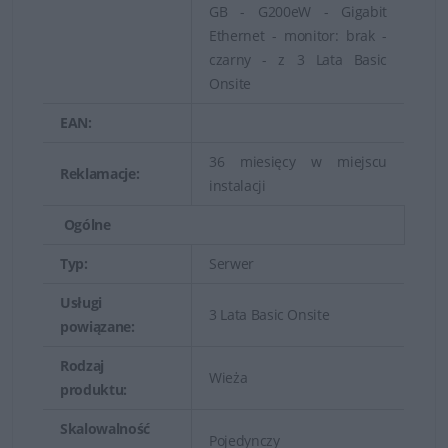
GB - G200eW - Gigabit
Ethernet - monitor: brak -
czarny - z 3 Lata Basic
Onsite
EAN:
36 miesięcy w miejscu
Reklamacje:
instalacji
Ogólne
Typ:
Serwer
Serwery Dell Tower zwykle są wyposażone w większą
Usługi
3 Lata Basic Onsite
liczbę wnęk na dyski twarde. Jest to doskonałe
powiązane:
rozwiązanie dla placówek i oddziałów przedsiębiorstw.
Rodzaj
Wieża
Niektóre serwery są dostępne w szafach serwerowych i
produktu:
jako jednostki przenośne. Dodatkowa pamięć masowa
Skalowalność
jest zapewniona dzięki zewnętrznym dyskom
Pojedynczy