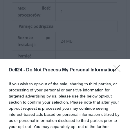
uruchamianie aplikacji dzięki nowym procesorom Intel i
Max ilość
10-gigabitowej sieci Ethernet. Funkcje systemu są
1
procesorów:
„skrojone na miarę” do obsługi plików/wydruków,
dedykowanej grupy roboczej, wiadomości e-mail oraz
Pamięć podręczna
niewielkich aplikacji serwera sieci Web w obudowie typu
Rozmiar po
24 MB
small form factor. Dzięki kolejnej generacji w zakresie
Instalacji:
obniżenia poziomu hałasu ten system jest idealny do
Pamięć
zastosowań w centrach danych lub placówkach
podręczna na
24 MB
biurowych. Serwery Dell typu Tower są doskonałą
procesor:
Dell24 -
Do Not Process My Personal Information
platformą do uruchamiania aplikacji do pracy grupowej,
RAM
takich jak poczta e-mail, współużytkowanie
If you wish to opt-out of the sale, sharing to third parties, or
processing of your personal or sensitive information for
plików/drukarek i zarządzanie bazami danych.
16 GB (zainstalowane) / 128
Zainstalowana:
targeted advertising by us, please use the below opt-out
GB (maks.)
section to confirm your selection. Please note that after your
opt-out request is processed you may continue seeing
Technologia:
DDR5 SDRAM - ECC
interest-based ads based on personal information utilized by
us or personal information disclosed to third parties prior to
Faktyczna
your opt-out. You may separately opt-out of the further
Szybkość
4800 MHz