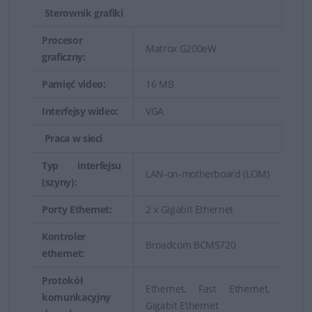
serwerów Tower:
Sterownik grafiki
Procesor
Serwer Dell PowerEdge T150
- doskonały
Matrox G200eW
graficzny:
pierwszy serwer dla środowisk SOHO i MSP.
Pamięć video:
16 MB
Serwer Dell PowerEdge T350
- wydajny serwer w
obudowie typu tower z możliwością rozbudowy
Interfejsy wideo:
VGA
dla środowisk MSP i ROBO.
Praca w sieci
Typ interfejsu
LAN-on-motherboard (LOM)
(szyny):
Porty Ethernet:
2 x Gigabit Ethernet
Kontroler
Broadcom BCM5720
ethernet:
Protokół
Ethernet, Fast Ethernet,
komunkacyjny
Gigabit Ethernet