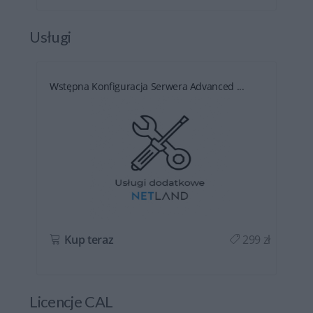
Usługi
Wstępna Konfiguracja Serwera Advanced ...
ł
Kup teraz
299 zł
Licencje CAL