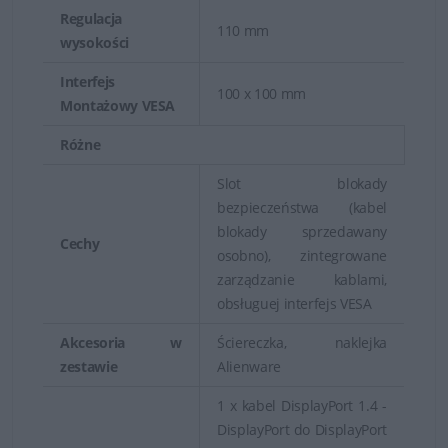
Regulacja
110 mm
wysokości
Interfejs
100 x 100 mm
Montażowy VESA
Różne
Slot blokady
bezpieczeństwa (kabel
blokady sprzedawany
Cechy
osobno), zintegrowane
zarządzanie kablami,
obsługuej interfejs VESA
Akcesoria w
Ściereczka, naklejka
zestawie
Alienware
1 x kabel DisplayPort 1.4 -
DisplayPort do DisplayPort