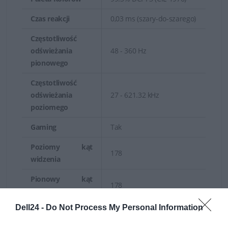
Czas reakcji
0,03 ms (szary-do-szarego)
Częstotliwość
odświeżania
48 - 360 Hz
pionowego
Częstotliwość
odświeżania
27 - 621.32 kHz
poziomego
Gaming
Tak
Poziomy kąt
178
widzenia
Pionowy kąt
178
widzenia
Dell24 -
Do Not Process My Personal Information
Powłoka ekranu
Antyrefleks