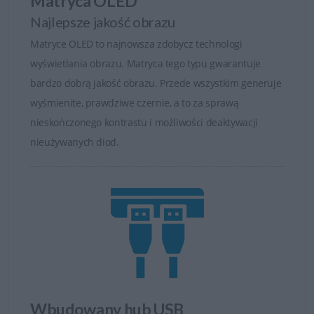
Matryca OLED
Najlepsze jakość obrazu
Matryce OLED to najnowsza zdobycz technologi
wyświetlania obrazu. Matryca tego typu gwarantuje
bardzo dobrą jakość obrazu. Przede wszystkim generuje
wyśmienite, prawdziwe czernie, a to za sprawą
nieskończonego kontrastu i możliwości deaktywacji
nieużywanych diod.
Perfekcyjna płynność i responsywność
Monitory Alienware oferują
odświeżanie nawet do 360
Hz
, a także ultraszybki czas reakcji rzędu 0,1 ms (GtG), co
gwarantuje absolutną płynność rozgrywki i przewagę w
rywalizacji online. Zastosowane technologie, takie jak
NVIDIA G-SYNC
i
AMD FreeSync Premium Pro
,
eliminują efekt rozrywania obrazu oraz minimalizują
Wbudowany hub USB