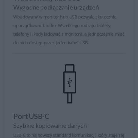
opóźnienia, zapewniając perfekcyjną synchronizację
Wygodne podłączanie urządzeń
między kartą graficzną a monitorem.
Wbudowany w monitor hub USB pozwala skutecznie
Obraz, który zachwyca
uporządkować biurko. Wszelkiego rodzaju tablety,
telefony i iPody ładować z monitora, a jednocześnie mieć
W monitorach Alienware stosowane są
do nich dostęp przez jeden kabel USB.
najnowocześniejsze panele
OLED, QD-OLED i IPS
,
oferujące głęboką czerń, żywe kolory i szeroką paletę
barw. Wysoka jasność i obsługa
HDR
pozwalają cieszyć
się niezwykle realistycznym obrazem, który robi
ogromne wrażenie zarówno w grach, jak i podczas
oglądania filmów czy pracy kreatywnej.
Ergonomia i komfort użytkowania
Port USB-C
Każdy monitor Alienware wyposażony jest w stabilną i
Szybkie kopiowanie danych
regulowaną podstawę, umożliwiającą dopasowanie
wysokości, nachylenia i obrotu ekranu. Rozwiązania te
USB-C to najnowszy standard komunikacji, który staje się