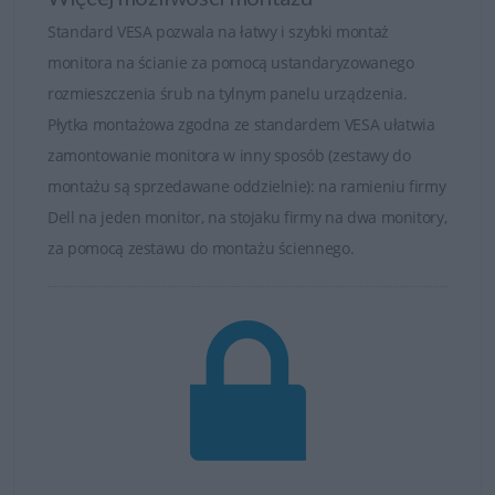
wydajności. Dzięki temu użytkownik otrzymuje sprzęt nie
Standard VESA pozwala na łatwy i szybki montaż
tylko wydajny, ale również ekologiczny i przyszłościowy.
monitora na ścianie za pomocą ustandaryzowanego
rozmieszczenia śrub na tylnym panelu urządzenia.
Monitory Alienware – stwórz przewagę, poczuj różnicę
Płytka montażowa zgodna ze standardem VESA ułatwia
zamontowanie monitora w inny sposób (zestawy do
montażu są sprzedawane oddzielnie): na ramieniu firmy
Dell na jeden monitor, na stojaku firmy na dwa monitory,
za pomocą zestawu do montażu ściennego.