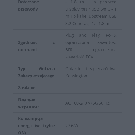
Dołączone
- 1.8 m 1 x przewód
przewody
DisplayPort / USB typ C - 1
m 1 x kabel upstream USB
3.2 Generacji 1. - 1.8 m
Plug and Play, RoHS,
Zgodność z
ograniczona zawartość
normami
BFR, ograniczona
zawartość PCV
Typ Gniazda
Gniazdo bezpieczeństwa
Zabezpieczającego
Kensington
Zasilanie
Napięcie
AC 100-240 V (50/60 Hz)
wejściowe
Konsumpcja
energii (w trybie
27.6 W
ON)