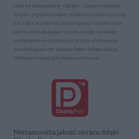
zapewniają maksymalny komfort nawet podczas
coraz bardziej poplarny. USB typ C pozwala na przesył
wielogodzinnych maratonów gamingowych. Dodatkowo
danych z prędkością nawet 10 Gbit/s (2x szybciej niż USB
wbudowane systemy redukcji migotania oraz filtry
3.0). USB-C w zależności od konfiguracji i modelu może
światła niebieskiego minimalizują zmęczenie wzroku.
(ale nie musi) obsługiwać za pomocą tego standardu
przesył wideo w rozdzielczości 4K (tryb alternatywny)
oraz obsługiwać tryb zasilania Power Delivery (więcej
informacji w sekcji specyfikacja techniczna).
Nowoczesny design Alienware
Niesamowita jakość obrazu dzięki