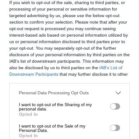
Obraz w obrazie, obraz po
If you wish to opt-out of the sale, sharing to third parties, or
obrazie, FPS Mode,
processing of your personal or sensitive information for
targeted advertising by us, please use the below opt-out
technologia Flicker Free,
section to confirm your selection. Please note that after your
RTS Mode, bezrtęciowy,
opt-out request is processed you may continue seeing
szkło niezawierające
interest-based ads based on personal information utilized by
arsenu, Tryb Sportowy,
us or personal information disclosed to third parties prior to
Charakterystyka
Dell Easy Arrange, RPG
your opt-out. You may separately opt-out of the further
Mode, technologia Low
disclosure of your personal information by third parties on the
Blue Light, kalibracja Delta
IAB’s list of downstream participants. This information may
also be disclosed by us to third parties on the
IAB’s List of
E<2, 3-stronny bez faset,
Downstream Participants
that may further disclose it to other
Dell ComfortView Plus, 3
third parties.
personalizowane tryby gry
Personal Data Processing Opt Outs
Kolor
Ciemna Strona Księżyca
I want to opt-out of the Sharing of my
60.911 cm x 24.369 cm x
personal data.
Wymiary
Opted In
40.62 cm - z podstawką
(szer./głęb./wys.)
(najniższa pozycja)
I want to opt-out of the Sale of my
Personal Data.
Waga
6.3 kg
Opted In