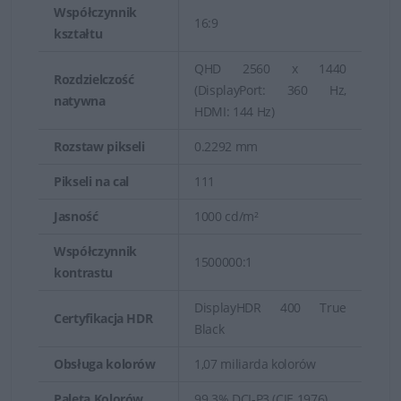
Współczynnik
16:9
kształtu
QHD 2560 x 1440
Rozdzielczość
(DisplayPort: 360 Hz,
natywna
HDMI: 144 Hz)
Rozstaw pikseli
0.2292 mm
Pikseli na cal
111
Jasność
1000 cd/m²
Współczynnik
1500000:1
kontrastu
DisplayHDR 400 True
Certyfikacja HDR
Black
Obsługa kolorów
1,07 miliarda kolorów
Paleta Kolorów
99.3% DCI-P3 (CIE 1976)