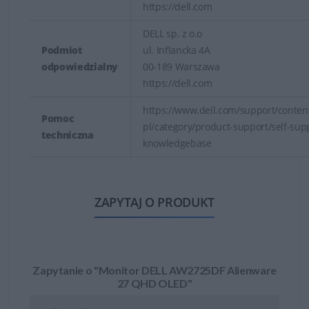
https://dell.com
DELL sp. z o.o
Podmiot
ul. Inflancka 4A
odpowiedzialny
00-189 Warszawa
https://dell.com
https://www.dell.com/support/content
Pomoc
pl/category/product-support/self-sup
techniczna
knowledgebase
ZAPYTAJ O PRODUKT
Zapytanie o "Monitor DELL AW2725DF Alienware
27 QHD OLED"