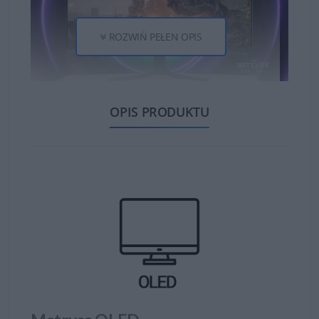
ROZWIŃ PEŁEN OPIS
Monitory
Alienware
to propozycja dla najbardziej
OPIS PRODUKTU
wymagających graczy i entuzjastów e-sportu. Seria
Alienware została zaprojektowana z myślą o
profesjonalnym gamingu – oferuje ekstremalnie szybki
czas reakcji, wysoką częstotliwość odświeżania oraz
najnowocześniejsze technologie obrazu, które pozwalają
przenieść się w sam środek akcji. Futurystyczna
stylistyka z charakterystycznym podświetleniem AlienFX
nadaje monitorom wyjątkowego charakteru i wyróżnia je
na tle konkurencji.