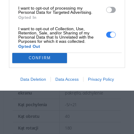
Złącza
I want to opt-out of processing my
Personal Data for Targeted Advertising.
Opted In
HDMI 2 x DisplayPort 1.4
USB-C 3.2 Generacji 1.
I want to opt-out of Collection, Use,
Retention, Sale, and/or Sharing of my
downstream (BC 1.2) 3 x
Personal Data that Is Unrelated with the
Interfejsy
USB 3.2 Generacji 1.
Purposes for which it was collected.
Opted Out
downstream (typ A) USB
3.2 Generacji 1. upstream
CONFIRM
(typ B)
Mechaniczne
Data Deletion
Data Access
Privacy Policy
Regulacja pozycji
Wysokość, pivot (obrót),
ekranu
pokrętło, odchylenie
Kąt pochylenia
-5/+21
Kąt obrotu
40
Kąt rotacji
180