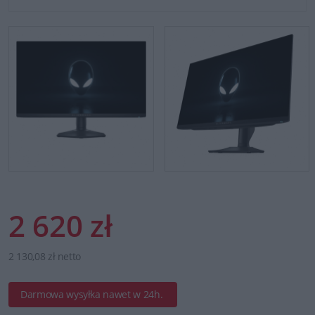
2 620 zł
2 130,08 zł netto
Darmowa wysyłka nawet w 24h.