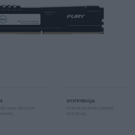
N
DYSTRYBUCJA
ukt nowy, fabrycznie
Produkt pochodzi z polskiej
kowany.
dystrybucji.