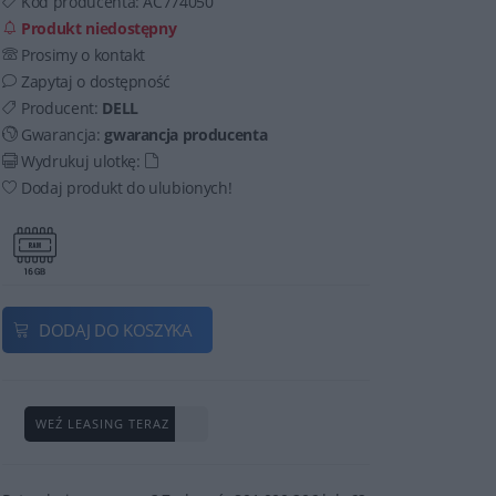
Kod producenta:
AC774050
Produkt niedostępny
Prosimy o kontakt
Zapytaj o dostępność
Producent:
DELL
Gwarancja:
gwarancja producenta
Wydrukuj ulotkę:
Dodaj produkt do ulubionych!
DODAJ DO KOSZYKA
WEŹ LEASING TERAZ