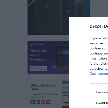
Dell24 -
D
If you wish 
sensitive in
confirm you
continue se
information 
further disc
participants
Downstream 
Persona
I want t