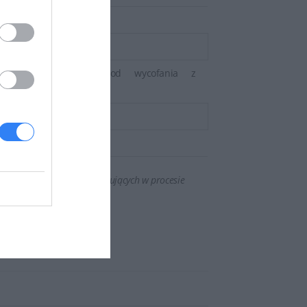
żywotnia (do 5 lat od wycofania z
enta)
iguracji oraz zmian występujących w procesie
OWE