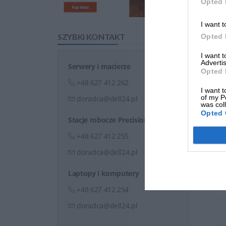
Opted 
I want t
SZYBKI KONTAKT
Opted 
I want 
Advertis
Serwery i macierze
Opted 
+48 627 412 262
I want t
of my P
doradca@dell24.pl
was col
Opted 
Stacje robocze Precision
Dek
+48 627 412 255
pr
doradca@dell24.pl
Laptopy i komputery
+48 627 412 254
doradca@dell24.pl