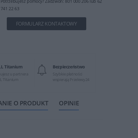
Potrzebujesz pomocy? Zadzwoń: 801 000 206 lub 62
741 22 63
FORMULARZ KONTAKTOWY
LL Titanium
Bezpieczeństwo
ujesz u partnera
Szybkie płatności
L Titanium
wspierają Przelewy24
ANIE O PRODUKT
OPINIE