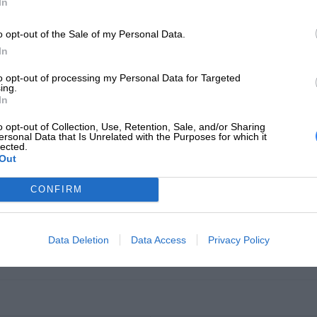
In
Typ ceny
Modernizacja
o opt-out of the Sale of my Personal Data.
Gwarancja producenta
In
Ograniczona gwarancja do
to opt-out of processing my Personal Data for Targeted
Obsługa i wsparcie
ing.
produkcji/sprzedaży przez produc
In
Informacja o kompatybilnosci
o opt-out of Collection, Use, Retention, Sale, and/or Sharing
ersonal Data that Is Unrelated with the Purposes for which it
lected.
Zaprojektowany dla
Alienware Aurora R16
Out
larowana waga jest wagą minimalną i może różnić się w zależności od konf
CONFIRM
odukcyjnym.
INFORMACJE HANDL
Data Deletion
Data Access
Privacy Policy