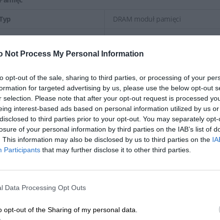
Typ
DRAM moduł pamięci
Technologia
DDR5 SDRAM
o Not Process My Personal Information
Rodzaj obudowy
DIMM 288-pin
Szybkość
5600 MHz
to opt-out of the sale, sharing to third parties, or processing of your per
formation for targeted advertising by us, please use the below opt-out s
Sprawdzenie intgralności
r selection. Please note that after your opt-out request is processed y
Bez ECC
danych
eing interest-based ads based on personal information utilized by us or
disclosed to third parties prior to your opt-out. You may separately opt-
Charakterystyka
Moduł Jednostronny, Intel Extrem
losure of your personal information by third parties on the IAB’s list of
. This information may also be disclosed by us to third parties on the
IA
Architektura układów
Participants
that may further disclose it to other third parties.
X8
scalonych
Napięcie
1.1 V
l Data Processing Opt Outs
Różne
o opt-out of the Sharing of my personal data.
Kategoria koloru
Czarny