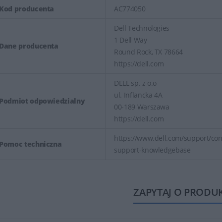
Kod producenta
AC774050
Dell Technologies
1 Dell Way
Dane producenta
Round Rock, TX 78664
https://dell.com
DELL sp. z o.o
ul. Inflancka 4A
Podmiot odpowiedzialny
00-189 Warszawa
https://dell.com
https://www.dell.com/support/cont
Pomoc techniczna
support-knowledgebase
ZAPYTAJ O PRODU