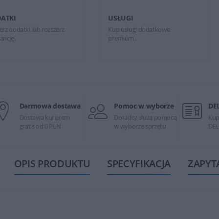
ATKI
USŁUGI
erz dodatki lub rozszerz
Kup usługi dodatkowe
ancję.
premium.
Darmowa dostawa
Pomoc w wyborze
DE
Dostawa kurierem
Doradcy służą pomocą
Kup
gratis od 0 PLN
w wyborze sprzętu
DEL
OPIS PRODUKTU
SPECYFIKACJA
ZAPYT