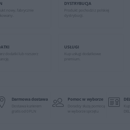
N
DYSTRYBUCJA
ukt nowy, fabrycznie
Produkt pochodzi z polskiej
kowany.
dystrybucji.
ATKI
USŁUGI
erz dodatki lub rozszerz
Kup usługi dodatkowe
ancję.
premium.
Darmowa dostawa
Pomoc w wyborze
DE
Dostawa kurierem
Doradcy służą pomocą
Kup
gratis od 0 PLN
w wyborze sprzętu
DEL