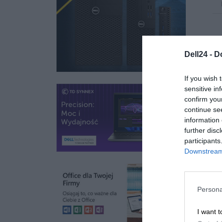
Dell24 -
D
If you wish 
sensitive in
confirm you
continue se
information 
further disc
participants
Downstream 
Persona
I want t