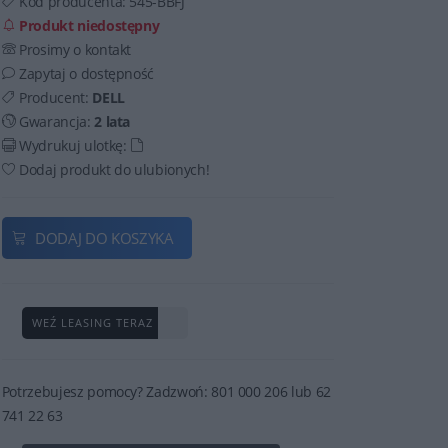
Kod producenta:
545-BBFJ
Produkt niedostępny
Prosimy o kontakt
Zapytaj o dostępność
Producent:
DELL
Gwarancja:
2 lata
Wydrukuj ulotkę:
Dodaj produkt do ulubionych!
DODAJ DO KOSZYKA
WEŹ LEASING TERAZ
Potrzebujesz pomocy? Zadzwoń: 801 000 206 lub 62
741 22 63