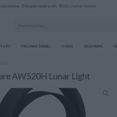
owa dostawa
Wysyłka nawet w 24h
DELL Partner Titanium
T+ PC
PRO MAX TANIEJ
O NAS
DOSTAWA
L
 DELL
are AW520H Lunar Light