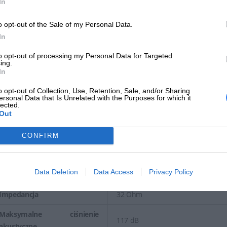
In
Tworzywo słuchawki
Pianka pamięciowa, tkanina oddy
o opt-out of the Sale of my Personal Data.
Zalecane użytkowanie
Komputer
In
Gaming
Tak
to opt-out of processing my Personal Data for Targeted
ing.
In
Wyjście sygnału audio
o opt-out of Collection, Use, Retention, Sale, and/or Sharing
Obudowa słuchawek
Pełna wielkość
ersonal Data that Is Unrelated with the Purposes for which it
lected.
Out
Technologia przyłączania
Przewodowa
Tryb wyjścia dźwięku
Dźwięk Hi-Res
CONFIRM
Wbudowane dekodery
Dolby Atmos
Data Deletion
Data Access
Privacy Policy
Częstotliwość odpowiedzi
20 - 40000 Hz
Impedancja
32 Ohm
Maksymalne ciśnienie
117 dB
akustyczne