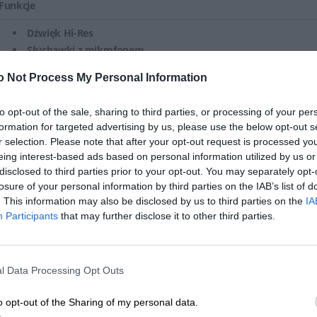
Funkcje
Dźwięk Hi-Res
Słuchawki z mikrofonem
o Not Process My Personal Information
Ogólne
to opt-out of the sale, sharing to third parties, or processing of your per
Typ produktu
Słuchawka - przewodowa - USB, z
formation for targeted advertising by us, please use the below opt-out s
r selection. Please note that after your opt-out request is processed y
Kompatybilność
Windows
eing interest-based ads based on personal information utilized by us or
disclosed to third parties prior to your opt-out. You may separately opt-
Funkcje dodatkowe
Oświetlenie RGB
losure of your personal information by third parties on the IAB’s list of
. This information may also be disclosed by us to third parties on the
IA
Szerokość
18.391 cm
Participants
that may further disclose it to other third parties.
Głębokość
11.167 cm
Wysokość
21.439 cm
l Data Processing Opt Outs
Waga
337 g
o opt-out of the Sharing of my personal data.
Kolor
Światło księżycowe