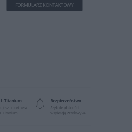
FORMULARZ KONTAKTOWY
LL Titanium
Bezpieczeństwo
ujesz u partnera
Szybkie płatności
L Titanium
wspierają Przelewy24