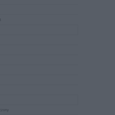
B
czony