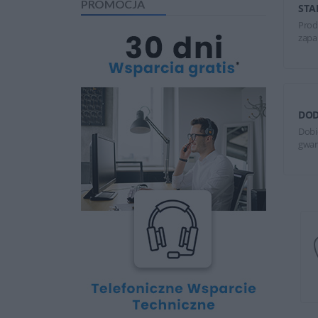
PROMOCJA
STA
Prod
zapa
DOD
Dobi
gwar