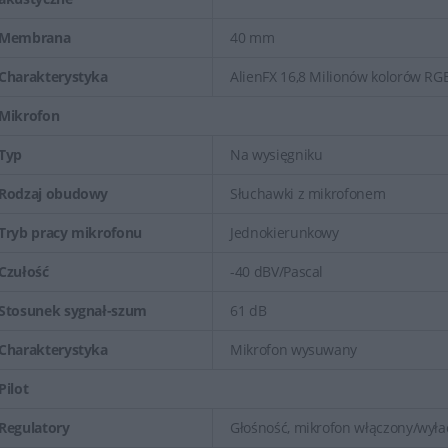
Membrana
40 mm
Charakterystyka
AlienFX 16,8 Milionów kolorów RG
Mikrofon
Typ
Na wysięgniku
Rodzaj obudowy
Słuchawki z mikrofonem
Tryb pracy mikrofonu
Jednokierunkowy
Czułość
-40 dBV/Pascal
Stosunek sygnał-szum
61 dB
Charakterystyka
Mikrofon wysuwany
Pilot
Regulatory
Głośność, mikrofon włączony/wyła