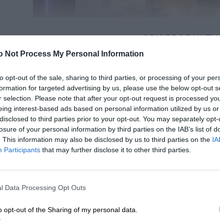
OPIS PRODUKTU
o Not Process My Personal Information
to opt-out of the sale, sharing to third parties, or processing of your per
formation for targeted advertising by us, please use the below opt-out s
Matryca IPS
r selection. Please note that after your opt-out request is processed y
Monitory
Alienware
to propozycja dla najbardziej wymagających grac
eing interest-based ads based on personal information utilized by us or
została zaprojektowana z myślą o profesjonalnym gamingu – oferuje 
Najlepsze jakość obrazu
disclosed to third parties prior to your opt-out. You may separately opt-
częstotliwość odświeżania oraz najnowocześniejsze technologie obra
losure of your personal information by third parties on the IAB’s list of
Matryce IPS to jedne z najlepszych
. This information may also be disclosed by us to third parties on the
IA
środek akcji. Futurystyczna stylistyka z charakterystycznym podświ
szerokimi kątami widzenia w pozio
Participants
that may further disclose it to other third parties.
wyjątkowego charakteru i wyróżnia je na tle konkurencji.
podświetlenie oraz lepszą wierno
technologii IPS znajdują zastosow
Perfekcyjna płynność i responsywność
zastosowaniach takich jak grafika.
l Data Processing Opt Outs
Monitory Alienware oferują
odświeżanie nawet do 360
o opt-out of the Sharing of my personal data.
Hz
, a także ultraszybki czas reakcji rzędu 0,1 ms (GtG), co
Wbudowany hub USB