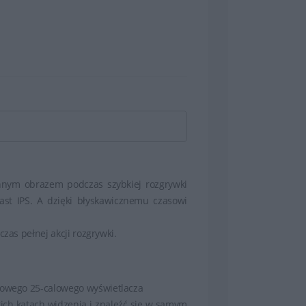
 energii – takie jak tryb Power Nap –
mu użytkownik otrzymuje sprzęt nie tylko
 poczuj różnicę
łynnym obrazem podczas szybkiej rozgrywki
ast IPS. A dzięki błyskawicznemu czasowi
zas pełnej akcji rozgrywki.
rdowego 25-calowego wyświetlacza
ch kątach widzenia i znaleźć się w samym