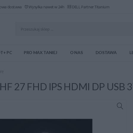
owa dostawa
Wysyłka nawet w 24h
DELL Partner Titanium
T+ PC
PRO MAX TANIEJ
O NAS
DOSTAWA
L
re
HF 27 FHD IPS HDMI DP USB 