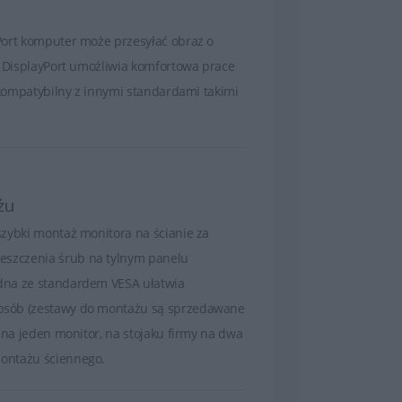
temy redukcji migotania oraz filtry
Port komputer może przesyłać obraz o
. DisplayPort umożliwia komfortowa prace
esny design Alienware
t kompatybilny z innymi standardami takimi
lienware to nie tylko osiągi, ale również
y wygląd. Charakterystyczna estetyka
wana światem science-fiction, smukłe
oraz
podświetlenie AlienFX
z możliwością
żu
lizacji sprawiają, że monitor staje się
szybki montaż monitora na ścianie za
 każdego stanowiska gamingowego.
szczenia śrub na tylnym panelu
nie innowacyjnych technologii i
dna ze standardem VESA ułatwia
tycznej stylistyki sprawia, że Alienware to
osób (zestawy do montażu są sprzedawane
 klasy premium w świecie monitorów.
l na jeden monitor, na stojaku firmy na dwa
ontażu ściennego.
T
i
TCO Certified Displays
. Zastosowane