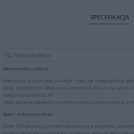
materiały są przyjazne środowisku, a dodatkowe funkcje oszczędzania
SPECYFIKACJA
pozwalają ograniczyć zużycie prądu bez utraty wydajności. Dzięki te
wydajny, ale również ekologiczny i przyszłościowy.
Monitory Alienware – stwórz przewagę,
Niesamowita szybkość
Wykorzystaj w pełni swój potencjał i ciesz się niewiarygodnie p
dzięki częstotliwości odświeżania wynoszącej 360 Hz na panelu F
reakcji na poziomie 0,5 ms
, który eliminuje rozmycie i smużenie, możesz szybciej reagować podc
Duży i realistyczny obraz
Dzięki 21% większej przestrzeni wizualnej niż w przypadku standa
możesz cieszyć się imponującym 27-calowym ekranem FHD o szeroki