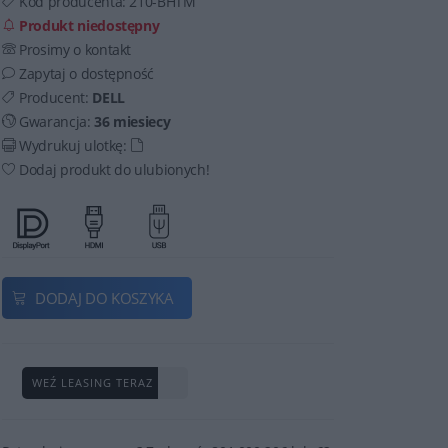
Kod producenta:
210-BHTM
Produkt niedostępny
Prosimy o kontakt
Zapytaj o dostępność
Producent:
DELL
Gwarancja:
36 miesiecy
Wydrukuj ulotkę:
Dodaj produkt do ulubionych!
DODAJ DO KOSZYKA
WEŹ LEASING TERAZ