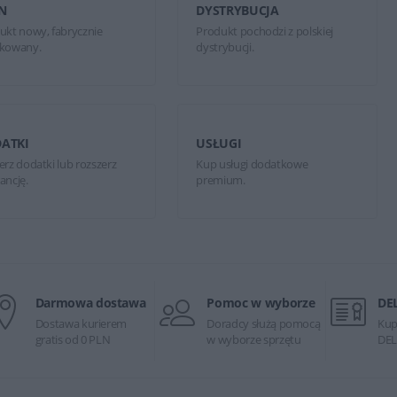
N
DYSTRYBUCJA
ukt nowy, fabrycznie
Produkt pochodzi z polskiej
kowany.
dystrybucji.
ATKI
USŁUGI
erz dodatki lub rozszerz
Kup usługi dodatkowe
ancję.
premium.
Darmowa dostawa
Pomoc w wyborze
DE
Dostawa kurierem
Doradcy służą pomocą
Kup
gratis od 0 PLN
w wyborze sprzętu
DEL