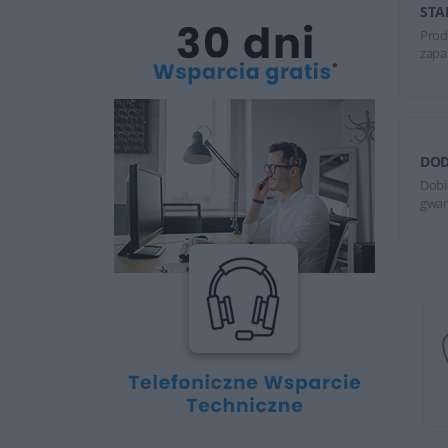
STA
Prod
zapa
DOD
Dobi
gwar