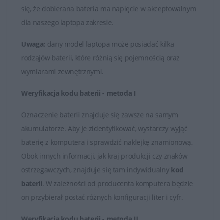
oryginalnymi częściami zamiennymi lub wysokiej jakości
się, że dobierana bateria ma napięcie w akceptowalnym
zamiennikami takich firm jak Dell, Green Cell czy
dla naszego laptopa zakresie.
Whitenergy. Tylko markowe produkty spełniają
najwyższe standardy jakości i posiadają certyfikaty FCC,
Uwaga:
dany model laptopa może posiadać kilka
CE i ROHS.
rodzajów baterii, które różnią się pojemnością oraz
wymiarami zewnętrznymi.
Łatwy kontakt i fachowa obsługa
Weryfikacja kodu baterii - metoda I
W przypadku jakichkolwiek wątpliwości i problemów z
doborem baterii do posiadanego laptopa, zawsze mogą
Oznaczenie baterii znajduje się zawsze na samym
Państwo skontaktować się z naszymi Doradcami, którzy
akumulatorze. Aby je zidentyfikować, wystarczy wyjąć
udzielą fachowej i wyczerpującej porady. Na przesłane
baterię z komputera i sprawdzić naklejkę znamionową.
zapytania odpowiadamy rzetelnie i bez zbędnej zwłoki.
Obok innych informacji, jak kraj produkcji czy znaków
Satysfakcja z zakupu jest dla nas najważniejsza.
ostrzegawczych, znajduje się tam indywidualny
kod
baterii
. W zależności od producenta komputera będzie
Dobór baterii do laptopów DELL
on przybierał postać różnych konfiguracji liter i cyfr.
Weryfikacja kodu baterii - metoda II