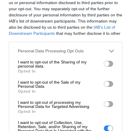
OPIS PRODUKTU
us or personal information disclosed to third parties prior to
your opt-out. You may separately opt-out of the further
disclosure of your personal information by third parties on the
IAB’s list of downstream participants. This information may
also be disclosed by us to third parties on the
IAB’s List of
Downstream Participants
that may further disclose it to other
SPECYFIKACJA
third parties.
Personal Data Processing Opt Outs
I want to opt-out of the Sharing of my
personal data.
Opted In
I want to opt-out of the Sale of my
Personal Data.
Czas realizacji zamówienia:
5-14 dni.
Opted In
W celu potwierdzenia kompatybilności baterii prosimy o
I want to opt-out of processing my
Personal Data for Targeted Advertising.
kontakt.
Opted In
Bateria może być kompatybilna z urządzeniami Dell:
I want to opt-out of Collection, Use,
Retention, Sale, and/or Sharing of my
Latitude 3520
Personal Data that Is Unrelated with the