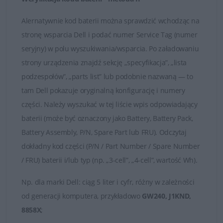
Alernatywnie kod baterii można sprawdzić wchodząc na
stronę wsparcia Dell i podać numer Service Tag (numer
seryjny) w polu wyszukiwania/wsparcia. Po załadowaniu
strony urządzenia znajdź sekcję „specyfikacja”, „lista
podzespołów”, „parts list” lub podobnie nazwaną — to
tam Dell pokazuje oryginalną konfigurację i numery
części. Należy wyszukać w tej liście wpis odpowiadający
baterii (może być oznaczony jako Battery, Battery Pack,
Battery Assembly, P/N, Spare Part lub FRU). Odczytaj
dokładny kod części (P/N / Part Number / Spare Number
/ FRU) baterii i/lub typ (np. „3-cell”, „4-cell”, wartość Wh).
Np.
dla marki
Dell
: ciąg 5 liter i cyfr, różny w zależności
od generacji komputera, przykładowo
GW240, J1KND,
8858X
;