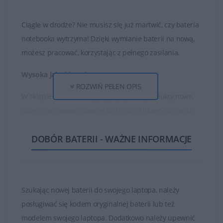
Ciągle w drodze? Nie musisz się już martwić, czy bateria
notebooka wytrzyma! Dzięki wymianie baterii na nową,
możesz pracować, korzystając z pełnego zasilania.
Wysoka jakość ogniw
ROZWIŃ PEŁEN OPIS
W sklepie DELL24 oferujemy wyłącznie produkty nowe,
oparte na zaawansowanej technologii litowo-jonowych
ogniw oraz najwyższej jakości częściach i materiałach.
DOBÓR BATERII - WAŻNE INFORMACJE
Dzięki temu zakupione baterie są w stanie działać długo
i bezawaryjnie.
Nie kupuj najtańszych zamienników, których ogniwa
są bardzo słabej jakości!
Szukając nowej baterii do swojego laptopa, należy
posługiwać się kodem oryginalnej baterii lub też
Baterie, które znajduje się w ofercie sklepu DELL24 są
modelem swojego laptopa. Dodatkowo należy upewnić