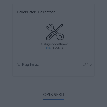
Dobór Baterii Do Laptopa ...
ł
Kup teraz
1 zł
OPIS SERII