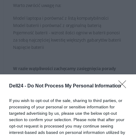
Warto zwrócić uwagę na:
Model laptopa i porównać z listą kompatybilności
Model baterii i porównać z oryginalną baterią
Pojemność baterii - wzrost ilości ogniw w baterii ponosi
za sobą najczęściej kwestię większych gabarytów baterii
Napięcie baterii
W razie wątpliwości zachęcamy zasięgnięcia porady
naszych Doradców, którzy służą swoją fachową
wiedzą zarówno poprzez
kontakt telefoniczny jak
Dell24 -
Do Not Process My Personal Information
i mailowy
.
If you wish to opt-out of the sale, sharing to third parties, or
processing of your personal or sensitive information for
targeted advertising by us, please use the below opt-out
section to confirm your selection. Please note that after your
opt-out request is processed you may continue seeing
interest-based ads based on personal information utilized by