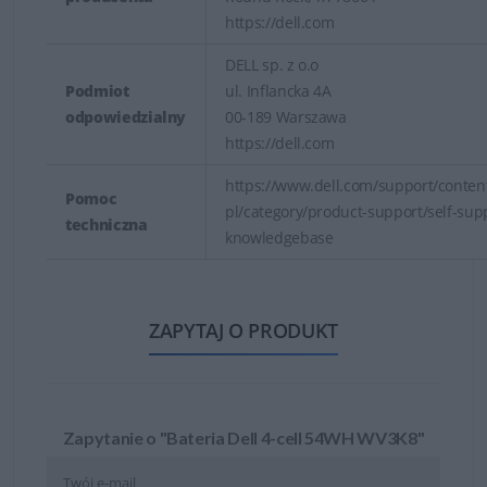
https://dell.com
DELL sp. z o.o
Podmiot
ul. Inflancka 4A
odpowiedzialny
00-189 Warszawa
https://dell.com
https://www.dell.com/support/content
Pomoc
pl/category/product-support/self-sup
techniczna
knowledgebase
ZAPYTAJ O PRODUKT
Zapytanie o "Bateria Dell 4-cell 54WH WV3K8"