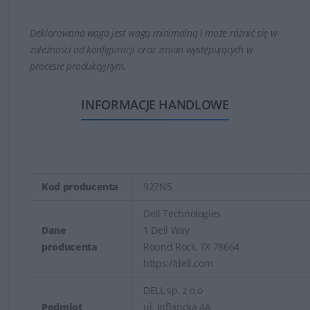
Deklarowana waga jest wagą minimalną i może różnić się w
zależności od konfiguracji oraz zmian występujących w
procesie produkcyjnym.
INFORMACJE HANDLOWE
Kod producenta
927N5
Dell Technologies
Dane
1 Dell Way
producenta
Round Rock, TX 78664
https://dell.com
DELL sp. z o.o
Podmiot
ul. Inflancka 4A