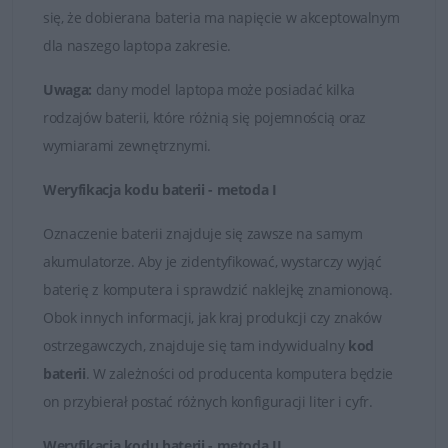
oryginalnymi częściami zamiennymi lub wysokiej jakości
się, że dobierana bateria ma napięcie w akceptowalnym
zamiennikami takich firm jak Dell, Green Cell czy
dla naszego laptopa zakresie.
Whitenergy. Tylko markowe produkty spełniają
najwyższe standardy jakości i posiadają certyfikaty FCC,
Uwaga:
dany model laptopa może posiadać kilka
CE i ROHS.
rodzajów baterii, które różnią się pojemnością oraz
wymiarami zewnętrznymi.
Łatwy kontakt i fachowa obsługa
Weryfikacja kodu baterii - metoda I
W przypadku jakichkolwiek wątpliwości i problemów z
doborem baterii do posiadanego laptopa, zawsze mogą
Oznaczenie baterii znajduje się zawsze na samym
Państwo skontaktować się z naszymi Doradcami, którzy
akumulatorze. Aby je zidentyfikować, wystarczy wyjąć
udzielą fachowej i wyczerpującej porady. Na przesłane
baterię z komputera i sprawdzić naklejkę znamionową.
zapytania odpowiadamy rzetelnie i bez zbędnej zwłoki.
Obok innych informacji, jak kraj produkcji czy znaków
Satysfakcja z zakupu jest dla nas najważniejsza.
ostrzegawczych, znajduje się tam indywidualny
kod
baterii
. W zależności od producenta komputera będzie
Dobór baterii do laptopów DELL
on przybierał postać różnych konfiguracji liter i cyfr.
Weryfikacja kodu baterii - metoda II