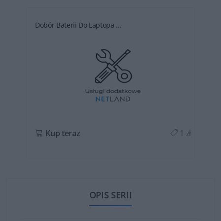
Dobór Baterii Do Laptopa ...
ł
Kup teraz
1 zł
OPIS SERII