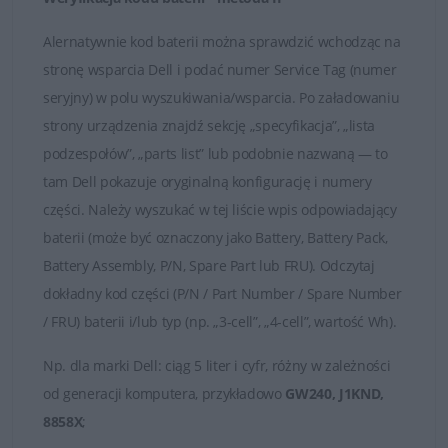
Alernatywnie kod baterii można sprawdzić wchodząc na
stronę wsparcia Dell i podać numer Service Tag (numer
seryjny) w polu wyszukiwania/wsparcia. Po załadowaniu
strony urządzenia znajdź sekcję „specyfikacja”, „lista
podzespołów”, „parts list” lub podobnie nazwaną — to
tam Dell pokazuje oryginalną konfigurację i numery
części. Należy wyszukać w tej liście wpis odpowiadający
baterii (może być oznaczony jako Battery, Battery Pack,
Battery Assembly, P/N, Spare Part lub FRU). Odczytaj
dokładny kod części (P/N / Part Number / Spare Number
/ FRU) baterii i/lub typ (np. „3-cell”, „4-cell”, wartość Wh).
Np.
dla marki
Dell
: ciąg 5 liter i cyfr, różny w zależności
od generacji komputera, przykładowo
GW240, J1KND,
8858X
;