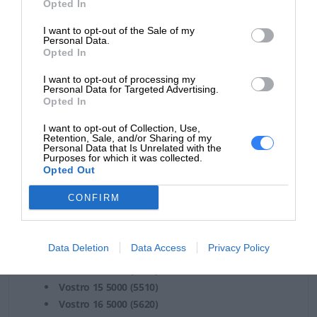
Opted In
Inspiron 14 5000 (5410) 2-in-1
I want to opt-out of the Sale of my
Inspiron 14 7000 (7415) 2-in-1
Personal Data.
Inspiron 15 (3521)
Opted In
Inspiron 15 3000 (3511)
I want to opt-out of processing my
Inspiron 15 3000 (3515)
Personal Data for Targeted Advertising.
Inspiron 15 3000 (3525)
Opted In
Inspiron 15 5000 (5510)
I want to opt-out of Collection, Use,
Inspiron 15 5000 (5515)
Retention, Sale, and/or Sharing of my
Personal Data that Is Unrelated with the
Inspiron 16 5000 (5625)
Purposes for which it was collected.
Latitude 3320
Opted Out
Latitude 3330
CONFIRM
Latitude 3420
Latitude 3520
Vostro 14 3000 (3420)
Data Deletion
Data Access
Privacy Policy
Vostro 14 5000 (5410)
Vostro 15 3000 (3510)
Vostro 15 5000 (5510)
Vostro 16 5000 (5620)