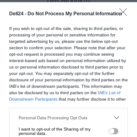
OPIS PRODUKTU
Dell24 -
Do Not Process My Personal Information
If you wish to opt-out of the sale, sharing to third parties, or
processing of your personal or sensitive information for
SPECYFIKACJA
targeted advertising by us, please use the below opt-out
section to confirm your selection. Please note that after your
opt-out request is processed you may continue seeing
interest-based ads based on personal information utilized by
us or personal information disclosed to third parties prior to
your opt-out. You may separately opt-out of the further
disclosure of your personal information by third parties on the
IAB’s list of downstream participants. This information may
Czas realizacji zamówienia:
5-14 dni.
also be disclosed by us to third parties on the
IAB’s List of
Downstream Participants
that may further disclose it to other
W celu potwierdzenia kompatybilności baterii prosimy o
third parties.
kontakt.
Personal Data Processing Opt Outs
Bateria może być kompatybilna z urządzeniami Dell:
I want to opt-out of the Sharing of my
personal data.
Inspiron 14 5000 (5410)