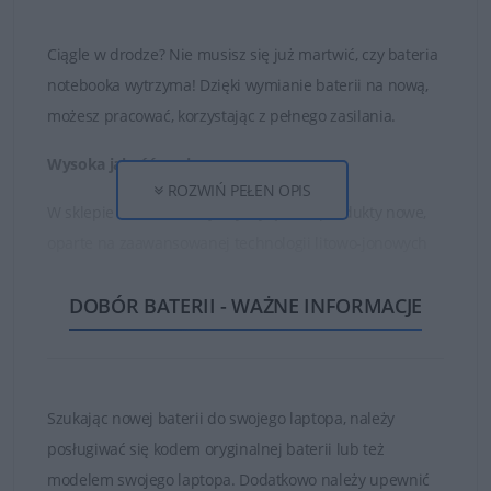
Ciągle w drodze? Nie musisz się już martwić, czy bateria
notebooka wytrzyma! Dzięki wymianie baterii na nową,
możesz pracować, korzystając z pełnego zasilania.
Wysoka jakość ogniw
ROZWIŃ PEŁEN OPIS
W sklepie DELL24 oferujemy wyłącznie produkty nowe,
oparte na zaawansowanej technologii litowo-jonowych
ogniw oraz najwyższej jakości częściach i materiałach.
DOBÓR BATERII - WAŻNE INFORMACJE
Dzięki temu zakupione baterie są w stanie działać długo
i bezawaryjnie.
Nie kupuj najtańszych zamienników, których ogniwa
są bardzo słabej jakości!
Szukając nowej baterii do swojego laptopa, należy
posługiwać się kodem oryginalnej baterii lub też
Baterie, które znajduje się w ofercie sklepu DELL24 są
modelem swojego laptopa. Dodatkowo należy upewnić