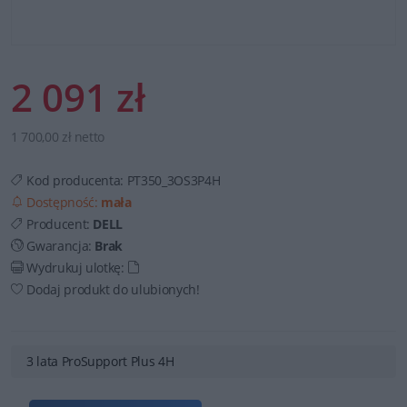
2 091 zł
1 700,00 zł netto
Kod producenta:
PT350_3OS3P4H
Dostępność:
mała
Producent:
DELL
Gwarancja:
Brak
Wydrukuj ulotkę:
Dodaj produkt do ulubionych!
3 lata ProSupport Plus 4H