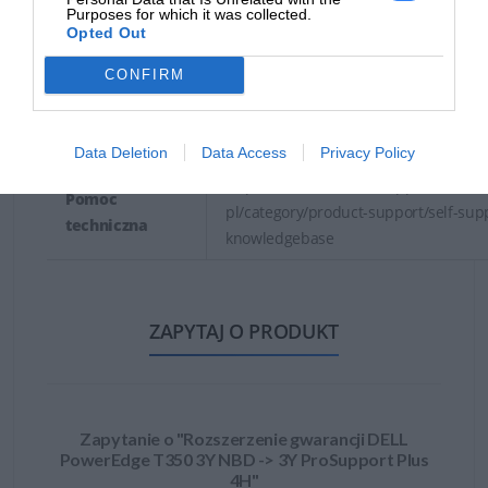
Purposes for which it was collected.
https://dell.com
Opted Out
DELL sp. z o.o
CONFIRM
Podmiot
ul. Inflancka 4A
odpowiedzialny
00-189 Warszawa
https://dell.com
Data Deletion
Data Access
Privacy Policy
https://www.dell.com/support/content
Pomoc
pl/category/product-support/self-sup
techniczna
knowledgebase
ZAPYTAJ O PRODUKT
Zapytanie o "Rozszerzenie gwarancji DELL
PowerEdge T350 3Y NBD -> 3Y ProSupport Plus
4H"