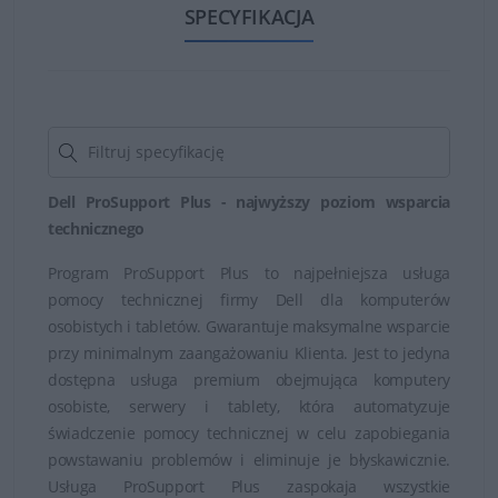
Gwarancja Dell obejmuje między innymi doradztwo w
SPECYFIKACJA
zakresie instalacji i konfiguracji zakupionych produktów
marki Dell. Usługa ta ważna jest w ciągu 30 dni od
zakupu spzętu. Gwarancja Dell obejmuje również pomoc
online za pośrednictwem zgłoszenia dokonanego przez
internet, pocztę e-mail lub czat z udziałem pracownika
obsługi technicznej firmy.
Dell ProSupport Plus - najwyższy poziom wsparcia
technicznego
Dzięki gwarancji Dell można przeprowadzić diagnostykę
Program ProSupport Plus to najpełniejsza usługa
problemów sprzętowych i sposób ich rozwiązania, a w
pomocy technicznej firmy Dell dla komputerów
razie konieczności serwis, naprawę i wymianę
osobistych i tabletów. Gwarantuje maksymalne wsparcie
wadliwych części.
przy minimalnym zaangażowaniu Klienta. Jest to jedyna
dostępna usługa premium obejmująca komputery
osobiste, serwery i tablety, która automatyzuje
świadczenie pomocy technicznej w celu zapobiegania
powstawaniu problemów i eliminuje je błyskawicznie.
Usługa ProSupport Plus zaspokaja wszystkie