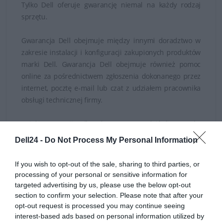
Tylko Dell oferuje gwarancję niemal na każdy rodzaj
sprzętu.
Gwarancja Dell obejmuje między innymi doradztwo w
zakresie instalacji i konfiguracji zakupionych produktów
marki Dell. Gwarancja Dell obejmuje również pomoc
online za pośrednictwem zgłoszenia dokonanego przez
internet, pocztę e-mail lub czat z udziałem pracownika
obsługi technicznej firmy.
Dzięki gwarancji Dell można przeprowadzić diagnostykę
problemów sprzętowych i sposób ich rozwiązania, a w
Dell24 -
Do Not Process My Personal Information
razie konieczności serwis, naprawę i wymianę
wadliwych części.
If you wish to opt-out of the sale, sharing to third parties, or
processing of your personal or sensitive information for
Gwarancję w podanej cenie można rozszerzyć razem z
targeted advertising by us, please use the below opt-out
zakupionym sprzętem lub w ciągu 30 dni od momentu
section to confirm your selection. Please note that after your
opt-out request is processed you may continue seeing
zakupu.
interest-based ads based on personal information utilized by