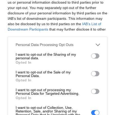
us or personal information disclosed to third parties prior to
W przypadku chęci rozszerzenia gwarancji po upływie
your opt-out. You may separately opt-out of the further
30 dni od momentu zakupu, kalkulacja wykonywana jest
disclosure of your personal information by third parties on the
indywidualnie. Wówczas prosimy o przesłanie numeru
IAB’s list of downstream participants. This information may
Service Tag urządzenia.
also be disclosed by us to third parties on the
IAB’s List of
Downstream Participants
that may further disclose it to other
Deklarowana waga jest wagą minimalną i może różnić się w
third parties.
zależności od konfiguracji oraz zmian występujących w
Personal Data Processing Opt Outs
procesie produkcyjnym.
I want to opt-out of the Sharing of my
personal data.
INFORMACJE HANDLOWE
Opted In
I want to opt-out of the Sale of my
Personal Data.
Opted In
I want to opt-out of processing my
Kod producenta
PT350_3OS3P4H
Personal Data for Targeted Advertising.
Opted In
Dell Technologies
I want to opt-out of Collection, Use,
Dane
1 Dell Way
Retention, Sale, and/or Sharing of my
producenta
Round Rock, TX 78664
Personal Data that Is Unrelated with the