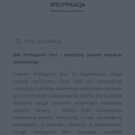
Gwarancja Dell obejmuje między innymi doradztwo w
SPECYFIKACJA
zakresie instalacji i konfiguracji zakupionych produktów
marki Dell. Usługa ta ważna jest w ciągu 30 dni od
zakupu spzętu. Gwarancja Dell obejmuje również pomoc
online za pośrednictwem zgłoszenia dokonanego przez
internet, pocztę e-mail lub czat z udziałem pracownika
obsługi technicznej firmy.
Dell ProSupport Plus - najwyższy poziom wsparcia
technicznego
Dzięki gwarancji Dell można przeprowadzić diagnostykę
Program ProSupport Plus to najpełniejsza usługa
problemów sprzętowych i sposób ich rozwiązania, a w
pomocy technicznej firmy Dell dla komputerów
razie konieczności serwis, naprawę i wymianę
osobistych i tabletów. Gwarantuje maksymalne wsparcie
wadliwych części.
przy minimalnym zaangażowaniu Klienta. Jest to jedyna
dostępna usługa premium obejmująca komputery
osobiste, serwery i tablety, która automatyzuje
świadczenie pomocy technicznej w celu zapobiegania
powstawaniu problemów i eliminuje je błyskawicznie.
Usługa ProSupport Plus zaspokaja wszystkie