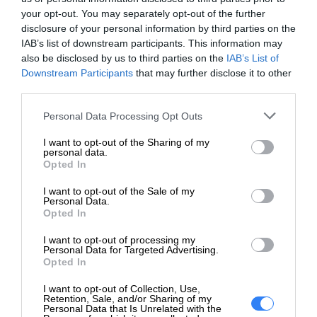
W przypadku chęci rozszerzenia gwarancji po upływie
your opt-out. You may separately opt-out of the further
disclosure of your personal information by third parties on the
30 dni od momentu zakupu, kalkulacja wykonywana jest
IAB’s list of downstream participants. This information may
indywidualnie. Wówczas prosimy o przesłanie numeru
also be disclosed by us to third parties on the
IAB’s List of
Service Tag urządzenia.
Downstream Participants
that may further disclose it to other
third parties.
Deklarowana waga jest wagą minimalną i może różnić się w
zależności od konfiguracji oraz zmian występujących w
Personal Data Processing Opt Outs
procesie produkcyjnym.
I want to opt-out of the Sharing of my
personal data.
Opted In
INFORMACJE HANDLOWE
I want to opt-out of the Sale of my
Personal Data.
Opted In
I want to opt-out of processing my
Personal Data for Targeted Advertising.
Kod producenta
PT350_3OS3PSP
Opted In
Dell Technologies
I want to opt-out of Collection, Use,
Dane
1 Dell Way
Retention, Sale, and/or Sharing of my
Personal Data that Is Unrelated with the
producenta
Round Rock, TX 78664