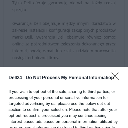
Tylko Dell oferuje gwarancję niemal na każdy rodzaj
sprzętu.
Gwarancja Dell obejmuje między innymi doradztwo w
zakresie instalacji i konfiguracji zakupionych produktów
marki Dell. Gwarancja Dell obejmuje również pomoc
online za pośrednictwem zgłoszenia dokonanego przez
internet, pocztę e-mail lub czat z udziałem pracownika
obsługi technicznej firmy.
Dzięki gwarancji Dell można przeprowadzić diagnostykę
Dell24 -
Do Not Process My Personal Information
problemów sprzętowych i sposób ich rozwiązania, a w
razie konieczności serwis, naprawę i wymianę
If you wish to opt-out of the sale, sharing to third parties, or
wadliwych części.
processing of your personal or sensitive information for
targeted advertising by us, please use the below opt-out
Gwarancję w podanej cenie można rozszerzyć razem z
section to confirm your selection. Please note that after your
zakupionym sprzętem lub w ciągu 30 dni od momentu
opt-out request is processed you may continue seeing
zakupu.
interest-based ads based on personal information utilized by
us or personal information disclosed to third parties prior to