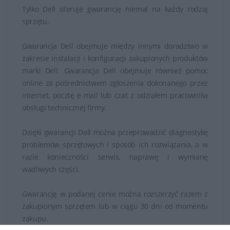
Tylko Dell oferuje gwarancję niemal na każdy rodzaj
sprzętu.
Gwarancja Dell obejmuje między innymi doradztwo w
zakresie instalacji i konfiguracji zakupionych produktów
marki Dell. Gwarancja Dell obejmuje również pomoc
online za pośrednictwem zgłoszenia dokonanego przez
internet, pocztę e-mail lub czat z udziałem pracownika
obsługi technicznej firmy.
Dzięki gwarancji Dell można przeprowadzić diagnostykę
problemów sprzętowych i sposób ich rozwiązania, a w
razie konieczności serwis, naprawę i wymianę
wadliwych części.
Gwarancję w podanej cenie można rozszerzyć razem z
zakupionym sprzętem lub w ciągu 30 dni od momentu
zakupu.