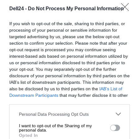
W przypadku chęci rozszerzenia gwarancji po upływie
Dell24 -
Do Not Process My Personal Information
30 dni od momentu zakupu, kalkulacja wykonywana jest
indywidualnie. Wówczas prosimy o przesłanie numeru
If you wish to opt-out of the sale, sharing to third parties, or
Service Tag urządzenia.
processing of your personal or sensitive information for
targeted advertising by us, please use the below opt-out
section to confirm your selection. Please note that after your
Deklarowana waga jest wagą minimalną i może różnić się w
opt-out request is processed you may continue seeing
zależności od konfiguracji oraz zmian występujących w
interest-based ads based on personal information utilized by
procesie produkcyjnym.
us or personal information disclosed to third parties prior to
your opt-out. You may separately opt-out of the further
INFORMACJE HANDLOWE
disclosure of your personal information by third parties on the
IAB’s list of downstream participants. This information may
also be disclosed by us to third parties on the
IAB’s List of
Downstream Participants
that may further disclose it to other
third parties.
Kod producenta
PT350_3OS3MC
Personal Data Processing Opt Outs
Dell Technologies
I want to opt-out of the Sharing of my
personal data.
Dane
1 Dell Way
Opted In