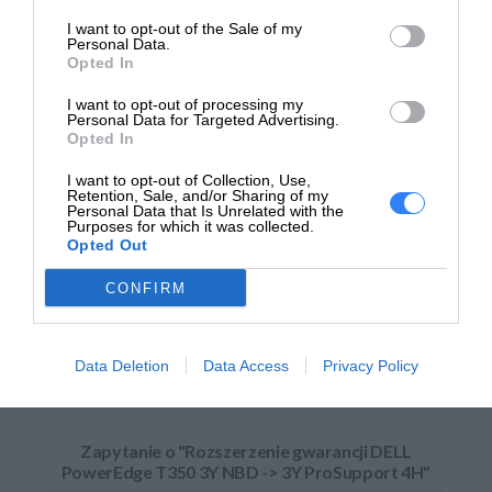
producenta
Round Rock, TX 78664
I want to opt-out of the Sale of my
https://dell.com
Personal Data.
Opted In
DELL sp. z o.o
Podmiot
ul. Inflancka 4A
I want to opt-out of processing my
Personal Data for Targeted Advertising.
odpowiedzialny
00-189 Warszawa
Opted In
https://dell.com
I want to opt-out of Collection, Use,
https://www.dell.com/support/content
Retention, Sale, and/or Sharing of my
Pomoc
Personal Data that Is Unrelated with the
pl/category/product-support/self-sup
Purposes for which it was collected.
techniczna
Opted Out
knowledgebase
CONFIRM
ZAPYTAJ O PRODUKT
Data Deletion
Data Access
Privacy Policy
Zapytanie o "Rozszerzenie gwarancji DELL
PowerEdge T350 3Y NBD -> 3Y ProSupport 4H"