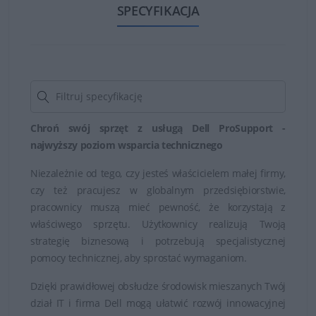
Gwarancja Dell obejmuje między innymi doradztwo w
SPECYFIKACJA
zakresie instalacji i konfiguracji zakupionych produktów
marki Dell. Usługa ta ważna jest w ciągu 30 dni od
zakupu spzętu. Gwarancja Dell obejmuje również pomoc
online za pośrednictwem zgłoszenia dokonanego przez
internet, pocztę e-mail lub czat z udziałem pracownika
obsługi technicznej firmy.
Chroń swój sprzęt z usługą Dell ProSupport -
najwyższy poziom wsparcia technicznego
Dzięki gwarancji Dell można przeprowadzić diagnostykę
Niezależnie od tego, czy jesteś właścicielem małej firmy,
problemów sprzętowych i sposób ich rozwiązania, a w
czy też pracujesz w globalnym przedsiębiorstwie,
razie konieczności serwis, naprawę i wymianę
pracownicy muszą mieć pewność, że korzystają z
wadliwych części.
właściwego sprzętu. Użytkownicy realizują Twoją
strategię biznesową i potrzebują specjalistycznej
pomocy technicznej, aby sprostać wymaganiom.
Dzięki prawidłowej obsłudze środowisk mieszanych Twój
dział IT i firma Dell mogą ułatwić rozwój innowacyjnej