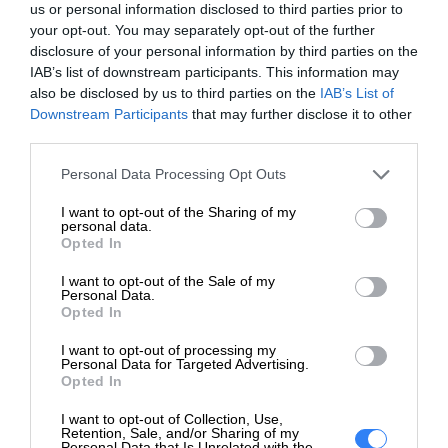
us or personal information disclosed to third parties prior to
W przypadku chęci rozszerzenia gwarancji po upływie
your opt-out. You may separately opt-out of the further
30 dni od momentu zakupu, kalkulacja wykonywana jest
disclosure of your personal information by third parties on the
indywidualnie. Wówczas prosimy o przesłanie numeru
IAB’s list of downstream participants. This information may
Service Tag urządzenia.
also be disclosed by us to third parties on the
IAB’s List of
Downstream Participants
that may further disclose it to other
Deklarowana waga jest wagą minimalną i może różnić się w
third parties.
zależności od konfiguracji oraz zmian występujących w
Personal Data Processing Opt Outs
procesie produkcyjnym.
I want to opt-out of the Sharing of my
personal data.
INFORMACJE HANDLOWE
Opted In
I want to opt-out of the Sale of my
Personal Data.
Opted In
I want to opt-out of processing my
Kod producenta
PR450_3OS5P4H
Personal Data for Targeted Advertising.
Opted In
Dell Technologies
I want to opt-out of Collection, Use,
Dane
1 Dell Way
Retention, Sale, and/or Sharing of my
producenta
Round Rock, TX 78664
Personal Data that Is Unrelated with the