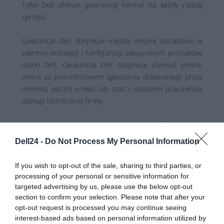
Tylko Dell oferuje gwarancję niemal na każdy rodzaj
sprzętu.
Gwarancja Dell obejmuje między innymi doradztwo w
zakresie instalacji i konfiguracji zakupionych produktów
marki Dell. Gwarancja Dell obejmuje również pomoc
online za pośrednictwem zgłoszenia dokonanego przez
internet, pocztę e-mail lub czat z udziałem pracownika
obsługi technicznej firmy.
Dzięki gwarancji Dell można przeprowadzić diagnostykę
problemów sprzętowych i sposób ich rozwiązania, a w
Dell24 -
Do Not Process My Personal Information
razie konieczności serwis, naprawę i wymianę
wadliwych części.
If you wish to opt-out of the sale, sharing to third parties, or
processing of your personal or sensitive information for
Gwarancję w podanej cenie można rozszerzyć razem z
targeted advertising by us, please use the below opt-out
zakupionym sprzętem lub w ciągu 30 dni od momentu
section to confirm your selection. Please note that after your
opt-out request is processed you may continue seeing
zakupu.
interest-based ads based on personal information utilized by