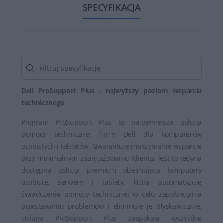
Gwarancja Dell obejmuje między innymi doradztwo w
SPECYFIKACJA
zakresie instalacji i konfiguracji zakupionych produktów
marki Dell. Usługa ta ważna jest w ciągu 30 dni od
zakupu spzętu. Gwarancja Dell obejmuje również pomoc
online za pośrednictwem zgłoszenia dokonanego przez
internet, pocztę e-mail lub czat z udziałem pracownika
obsługi technicznej firmy.
Dell ProSupport Plus - najwyższy poziom wsparcia
technicznego
Dzięki gwarancji Dell można przeprowadzić diagnostykę
Program ProSupport Plus to najpełniejsza usługa
problemów sprzętowych i sposób ich rozwiązania, a w
pomocy technicznej firmy Dell dla komputerów
razie konieczności serwis, naprawę i wymianę
osobistych i tabletów. Gwarantuje maksymalne wsparcie
wadliwych części.
przy minimalnym zaangażowaniu Klienta. Jest to jedyna
dostępna usługa premium obejmująca komputery
osobiste, serwery i tablety, która automatyzuje
świadczenie pomocy technicznej w celu zapobiegania
powstawaniu problemów i eliminuje je błyskawicznie.
Usługa ProSupport Plus zaspokaja wszystkie