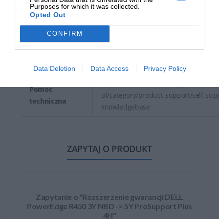
Purposes for which it was collected.
https://dell.com
Opted Out
DELL sp. z o.o
CONFIRM
Podmiot
ul. Inflancka 4A
odpowiedzialny
00-189 Warszawa
https://dell.com
Data Deletion
Data Access
Privacy Policy
https://www.dell.com/support/content
Pomoc
pl/category/product-support/self-sup
techniczna
knowledgebase
ZAPYTAJ O PRODUKT
Zapytanie o "Rozszerzenie gwarancji DELL
PowerEdge R450 3Y NBD -> 5Y ProSupport Plus
4H"