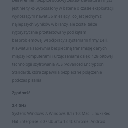
Dell Premier: bezprzewodowy zestaw klawiatura i mysz
jest nie tylko wyposażony w baterie o czasie eksploatacji
wynoszącym nawet 36 miesięcyi, co jest jednym z
najlepszych wyników w branży, ale został także
rygorystycznie przetestowany pod kątem
bezproblemowej współpracy z systemami firmy Dell.
Klawiatura zapewnia bezpieczną transmisję danych
między komputerami i urządzeniami dzięki 128-bitowej
technologii szyfrowania AES (Advanced Encryption
Standard), która zapewnia bezpieczne połączenie
podczas pisania.
Zgodność
2,4 GHz
System: Windows 7, Windows 8.1 i 10; Mac; Linux (Red
Hat Enterprise 8.0 / Ubuntu 18.4); Chrome; Android