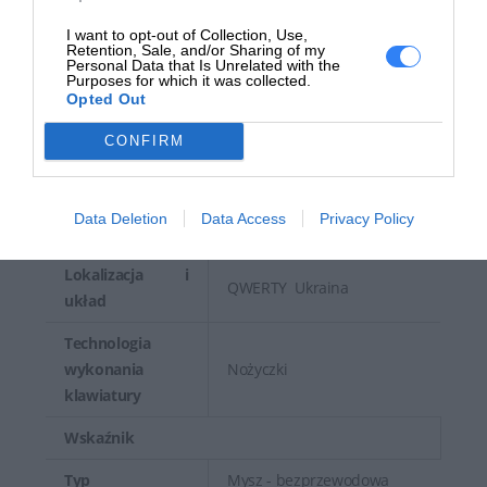
(szerokość x
12.15 cm x 2.836 cm / 561 g
głębokość x
I want to opt-out of Collection, Use,
Mysz: 6.97 cm x 11.45 cm x
Retention, Sale, and/or Sharing of my
wysokość) /
4.16 cm / 84 g
Personal Data that Is Unrelated with the
Waga
Purposes for which it was collected.
Opted Out
Urządzenie wejściowe
CONFIRM
Klawiatura -
Typ
bezprzewodowa
Data Deletion
Data Access
Privacy Policy
Funkcje Hot Keys
Głośność, wyciszenie
Lokalizacja i
QWERTY Ukraina
układ
Technologia
wykonania
Nożyczki
klawiatury
Wskaźnik
Typ
Mysz - bezprzewodowa