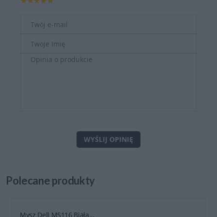
WYŚLIJ OPINIĘ
Polecane
produkty
Mysz Dell MS116 Biała...