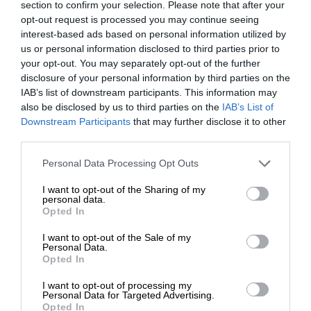
section to confirm your selection. Please note that after your
Trwałość i bezpieczeństwo
Klawiatura
opt-out request is processed you may continue seeing
zapewnia bezpieczną transmisję danych
interest-based ads based on personal information utilized by
między komputerami i urządzeniami dzięki
us or personal information disclosed to third parties prior to
128-bitowej technologii szyfrowania AES
your opt-out. You may separately opt-out of the further
disclosure of your personal information by third parties on the
(Advanced Encryption Standard), która
IAB’s list of downstream participants. This information may
zapewnia bezpieczne połączenie podczas
also be disclosed by us to third parties on the
IAB’s List of
pisania.
Downstream Participants
that may further disclose it to other
third parties.
Ogólne
Personal Data Processing Opt Outs
Rodzaj
Zestaw klawiatura i mysz
I want to opt-out of the Sharing of my
urządzenia
personal data.
Opted In
Interfejs
2.4 GHz, Bluetooth 5.0
I want to opt-out of the Sale of my
Personal Data.
Odbiornik
Odbiornik bezprzewodowy
Opted In
bezprzewodowy
USB
I want to opt-out of processing my
Wymiary
Personal Data for Targeted Advertising.
Klawiatura: 43.33 cm x
Opted In