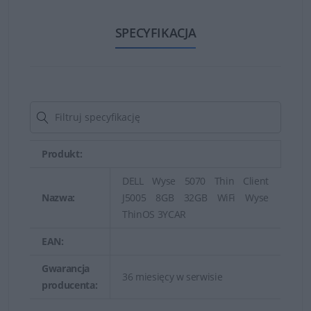
SPECYFIKACJA
Terminale DELL Wyse są zoptymalizowane pod kątem
środowiska wirtualizacyjnego, co upraszcza dobór
konkretnego urządzenia najlepiej pasującego do
potrzeb danego rozwiązania klienckiego.
Produkt:
Dzięki niewielkim rozmiarom terminali oraz kilku opcjom
DELL Wyse 5070 Thin Client
montażu terminal można zamontować w dogodnym
Nazwa:
J5005 8GB 32GB WiFi Wyse
ThinOS 3YCAR
miejscu np. na ścianie, z tyłu monitora LCD.
EAN:
Gwarancja
36 miesięcy w serwisie
producenta: