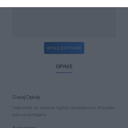
urządzeń peryferyjnych i połączeń sieciowych.
WYŚLIJ ZAPYTANIE
OPINIE
Dodaj Opinię
Twój email nie zostanie nigdzie udostępniony. Wszystkie
pola są wymagane.
Twoja Opinia