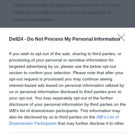
Deklarowana waga jest wagą minimalną i może różnić się w
zależności od konfiguracji oraz zmian występujących w
procesie produkcyjnym.
INFORMACJE HANDLOWE
Dell24 -
Do Not Process My Personal Information
Terminale DELL Wyse nie posiadają fizycznego dysku
twardego, dzięki czemu żadne istotne informacje nie są
If you wish to opt-out of the sale, sharing to third parties, or
processing of your personal or sensitive information for
przechowywane lokalnie. Urządzenia Wyse zapewniają
targeted advertising by us, please use the below opt-out
maksymalne bezpieczeństwo i wydajność - Dell
Kod producenta
1026924140654
section to confirm your selection. Please note that after your
zapewnia więcej niż jedną warstwę zabezpieczeń dla
opt-out request is processed you may continue seeing
Dell Technologies
interest-based ads based on personal information utilized by
terminala.
Dane
1 Dell Way
us or personal information disclosed to third parties prior to
producenta
Round Rock, TX 78664
your opt-out. You may separately opt-out of the further
disclosure of your personal information by third parties on the
https://dell.com
IAB’s list of downstream participants. This information may
DELL sp. z o.o
also be disclosed by us to third parties on the
IAB’s List of
Downstream Participants
that may further disclose it to other
Podmiot
ul. Inflancka 4A
third parties.
odpowiedzialny
00-189 Warszawa