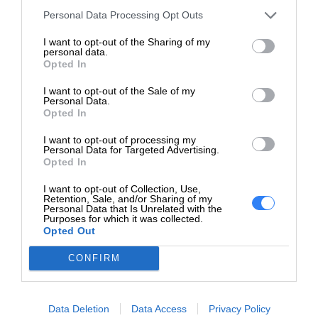
https://dell.com
Personal Data Processing Opt Outs
https://www.dell.com/support/content
I want to opt-out of the Sharing of my
Pomoc
personal data.
pl/category/product-support/self-sup
techniczna
Opted In
knowledgebase
Wybrane modele terminali Dell posiadają nowatorskie
I want to opt-out of the Sale of my
zabezpieczenia jak dostęp do szyfrowania TPM z
Personal Data.
możliwością rozpoznawania naruszenia integralności
Opted In
ZAPYTAJ O PRODUKT
systemu, a także w rozwiązania pozwalające na
I want to opt-out of processing my
Personal Data for Targeted Advertising.
bezpiecznie przechowywanie kluczy szyfrowania,
Opted In
certyfikatów i haseł. Terminale Della są również zgodne
I want to opt-out of Collection, Use,
ze wszystkimi najważniejszymi rozwiązaniami do
Retention, Sale, and/or Sharing of my
Zapytanie o "Terminal DELL Wyse 5070 Thin Client
Personal Data that Is Unrelated with the
wirtualizacji, w tym z Citrix XenDesktop, Microsoft RDS i
J5005 8GB 32GB WiFi Wyse ThinOS 3YCAR"
Purposes for which it was collected.
Opted Out
VMware Horizon.
CONFIRM
W zależności od konfiguracji terminale Dell Wyse
pracują pod kontrolą systemu operacyjego Wyse ThinOS
lub Windows i oferują możliwość podłączenia wielu
Data Deletion
Data Access
Privacy Policy