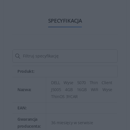
SPECYFIKACJA
Terminale DELL Wyse są zoptymalizowane pod kątem
środowiska wirtualizacyjnego, co upraszcza dobór
konkretnego urządzenia najlepiej pasującego do
potrzeb danego rozwiązania klienckiego.
Produkt:
Dzięki niewielkim rozmiarom terminali oraz kilku opcjom
DELL Wyse 5070 Thin Client
montażu terminal można zamontować w dogodnym
Nazwa:
J5005 4GB 16GB WiFi Wyse
ThinOS 3YCAR
miejscu np. na ścianie, z tyłu monitora LCD.
EAN:
Gwarancja
36 miesięcy w serwisie
producenta: