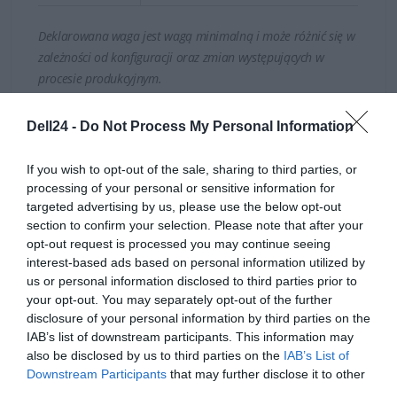
Deklarowana waga jest wagą minimalną i może różnić się w
zależności od konfiguracji oraz zmian występujących w
procesie produkcyjnym.
INFORMACJE HANDLOWE
Dell24 -
Do Not Process My Personal Information
Terminale DELL Wyse nie posiadają fizycznego dysku
If you wish to opt-out of the sale, sharing to third parties, or
twardego, dzięki czemu żadne istotne informacje nie są
processing of your personal or sensitive information for
przechowywane lokalnie. Urządzenia Wyse zapewniają
targeted advertising by us, please use the below opt-out
maksymalne bezpieczeństwo i wydajność - Dell
section to confirm your selection. Please note that after your
Kod producenta
1025683631739
opt-out request is processed you may continue seeing
zapewnia więcej niż jedną warstwę zabezpieczeń dla
interest-based ads based on personal information utilized by
Dell Technologies
terminala.
us or personal information disclosed to third parties prior to
Dane
1 Dell Way
your opt-out. You may separately opt-out of the further
producenta
Round Rock, TX 78664
disclosure of your personal information by third parties on the
https://dell.com
IAB’s list of downstream participants. This information may
also be disclosed by us to third parties on the
IAB’s List of
DELL sp. z o.o
Downstream Participants
that may further disclose it to other
Podmiot
ul. Inflancka 4A
third parties.