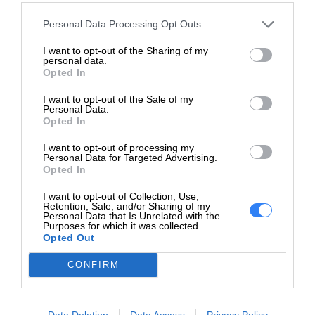
odpowiedzialny
00-189 Warszawa
Personal Data Processing Opt Outs
https://dell.com
I want to opt-out of the Sharing of my
https://www.dell.com/support/content
personal data.
Pomoc
pl/category/product-support/self-sup
Opted In
techniczna
knowledgebase
Wybrane modele terminali Dell posiadają nowatorskie
I want to opt-out of the Sale of my
zabezpieczenia jak dostęp do szyfrowania TPM z
Personal Data.
Opted In
możliwością rozpoznawania naruszenia integralności
ZAPYTAJ O PRODUKT
systemu, a także w rozwiązania pozwalające na
I want to opt-out of processing my
Personal Data for Targeted Advertising.
bezpiecznie przechowywanie kluczy szyfrowania,
Opted In
certyfikatów i haseł. Terminale Della są również zgodne
I want to opt-out of Collection, Use,
Retention, Sale, and/or Sharing of my
ze wszystkimi najważniejszymi rozwiązaniami do
Zapytanie o "Terminal DELL Wyse 5070 Thin Client
Personal Data that Is Unrelated with the
Purposes for which it was collected.
wirtualizacji, w tym z Citrix XenDesktop, Microsoft RDS i
J5005 4GB 16GB WiFi Wyse ThinOS 3YCAR"
Opted Out
VMware Horizon.
CONFIRM
W zależności od konfiguracji terminale Dell Wyse
pracują pod kontrolą systemu operacyjego Wyse ThinOS
Data Deletion
Data Access
Privacy Policy