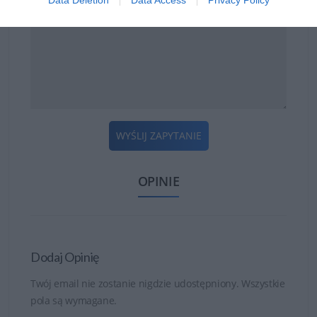
lub Windows i oferują możliwość podłączenia wielu
urządzeń peryferyjnych i połączeń sieciowych.
WYŚLIJ ZAPYTANIE
OPINIE
Dodaj Opinię
Twój email nie zostanie nigdzie udostępniony. Wszystkie
pola są wymagane.